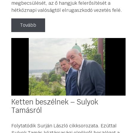
megbecsülését, az ő hangjuk felerősítését a
hétköznapi valóságtól elrugaszkodó vezetés felé.
Tovább
Ketten beszélnek – Sulyok
Tamásról
Folytatódik Surján László cikksorozata. Ezúttal
Sulyok Tamás köztársasági elnökről beszélget a