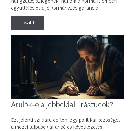
hangzatos szlogenek, hanem a normális emberi
együttélés és a jó kormányzás garanciái.
Tovább
Árulók-e a jobboldali írástudók?
Ezt jelenti sziklára építeni egy politikai közöséget:
a mezei talpasok állandó és következetes