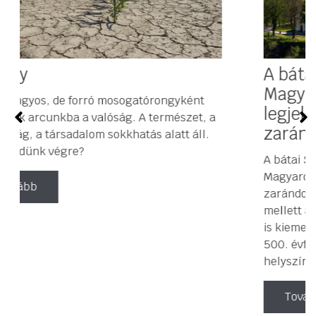
A bátai Szent Vér kegyhely –
Magyarország egyik
legjelentősebb középkori
zarándokhelye
A bátai Szent Vér kegyhely a középkori
Magyarország egyik legjelentősebb
zarándokhelye volt. Vallási jelentősége
mellett a mohácsi csata előtti eseményekben
is kiemelt szerepet játszott, így a 2026-os
500. évforduló megemlékezéseinek is fontos
helyszíne.
Tovább