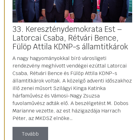
33. Kereszténydemokrata Est –
Latorcai Csaba, Rétvári Bence,
Fülöp Attila KDNP-s államtitkárok
A nagy hagyományokkal bíró városligeti
rendezvény meghívott vendégei ezúttal Latorcai
Csaba, Rétvári Bence és Fülöp Attila KDNP-s
államtitkárok voltak. A közelgő adventi időszakhoz
illő zenei műsort Szilágyi Kinga Katinka
hárfaművész és Vámosi-Nagy Zsuzsa
fuvolaművész adták elő. A beszélgetést M. Dobos
Marianne vezette, az est házigazdája Harrach
Péter, az MKDSZ elnöke…
Tovább