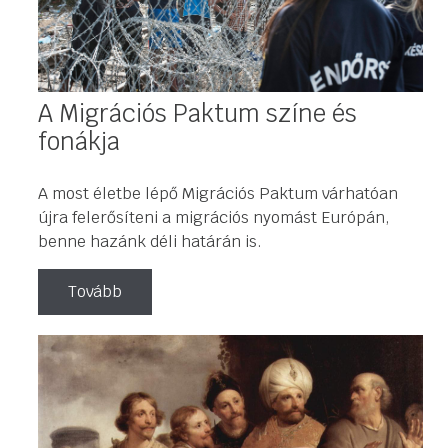
A Migrációs Paktum színe és
fonákja
A most életbe lépő Migrációs Paktum várhatóan
újra felerősíteni a migrációs nyomást Európán,
benne hazánk déli határán is.
Tovább