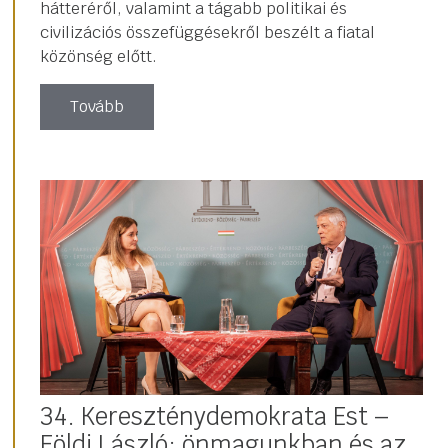
hátteréről, valamint a tágabb politikai és
civilizációs összefüggésekről beszélt a fiatal
közönség előtt.
Tovább
34. Kereszténydemokrata Est –
Földi László: önmagunkban és az