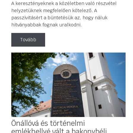
A keresztényeknek a közéletben való részvétel
helyzetüknek megfelelően kötelező. A
passzivitásért a büntetésük az, hogy náluk
hitványabbak fognak uralkodni.
Tovább
Önállóvá és történelmi
emlékhellyé vált a bakonybéli