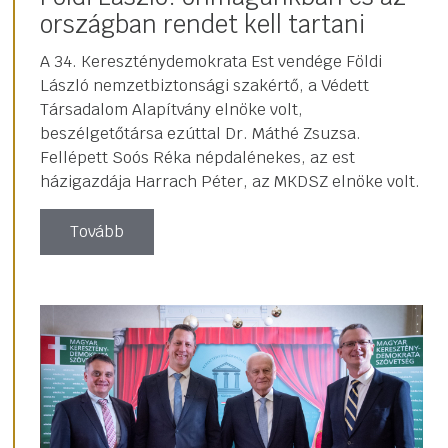
országban rendet kell tartani
A 34. Kereszténydemokrata Est vendége Földi
László nemzetbiztonsági szakértő, a Védett
Társadalom Alapítvány elnöke volt,
beszélgetőtársa ezúttal Dr. Máthé Zsuzsa.
Fellépett Soós Réka népdalénekes, az est
házigazdája Harrach Péter, az MKDSZ elnöke volt.
Tovább