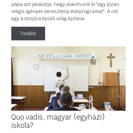
pápa azt javasolja, hogy alakítsunk ki "egy józan,
mégis igényes keresztény életprogramot". A cél
egy a közjóra épülő világ építése.
Tovább
Quo vadis, magyar (egyházi)
iskola?