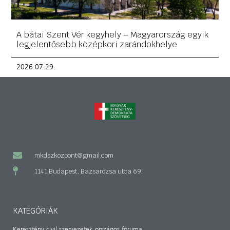
A bátai Szent Vér kegyhely – Magyarország egyik
legjelentősebb középkori zarándokhelye
2026.07.29.
mkdszkozpont@gmail.com
1141 Budapest, Bazsarózsa utca 69.
KATEGÓRIÁK
Keresztény civil szervezetek országos fóruma