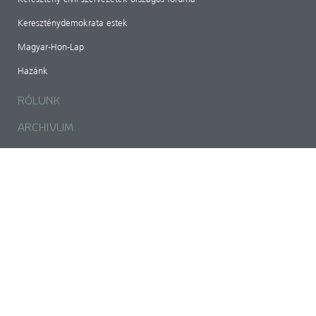
Kereszténydemokrata estek
Magyar-Hon-Lap
Hazánk
RÓLUNK
ARCHIVUM
IMPRESSZUM
Magyar Kereszténydemokrata Szövetség
1141 Budapest, Bazsarózsa utca 69.
mkdszkozpont@gmail.com
Adószám: 18489224-1-42
CIB Bank: 107000024-02424903-51100005
tovább>>
Adatkezelési nyilatkozat