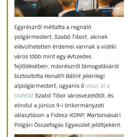
Egyrészről méltatta a regnáló
polgármestert,
Szabó Tibort
, akinek
elévülhetetlen érdemei vannak a vidéki
város több mint egy évtizedes
fejlődésében, másrészről támogatásáról
biztosította
Horváth Bálint
jelenlegi
alpolgármestert, ugyanis ő
veszi át a
stafétát
Szabó Tibor városvezetőtől, és
elindul a június 9-i önkormányzati
választáson a Fidesz-KDNP, Martonvásári
Polgári Összefogás Egyesület jelöltjeként.