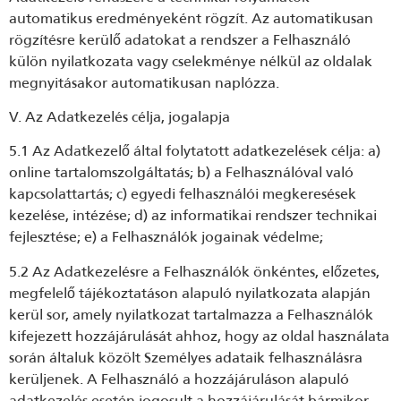
automatikus eredményeként rögzít. Az automatikusan
rögzítésre kerülő adatokat a rendszer a Felhasználó
külön nyilatkozata vagy cselekménye nélkül az oldalak
megnyitásakor automatikusan naplózza.
V. Az Adatkezelés célja, jogalapja
5.1 Az Adatkezelő által folytatott adatkezelések célja: a)
online tartalomszolgáltatás; b) a Felhasználóval való
kapcsolattartás; c) egyedi felhasználói megkeresések
kezelése, intézése; d) az informatikai rendszer technikai
fejlesztése; e) a Felhasználók jogainak védelme;
5.2 Az Adatkezelésre a Felhasználók önkéntes, előzetes,
megfelelő tájékoztatáson alapuló nyilatkozata alapján
kerül sor, amely nyilatkozat tartalmazza a Felhasználók
kifejezett hozzájárulását ahhoz, hogy az oldal használata
során általuk közölt Személyes adataik felhasználásra
kerüljenek. A Felhasználó a hozzájáruláson alapuló
adatkezelés esetén jogosult a hozzájárulását bármikor