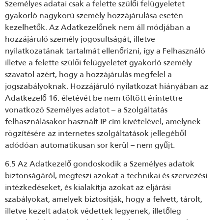
Személyes adatai csak a felette szülői felügyeletet
gyakorló nagykorú személy hozzájárulása esetén
kezelhetők. Az Adatkezelőnek nem áll módjában a
hozzájáruló személy jogosultságát, illetve
nyilatkozatának tartalmát ellenőrizni, így a Felhasználó
illetve a felette szülői felügyeletet gyakorló személy
szavatol azért, hogy a hozzájárulás megfelel a
jogszabályoknak. Hozzájáruló nyilatkozat hiányában az
Adatkezelő 16. életévét be nem töltött érintettre
vonatkozó Személyes adatot – a Szolgáltatás
felhasználásakor használt IP cím kivételével, amelynek
rögzítésére az internetes szolgáltatások jellegéből
adódóan automatikusan sor kerül – nem gyűjt.
6.5 Az Adatkezelő gondoskodik a Személyes adatok
biztonságáról, megteszi azokat a technikai és szervezési
intézkedéseket, és kialakítja azokat az eljárási
szabályokat, amelyek biztosítják, hogy a felvett, tárolt,
illetve kezelt adatok védettek legyenek, illetőleg