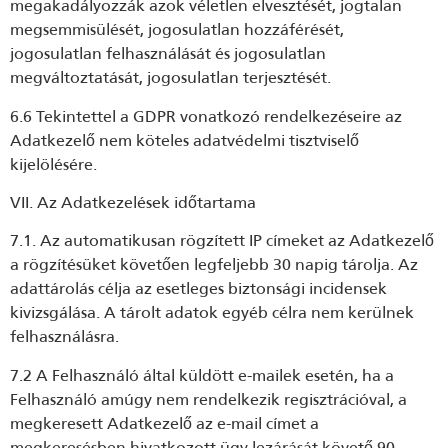
megakadályozzák azok véletlen elvesztését, jogtalan
megsemmisülését, jogosulatlan hozzáférését,
jogosulatlan felhasználását és jogosulatlan
megváltoztatását, jogosulatlan terjesztését.
6.6 Tekintettel a GDPR vonatkozó rendelkezéseire az
Adatkezelő nem köteles adatvédelmi tisztviselő
kijelölésére.
VII. Az Adatkezelések időtartama
7.1. Az automatikusan rögzített IP címeket az Adatkezelő
a rögzítésüket követően legfeljebb 30 napig tárolja. Az
adattárolás célja az esetleges biztonsági incidensek
kivizsgálása. A tárolt adatok egyéb célra nem kerülnek
felhasználásra.
7.2 A Felhasználó által küldött e-mailek esetén, ha a
Felhasználó amúgy nem rendelkezik regisztrációval, a
megkeresett Adatkezelő az e-mail címet a
megkeresésben hivatkozott ügy lezárását követő 90.