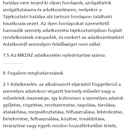
hatálya nem terjed ki olyan honlapok, szolgáltatók
szolgáltatásaira és adatkezeléseire, melyekre a
Tájékoztató hatálya alá tartozó honlapon található
hivatkozás vezet. Az ilyen honlapokat üzemeltető
harmadik személy adatkezelési tájékoztatójában foglalt
rendelkezések irányadók, és ezekért az adatkezelésekért
Adatkezelő semmilyen felelősséget nem vállal.
1.5 Az MKDSZ adatkezelési nyilvántartási száma:
………….
II. Fogalom meghatározások
2.1 Adatkezelés: az alkalmazott eljárástól függetlenül a
személyes adatokon végzett bármely művelet vagy a
műveletek összessége, így különösen a személyes adatok
gyűjtése, rögzítése, rendszerezése, tagolása, tárolása,
átalakítása, megváltoztatása, felhasználása, lekérdezése,
betekintése, felhasználása, közlése, továbbítása,
terjesztése vagy egyéb módon hozzáférhetővé tétele,