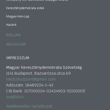
Kereszténydemokrata estek
Magyar-Hon-Lap
Hazánk
RÓLUNK
ARCHIVUM
IMPRESSZUM
Magyar Kereszténydemokrata Szövetség
1141 Budapest, Bazsarózsa utca 69.
mkdszkozpont@gmail.com
Adószám: 18489224-1-42
CIB Bank: 107000024-02424903-51100005
tovább>>
Adatkezelési nyilatkozat