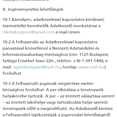
X. Jogérvényesítési lehetőségek
10.1 Bármilyen, adatkezeléssel kapcsolatos kérdéssel,
észrevétellel kereshetők Adatkezelő munkatársai a
mkdszkozpont@gmail.com
e-mail címen.
10.2 A Felhasználó az Adatkezeléssel kapcsolatos
panaszával közvetlenül a Nemzeti Adatvédelmi és
Információszabadság Hatósághoz (cím: 1125 Budapest,
Szilágyi Erzsébet fasor 22/c.; telefon: +36-1-391-1400; e-
mail:
ugyfelszolgalat@naih.hu
; honlap:
www.naih.hu
)
fordulhat.
10.3 A Felhasználó jogainak megsértése esetén
bírósághoz fordulhat. A per elbírálása a törvényszék
hatáskörébe tartozik. A per – az érintett választása szerint
– az érintett lakóhelye vagy tartózkodási helye szerinti
törvényszék előtt is megindítható. Az Adatkezelő kérésre
a Felhasználót tájékoztatják a jogorvoslat lehetőségéről