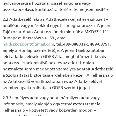
nyilvánosságra hozatala, összehangolása vagy
összekapcsolása, korlátozása, törlése és megsemmisítése.
2.2 Adatkezelő: aki az Adatkezelés céljait és eszközeit –
önállóan vagy másokkal együtt – meghatározza. A jelen
Tájékoztatóban Adatkezelőnek minősül: a MKDSZ 1141
Budapest, Bazsarózsa u. 69., email:
mkdszkozpont@gmail.com
, tel.:489-0880,fax: 489-08791,
amely a Honlap üzemeltetője. A jelen Tájékoztatóban
leírt adatkezelések a GDPR által meghatározott közös
adatkezelésnek minősülnek, és az adott Honlap
használata során megadott Személyes adatait Adatkezelő
a Szolgáltatás biztosítása érdekében kezeli. A Felhasználó
az Adatkezelő vonatkozásában és az Adatkezelővel
szemben gyakorolhatja a GDPR szerinti jogait.
2.3 Személyes adat vagy adat: bármilyen adat vagy
információ, amely alapján egy természetes személy
Felhasználó – közvetett vagy közvetlen módon –