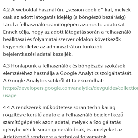
4.2 A weboldal használ ún. „session cookie”-kat, melyek
csak az adott látogatás idejéig (a böngésző bezárásig)
tárol a felhasználó számítógépén azonosító adatokat.
Ennek célja, hogy az adott látogatás során a felhasználó
beállításai és folyamatai szerver oldalon következők
legyenek illetve az adminisztrátori funkciók
bejelentkezési adatai kezeljék.
4.3 Honlapunk a felhasználók és böngészési szokások
elemzéséhez használja a Google Analytics szolgáltatását.
A Google Analytics sütikről itt tájékozódhat:
https://developers.google.com/analytics/devguides/collection
usage
4.4 A rendszerek működtetése során technikailag
rögzítésre kerülő adatok: a Felhasználó bejelentkező
számítógépének azon adatai, melyek a Szolgáltatás
igénybe vétele során generálódnak, és amelyeket az
Adatkezelő rendszere a technikai folyamatok