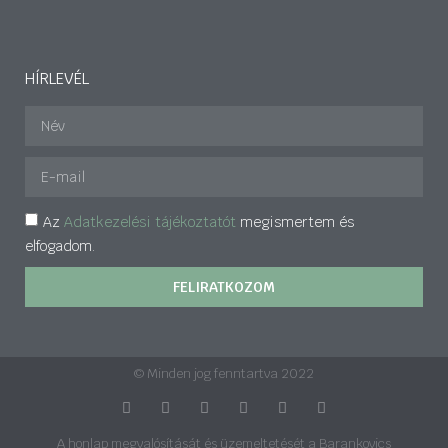
HÍRLEVÉL
Az
Adatkezelési tájékoztatót
megismertem és
elfogadom.
FELIRATKOZOM
© Minden jog fenntartva 2022
A honlap megvalósítását és üzemeltetését a Barankovics