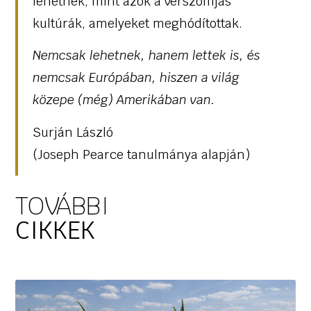
lehetnek, mint azok a vérszomjas
kultúrák, amelyeket meghódítottak.
Nemcsak lehetnek, hanem lettek is, és
nemcsak Európában, hiszen a világ
közepe (még) Amerikában van.
Surján László
(Joseph Pearce tanulmánya alapján)
TOVÁBBI
CIKKEK