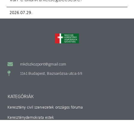
2026.07.29.
mkdszkozpont@gmail.com
1141 Budapest, Bazsarózsa utca 69.
KATEGÓRIÁK
Keresztény civil szervezetek országos fóruma
Kereszténydemokrata estek
Magyar-Hon-Lap