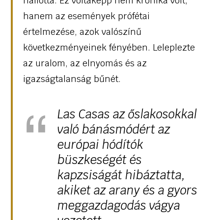
hallotta. Ez voltaképp nem krónika volt,
hanem az események prófétai
értelmezése, azok valószínű
következményeinek fényében. Leleplezte
az uralom, az elnyomás és az
igazságtalanság bűnét.
Las Casas az őslakosokkal
való bánásmódért az
európai hódítók
büszkeségét és
kapzsiságát hibáztatta,
akiket az arany és a gyors
meggazdagodás vágya