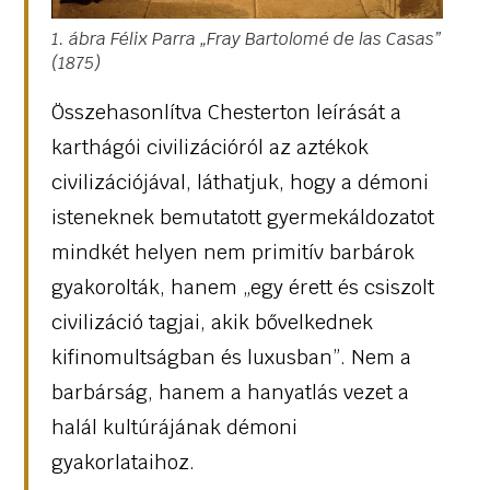
1
. ábra Félix Parra „Fray Bartolomé de las Casas”
(1875)
Összehasonlítva Chesterton leírását a
karthágói civilizációról az aztékok
civilizációjával, láthatjuk, hogy a démoni
isteneknek bemutatott gyermekáldozatot
mindkét helyen nem primitív barbárok
gyakorolták, hanem „egy érett és csiszolt
civilizáció tagjai, akik bővelkednek
kifinomultságban és luxusban”. Nem a
barbárság, hanem a hanyatlás vezet a
halál kultúrájának démoni
gyakorlataihoz.