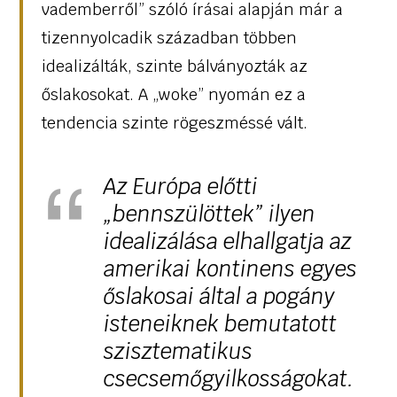
vademberről” szóló írásai alapján már a
tizennyolcadik században többen
idealizálták, szinte bálványozták az
őslakosokat. A „woke” nyomán ez a
tendencia szinte rögeszméssé vált.
Az Európa előtti
„bennszülöttek” ilyen
idealizálása elhallgatja az
amerikai kontinens egyes
őslakosai által a pogány
isteneiknek bemutatott
szisztematikus
csecsemőgyilkosságokat.