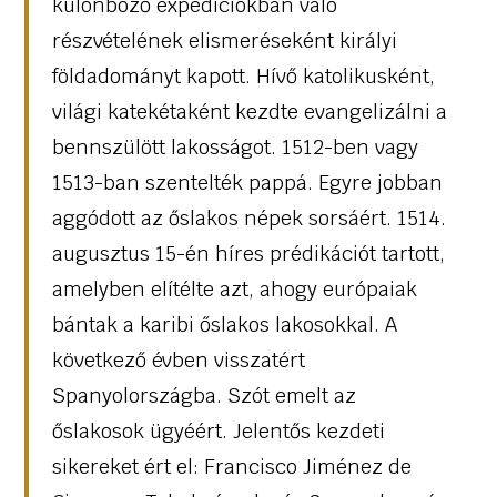
különböző expedíciókban való
részvételének elismeréseként királyi
földadományt kapott. Hívő katolikusként,
világi katekétaként kezdte evangelizálni a
bennszülött lakosságot. 1512-ben vagy
1513-ban szentelték pappá. Egyre jobban
aggódott az őslakos népek sorsáért. 1514.
augusztus 15-én híres prédikációt tartott,
amelyben elítélte azt, ahogy európaiak
bántak a karibi őslakos lakosokkal. A
következő évben visszatért
Spanyolországba. Szót emelt az
őslakosok ügyéért. Jelentős kezdeti
sikereket ért el: Francisco Jiménez de