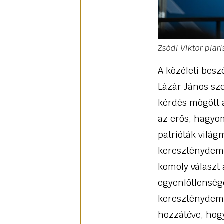
Zsódi Viktor piar
A közéleti besz
Lázár János sze
kérdés mögött a
az erős, hagyo
patrióták vilá
kereszténydemo
komoly választ 
egyenlőtlensége
kereszténydemok
hozzátéve, hogy