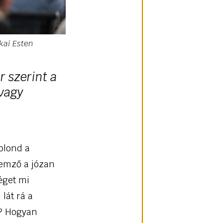
kai Esten
r szerint a
 vagy
bolond a
lemző a józan
éget mi
lát rá a
i? Hogyan