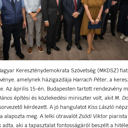
 Magyar Kereszténydemokrata Szövetség (MKDSZ) fiat
zvénye, amelynek házigazdája
Harrach Péter
, a keres
e. Az április 15-én, Budapesten tartott rendezvény 
János
építési és közlekedési miniszter volt, akit
M. D
orvezető kérdezett. A jó hangulatot
Kiss László
népz
 alapozta meg. A lelki útravalót
Zsódi Viktor
piarista
adta, aki a tapasztalat fontosságáról beszélt a hitél