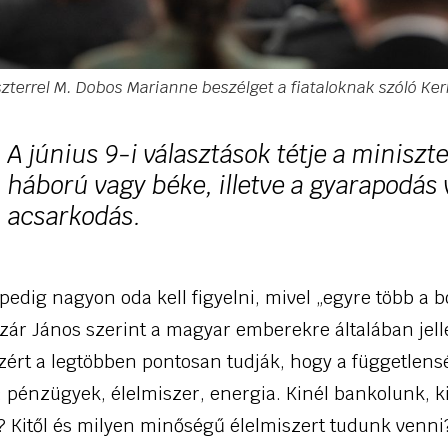
zterrel M. Dobos Marianne beszélget a fiataloknak szóló Ker
A június 9-i választások tétje a miniszte
háború vagy béke, illetve a gyarapodás
acsarkodás.
pedig nagyon oda kell figyelni, mivel „egyre több a 
ázár János szerint a magyar emberekre általában jel
zért a legtöbben pontosan tudják, hogy a függetlens
pénzügyek, élelmiszer, energia. Kinél bankolunk, ki 
 Kitől és milyen minőségű élelmiszert tudunk venn