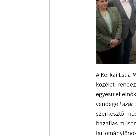
A Kerkai Est a
közéleti rende
egyesület elnök
vendége
Lázár 
szerkesztő-műs
hazafias műsora
tartományfőnök 