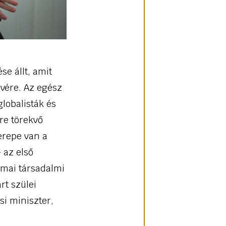
e állt, amit
lvére. Az egész
lobalisták és
re törekvő
erepe van a
 az első
a mai társadalmi
rt szülei
si miniszter,