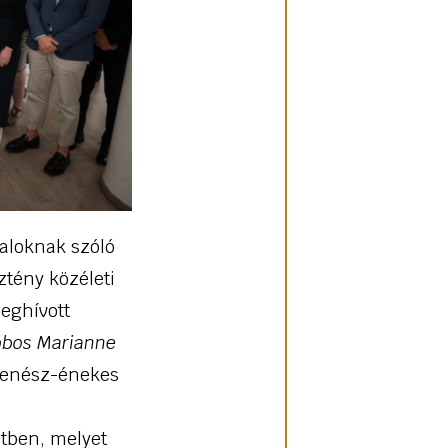
aloknak szóló
ztény közéleti
meghívott
obos Marianne
enész-énekes
etben, melyet