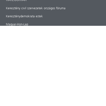
Keresztény civil szervezetek országos fóruma
Kereszténydemokrata estek
Magyar-Hon-Lap
Hazánk
RÓLUNK
ARCHIVUM
IMPRESSZUM
Magyar Kereszténydemokrata Szövetség
1141 Budapest, Bazsarózsa utca 69.
mkdszkozpont@gmail.com
Adószám: 18489224-1-42
CIB Bank: 107000024-02424903-51100005
tovább>>