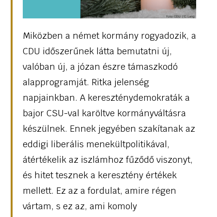
Miközben a német kormány rogyadozik, a
CDU időszerűnek látta bemutatni új,
valóban új, a józan észre támaszkodó
alapprogramját. Ritka jelenség
napjainkban. A kereszténydemokraták a
bajor CSU-val karöltve kormányváltásra
készülnek. Ennek jegyében szakítanak az
eddigi liberális menekültpolitikával,
átértékelik az iszlámhoz fűződő viszonyt,
és hitet tesznek a keresztény értékek
mellett. Ez az a fordulat, amire régen
vártam, s ez az, ami komoly