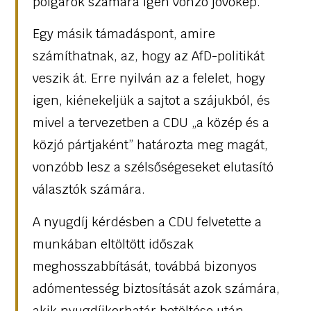
polgárok számára igen vonzó jövőkép.
Egy másik támadáspont, amire
számíthatnak, az, hogy az AfD-politikát
veszik át. Erre nyilván az a felelet, hogy
igen, kiénekeljük a sajtot a szájukból, és
mivel a tervezetben a CDU „a közép és a
közjó pártjaként” határozta meg magát,
vonzóbb lesz a szélsőségeseket elutasító
választók számára.
A nyugdíj kérdésben a CDU felvetette a
munkában eltöltött időszak
meghosszabbítását, továbbá bizonyos
adómentesség biztosítását azok számára,
akik nyugdíjkorhatár betöltése után