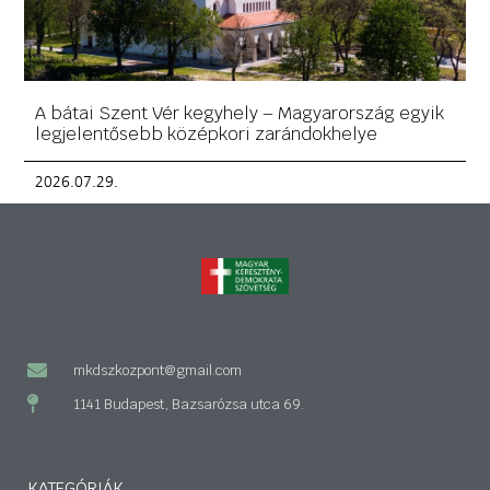
A bátai Szent Vér kegyhely – Magyarország egyik
legjelentősebb középkori zarándokhelye
2026.07.29.
mkdszkozpont@gmail.com
1141 Budapest, Bazsarózsa utca 69.
KATEGÓRIÁK