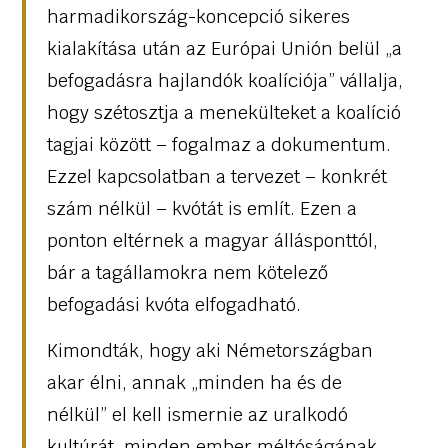
harmadikország-koncepció sikeres
kialakítása után az Európai Unión belül „a
befogadásra hajlandók koalíciója” vállalja,
hogy szétosztja a menekülteket a koalíció
tagjai között – fogalmaz a dokumentum.
Ezzel kapcsolatban a tervezet – konkrét
szám nélkül – kvótát is említ. Ezen a
ponton eltérnek a magyar állásponttól,
bár a tagállamokra nem kötelező
befogadási kvóta elfogadható.
Kimondták, hogy aki Németországban
akar élni, annak „minden ha és de
nélkül” el kell ismernie az uralkodó
kultúrát, minden ember méltóságának