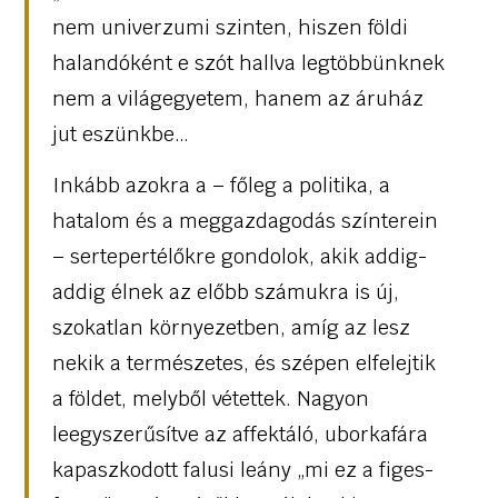
nem univerzumi szinten, hiszen földi
halandóként e szót hallva legtöbbünknek
nem a világegyetem, hanem az áruház
jut eszünkbe…
Inkább azokra a – főleg a politika, a
hatalom és a meggazdagodás színterein
– sertepertélőkre gondolok, akik addig-
addig élnek az előbb számukra is új,
szokatlan környezetben, amíg az lesz
nekik a természetes, és szépen elfelejtik
a földet, melyből vétettek. Nagyon
leegyszerűsítve az affektáló, uborkafára
kapaszkodott falusi leány „mi ez a figes-