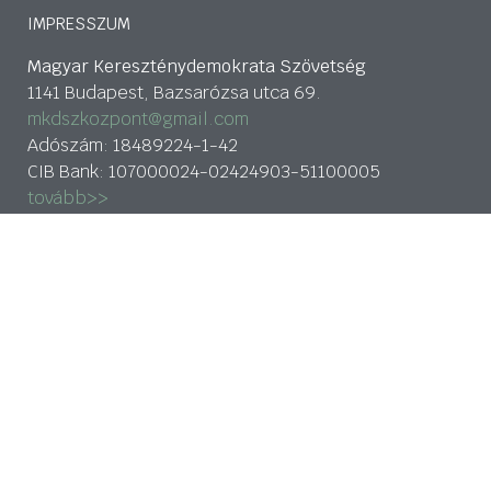
IMPRESSZUM
Magyar Kereszténydemokrata Szövetség
1141 Budapest, Bazsarózsa utca 69.
mkdszkozpont@gmail.com
Adószám: 18489224-1-42
CIB Bank: 107000024-02424903-51100005
tovább>>
Adatkezelési nyilatkozat
HÍRLEVÉL