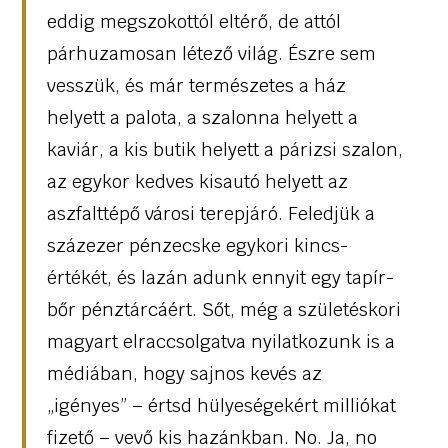
eddig megszokottól eltérő, de attól
párhuzamosan létező világ. Észre sem
vesszük, és már természetes a ház
helyett a palota, a szalonna helyett a
kaviár, a kis butik helyett a párizsi szalon,
az egykor kedves kisautó helyett az
aszfalttépő városi terepjáró. Feledjük a
százezer pénzecske egykori kincs-
értékét, és lazán adunk ennyit egy tapír-
bőr pénztárcáért. Sőt, még a születéskori
magyart elraccsolgatva nyilatkozunk is a
médiában, hogy sajnos kevés az
„igényes” – értsd hülyeségekért milliókat
fizető – vevő kis hazánkban. No. Ja, no