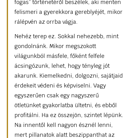
fogas” történetéről beszélek, aki menten
felismeri a gyerekkora gereblyéjét, mikor
rálépvén az orrba vágja.
Nehéz terep ez. Sokkal nehezebb, mint
gondolnánk. Mikor megszokott
világunkból másfele, főként felfele
ácsingózunk, lehet, hogy tényleg jót
akarunk. Kiemelkedni, dolgozni, sajátjaid
érdekeit védeni és képviselni. Vagy
egyszerűen csak egy nagyszerű
ötletünket gyakorlatba ültetni, és ebből
profitálni. Ha ez összejön, szintet lépünk.
Na innentől kell nagyon észnél lenni,
mert pillanatok alatt beszippanthat az