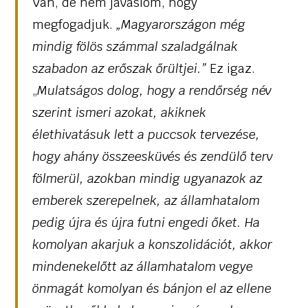
Van, de nem javaslom, hogy
megfogadjuk.
„Magyarországon még
mindig fölös számmal szaladgálnak
szabadon az erőszak őrültjei.”
Ez igaz.
„
Mulatságos dolog, hogy a rendőrség név
szerint ismeri azokat, akiknek
élethivatásuk lett a puccsok tervezése,
hogy ahány összeesküvés és zendülő terv
fölmerül, azokban mindig ugyanazok az
emberek szerepelnek, az államhatalom
pedig újra és újra futni engedi őket. Ha
komolyan akarjuk a konszolidációt, akkor
mindenekelőtt az államhatalom vegye
önmagát komolyan és bánjon el az ellene