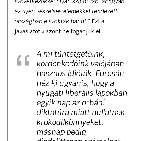
szövetkezőkkel olyan szigorúan, ahogyan
az ilyen veszélyes elemekkel rendezett
országban elszoktak bánni.”
Ezt a
javaslatot viszont ne fogadjuk el.
A mi tüntetgetőink,
kordonkodóink valójában
hasznos idióták. Furcsán
néz ki ugyanis, hogy a
nyugati liberális lapokban
egyik nap az orbáni
diktatúra miatt hullatnak
krokodilkönnyeket,
másnap pedig