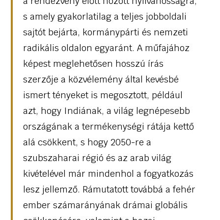
a rendezvény előtt hozott nyilvánosságra,
s amely gyakorlatilag a teljes jobboldali
sajtót bejárta, kormánypárti és nemzeti
radikális oldalon egyaránt. A műfajához
képest meglehetősen hosszú írás
szerzője a közvélemény által kevésbé
ismert tényeket is megosztott, például
azt, hogy Indiának, a világ legnépesebb
országának a termékenységi rátája kettő
alá csökkent, s hogy 2050-re a
szubszaharai régió és az arab világ
kivételével már mindenhol a fogyatkozás
lesz jellemző. Rámutatott továbbá a fehér
ember számarányának drámai globális