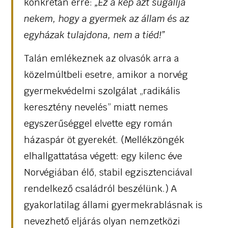
konkrétan erre:
„
Ez a kép azt sugallja
nekem, hogy a gyermek az állam és az
egyházak tulajdona, nem a tiéd!”
Talán emlékeznek az olvasók arra a
közelmúltbeli esetre, amikor a norvég
gyermekvédelmi szolgálat „radikális
keresztény nevelés” miatt nemes
egyszerűséggel elvette egy román
házaspár öt gyerekét. (Mellékzöngék
elhallgattatása végett: egy kilenc éve
Norvégiában élő, stabil egzisztenciával
rendelkező családról beszélünk.) A
gyakorlatilag állami gyermekrablásnak is
nevezhető eljárás olyan nemzetközi