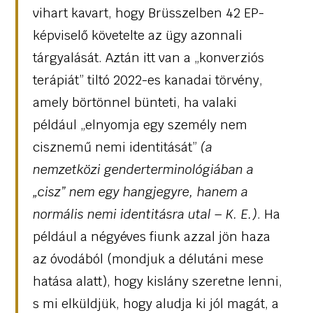
vihart kavart, hogy Brüsszelben 42 EP-
képviselő követelte az ügy azonnali
tárgyalását. Aztán itt van a „konverziós
terápiát” tiltó 2022-es kanadai törvény,
amely börtönnel bünteti, ha valaki
például „elnyomja egy személy nem
cisznemű nemi identitását”
(a
nemzetközi genderterminológiában a
„cisz” nem egy hangjegyre, hanem a
normális nemi identitásra utal – K. E.)
. Ha
például a négyéves fiunk azzal jön haza
az óvodából (mondjuk a délutáni mese
hatása alatt), hogy kislány szeretne lenni,
s mi elküldjük, hogy aludja ki jól magát, a