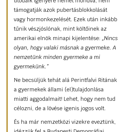
utódaik igényére nemet mondva, nem
támogatják azok pubertásblokkolását
vagy hormonkezelését. Ezek után inkább
tűnik vészjóslónak, mint költőinek az
amerikai elnök minapi kijelentése:
„
Nincs
olyan, hogy valaki másnak a gyermeke. A
nemzetünk minden gyermeke a mi
gyermekünk.”
Ne becsüljük tehát alá Perintfalvi Ritának
a gyermekek állami (el)tulajdonlása
miatti aggodalmait! Lehet, hogy nem tud
célozni, de a lövése igenis jogos volt.
És ha már nemzetközi vizekre eveztünk,
idézzük fel a Budapesti Demográfiai