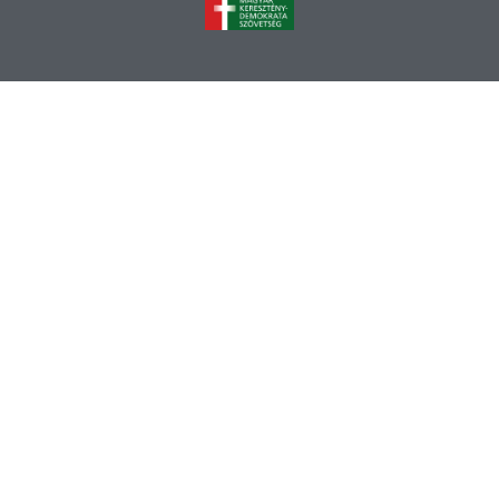
mkdszkozpont@gmail.com
1141 Budapest, Bazsarózsa utca 69.
KATEGÓRIÁK
Keresztény civil szervezetek országos fóruma
Kereszténydemokrata estek
Magyar-Hon-Lap
Hazánk
RÓLUNK
ARCHIVUM