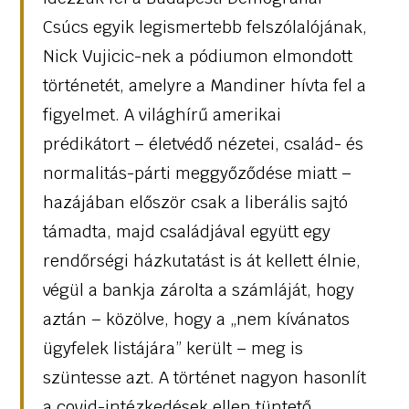
Csúcs egyik legismertebb felszólalójának,
Nick Vujicic-nek a pódiumon elmondott
történetét, amelyre a Mandiner hívta fel a
figyelmet. A világhírű amerikai
prédikátort – életvédő nézetei, család- és
normalitás-párti meggyőződése miatt –
hazájában először csak a liberális sajtó
támadta, majd családjával együtt egy
rendőrségi házkutatást is át kellett élnie,
végül a bankja zárolta a számláját, hogy
aztán – közölve, hogy a „nem kívánatos
ügyfelek listájára” került – meg is
szüntesse azt. A történet nagyon hasonlít
a covid-intézkedések ellen tüntető