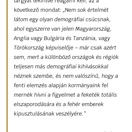
tárgyát tekintve reagálni kell, az a
következő mondat:
„
Nem sok értelmét
látom egy olyan demográfiai csúcsnak,
ahol egyszerre van jelen Magyarország,
Anglia vagy Bulgária és Tanzánia, vagy
Törökország képviselője – már csak azért
sem, mert a különböző országok és régiók
teljesen más demográfiai kihívásokkal
néznek szembe, és nem valószínű, hogy a
fenti elemzés alapján kormányaink fel
mernék hívni a figyelmet a feketék totális
elszaporodására és a fehér emberek
kipusztulásának veszélyére.”