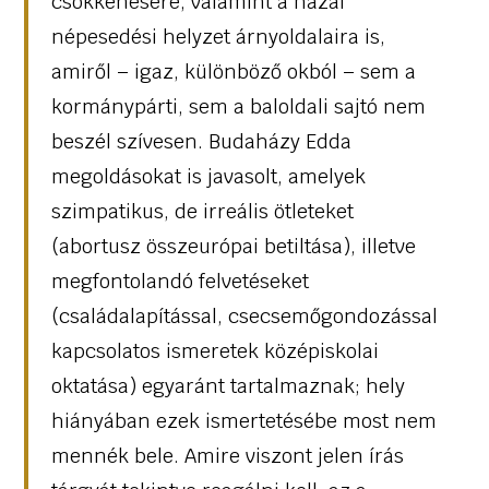
csökkenésére, valamint a hazai
népesedési helyzet árnyoldalaira is,
amiről – igaz, különböző okból – sem a
kormánypárti, sem a baloldali sajtó nem
beszél szívesen. Budaházy Edda
megoldásokat is javasolt, amelyek
szimpatikus, de irreális ötleteket
(abortusz összeurópai betiltása), illetve
megfontolandó felvetéseket
(családalapítással, csecsemőgondozással
kapcsolatos ismeretek középiskolai
oktatása) egyaránt tartalmaznak; hely
hiányában ezek ismertetésébe most nem
mennék bele. Amire viszont jelen írás