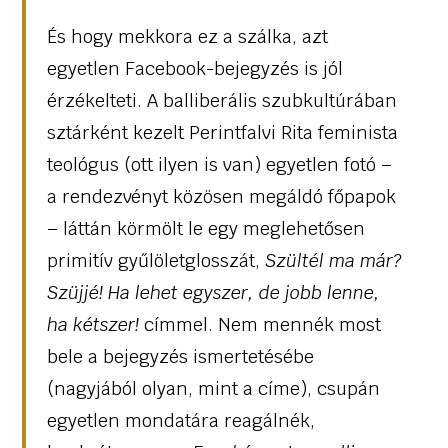
És hogy mekkora ez a szálka, azt
egyetlen Facebook-bejegyzés is jól
érzékelteti. A balliberális szubkultúrában
sztárként kezelt Perintfalvi Rita feminista
teológus (ott ilyen is van) egyetlen fotó –
a rendezvényt közösen megáldó főpapok
– láttán körmölt le egy meglehetősen
primitív gyűlöletglosszát,
Szültél ma már?
Szüjjé! Ha lehet egyszer, de jobb lenne,
ha kétszer!
címmel. Nem mennék most
bele a bejegyzés ismertetésébe
(nagyjából olyan, mint a címe), csupán
egyetlen mondatára reagálnék,