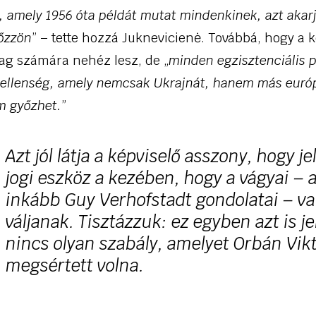
 amely 1956 óta példát mutat mindenkinek, azt akar
őzzön
” – tette hozzá Juknevicienė. Továbbá, hogy a 
ag számára nehéz lesz, de „
minden egzisztenciális p
an ellenség, amely nemcsak Ukrajnát, hanem más euró
m győzhet.
”
Azt jól látja a képviselő asszony, hogy j
jogi eszköz a kezében, hogy a vágyai –
inkább Guy Verhofstadt gondolatai – va
váljanak. Tisztázzuk: ez egyben azt is je
nincs olyan szabály, amelyet Orbán Vik
megsértett volna.