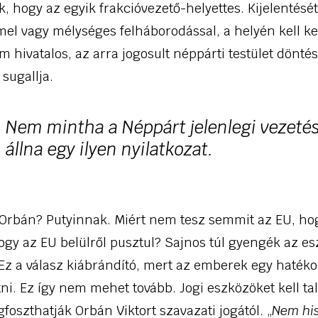
hogy az egyik frakcióvezető-helyettes. Kijelentését
el vagy mélységes felháborodással, a helyén kell ke
ivatalos, az arra jogosult néppárti testület döntés
 sugallja.
Nem mintha a Néppárt jelenlegi vezetés
állna egy ilyen nyilatkozat.
 Orbán? Putyinnak. Miért nem tesz semmit az EU, ho
ogy az EU belülről pusztul? Sajnos túl gyengék az e
 Ez a válasz kiábrándító, mert az emberek egy haték
ni. Ez így nem mehet tovább. Jogi eszközöket kell tal
oszthatják Orbán Viktort szavazati jogától. „
Nem hi