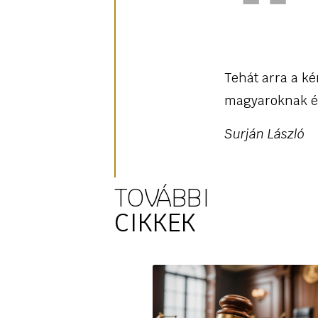
Tehát arra a ké
magyaroknak é
Surján László
TOVÁBBI
CIKKEK