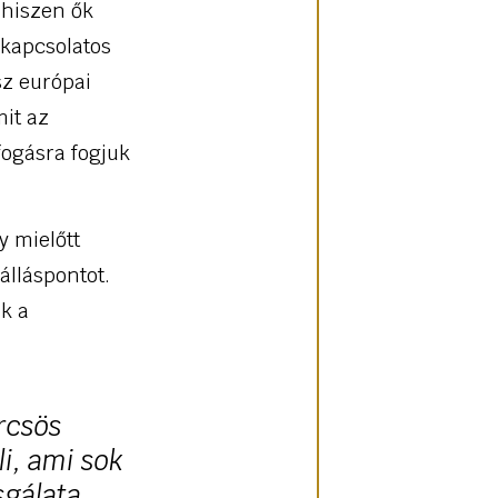
 hiszen ők
 kapcsolatos
sz európai
mit az
fogásra fogjuk
y mielőtt
álláspontot.
k a
rcsös
i, ami sok
sgálata