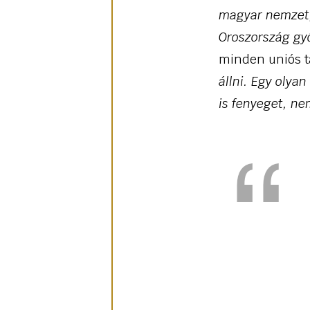
magyar nemzet,
Oroszország gy
minden uniós t
állni. Egy oly
is fenyeget, ne