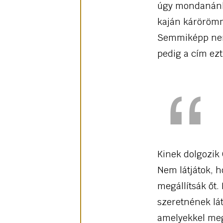
úgy mondanánk, 
kaján kárörömm
Semmiképp nem h
pedig a cím ezt
Kinek dolgozik
Nem látjátok, h
megállítsák őt.
szeretnének lát
amelyekkel megf