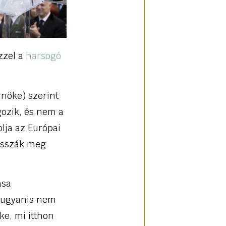
zzel a
harsogó
lnöke) szerint
gozik, és nem a
lja az Európai
fosszák meg
asa
y ugyanis nem
ke, mi itthon