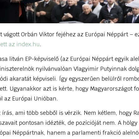
 vágott Orbán Viktor fejéhez az Európai Néppárt – e
zett az index.hu
.
sa litván EP-képviselő (az Európai Néppárt egyik ale
iniszterelnök nyilvánvalóan Vlagyimir Putyinnak dol
di akaratát képviseli. Így egyszerűen belülről rombo
dett. Ugyanakkor azt is kérte, hogy Magyarországot 
ól az Európai Unióban.
 írás, ami több sebből is vérzik. Nem kétlem, hogy R
zavait pontosan idézték, de pozícióját nem. A hölg
rópai Néppártnak, hanem a parlamenti frakció alelnö