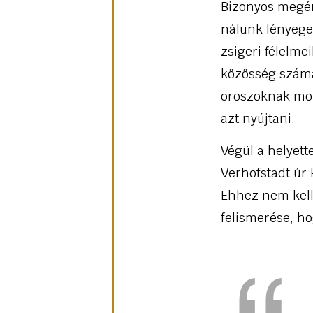
Bizonyos megért
nálunk lényege
zsigeri félelm
közösség számár
oroszoknak mond
azt nyújtani.
Végül a helyett
Verhofstadt úr 
Ehhez nem kell
felismerése, h