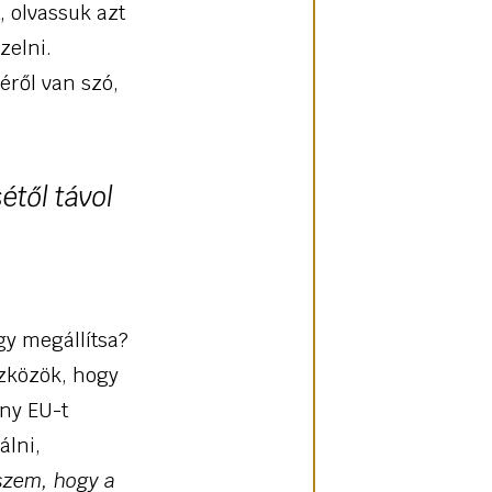
, olvassuk azt
zelni.
éről van szó,
étől távol
gy megállítsa?
szközök, hogy
ony EU-t
álni,
szem, hogy a