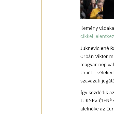
Kemény vádakat
cikkel jelentke
Juknevicienė Ra
Orbán Viktor m
magyar nép való
Uniót – véleke
szavazati jogát
Így kezdődik az
JUKNEVIČIENĖ s
alelnöke az Eu