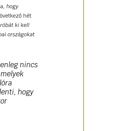
ja, hogy
következő hét
róbát ki kell
pai országokat
elenleg nincs
 amelyek
lóra
lenti, hogy
tor