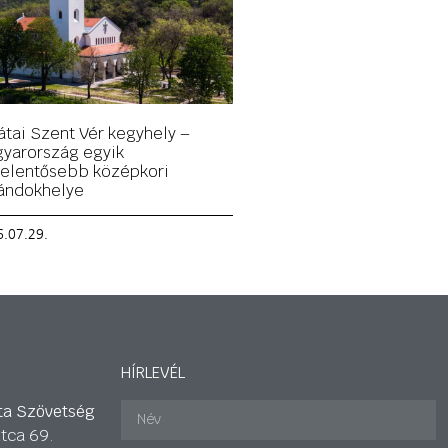
átai Szent Vér kegyhely –
yarország egyik
jelentősebb középkori
ándokhelye
.07.29.
HÍRLEVÉL
ta Szövetség
tca 69.