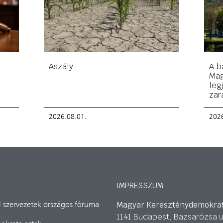
Aszály
A b
Mag
leg
zar
2026.08.01.
2026
IMPRESSZUM
Magyar Kereszténydemokra
il szervezetek országos fóruma
1141 Budapest, Bazsarózsa u