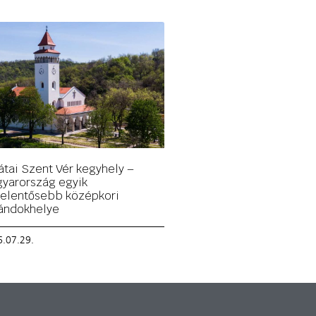
átai Szent Vér kegyhely –
yarország egyik
jelentősebb középkori
ándokhelye
.07.29.