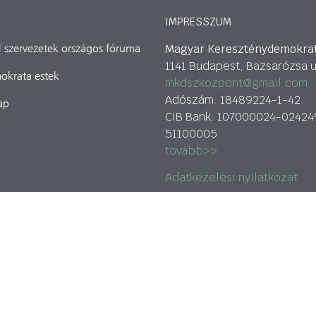
IMPRESSZUM
Magyar Kereszténydemokra
il szervezetek országos fóruma
1141 Budapest, Bazsarózsa u
okrata estek
mkdszkozpont@gmail.com
Adószám: 18489224-1-42
ap
CIB Bank: 107000024-02424
51100005
tovább>>
Adatkezelési nyilatkozat
 alapítvány támogatja.