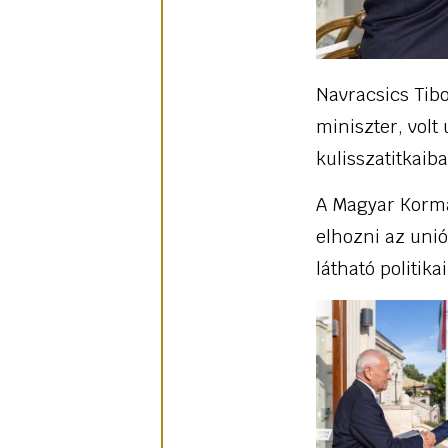
Navracsics Tibo
miniszter, volt
kulisszatitkaiba
A Magyar Kormá
elhozni az unió
látható politik