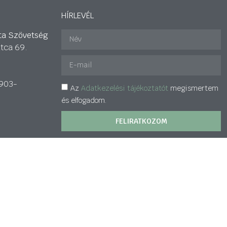
HÍRLEVÉL
ta Szövetség
tca 69.
903-
Az
Adatkezelési tájékoztatót
megismertem
és elfogadom.
FELIRATKOZOM