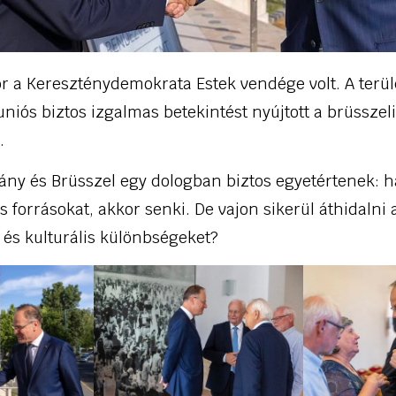
r a Kereszténydemokrata Estek vendége volt. A terüle
 uniós biztos izgalmas betekintést nyújtott a brüssze
.
ny és Brüsszel egy dologban biztos egyetértenek: h
s forrásokat, akkor senki. De vajon sikerül áthidalni
ai és kulturális különbségeket?