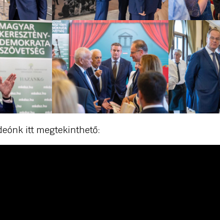
deónk itt megtekinthető: