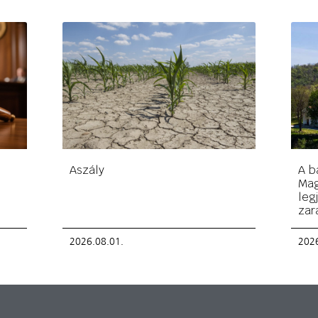
Aszály
A b
Mag
leg
zar
2026.08.01.
2026