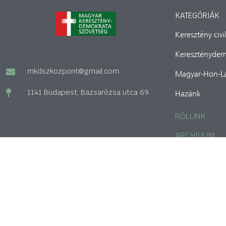
KATEGÓRIÁK
Keresztény civ
Kereszténydem
mkdszkozpont@gmail.com
Magyar-Hon-L
1141 Budapest, Bazsarózsa utca 69.
Hazánk
RÓLUNK
ARCHIVUM
© Minden jog fenntartva 2022
A honlap megvalósítását és üzemeltetését a Barankovics