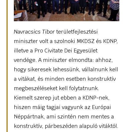
Navracsics Tibor
területfejlesztési
miniszter volt a szolnoki MKDSZ és KDNP,
illetve a Pro Civitate Dei Egyesület
vendége. A miniszter elmondta: ahhoz,
hogy sikeresek lehessünk, vállalnunk kell
a vitákat, és minden esetben konstruktív
megbeszéléseket kell folytatnunk.️
Kiemelt szerep jut ebben a KDNP-nek,
hiszen máig tagjai vagyunk az Európai
Néppártnak, ami szintén nem mentes a
konstruktív, párbeszéden alapuló vitáktól.