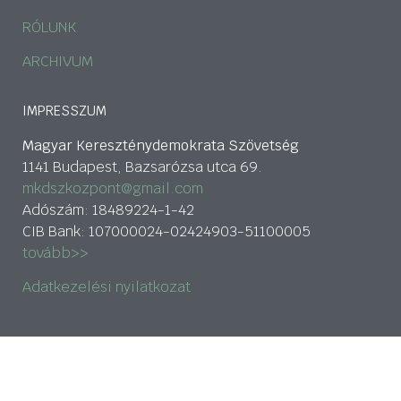
RÓLUNK
ARCHIVUM
IMPRESSZUM
Magyar Kereszténydemokrata Szövetség
1141 Budapest, Bazsarózsa utca 69.
mkdszkozpont@gmail.com
Adószám: 18489224-1-42
CIB Bank: 107000024-02424903-51100005
tovább>>
Adatkezelési nyilatkozat
HÍRLEVÉL