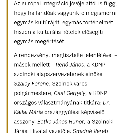
Az európai integráció jövője attól is függ,
hogy hajlandóak vagyunk-e megismerni
egymás kultúráját, egymás történelmét,
hiszen a kulturális kötelék elősegíti
egymás megértését.
A rendezvényt megtisztelte jelenlétével –
mások mellett –
Rehó János
, a KDNP
szolnoki alapszervezetének elnöke;
Szalay Ferenc
, Szolnok város
polgármestere;
Gaal Gergely, a
KDNP
országos választmányának titkára;
Dr.
Kállai Mária
országgyűlési képviselő
asszony;
Botka János Hunor,
a Szolnoki
Járási Hivatal vezetője;
Smidné Vereb