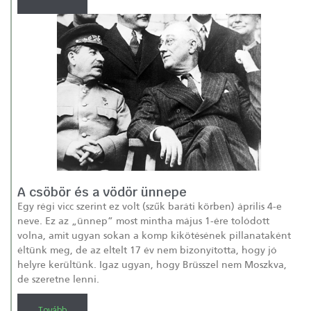
A csöbör és a vödör ünnepe
Egy régi vicc szerint ez volt (szűk baráti körben) április 4-e
neve. Ez az „ünnep” most mintha május 1-ére tolódott
volna, amit ugyan sokan a komp kikötésének pillanataként
éltünk meg, de az eltelt 17 év nem bizonyította, hogy jó
helyre kerültünk. Igaz ugyan, hogy Brüsszel nem Moszkva,
de szeretne lenni.
Tovább