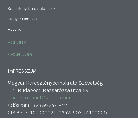
Kereszténydemokrata estek
Magyar-Hon-Lap
Hazánk
RÓLUNK
ARCHIVUM
IMPRESSZUM
Magyar Kereszténydemokrata Szövetség
1141 Budapest, Bazsarózsa utca 69.
mkdszkozpont@gmail.com
Adószám: 18489224-1-42
CIB Bank: 107000024-02424903-51100005
tovább>>
Adatkezelési nyilatkozat