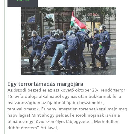
Egy terrortámadás margójára
Az őszödi beszéd és az azt követő október 23-i rendőrterror
15. évfordulója alkalmából egymás után bukkannak fel a
nyilvánosságban az újabbnál újabb beszámolók,
tanúvallomások. És hány ismeretlen történet kerül majd még
napvilágra! Mint ahogy például e sorok írójának is van a
témához egy rövid személyes lábjegyzete. „Mérhetetlen
dühöt éreztem” Attilával,