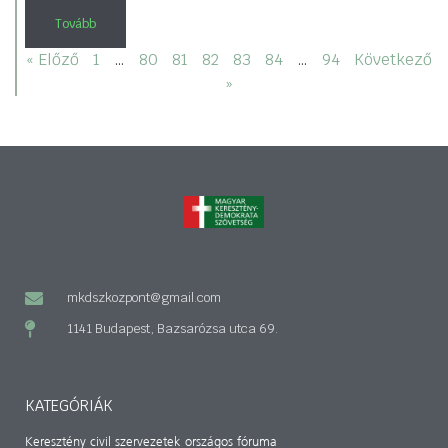
Tovább
« Előző
1
…
80
81
82
83
84
…
94
Következő
»
mkdszkozpont@gmail.com
1141 Budapest, Bazsarózsa utca 69.
KATEGÓRIÁK
Keresztény civil szervezetek országos fóruma