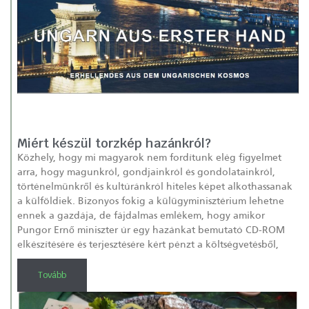
Miért készül torzkép hazánkról?
Közhely, hogy mi magyarok nem fordítunk elég figyelmet
arra, hogy magunkról, gondjainkról és gondolatainkról,
történelmünkről és kultúránkról hiteles képet alkothassanak
a külföldiek. Bizonyos fokig a külügyminisztérium lehetne
ennek a gazdája, de fájdalmas emlékem, hogy amikor
Pungor Ernő miniszter úr egy hazánkat bemutató CD-ROM
elkészítésére és terjesztésére kért pénzt a költségvetésből,
Tovább