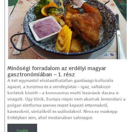
Minőségi forradalom az erdélyi magyar
gasztronómiában – 1. rész
A két egymástól elválaszthatatlan gazdasági-kulturális
ágazat, a turizmus és a vendéglátás – igaz, váltakozó
korlátok között – a koronavírus miatti lezárások dacára is
virágzik. Úgy tűnik, Európa népei nem akarnak lemondani a
polgári életforma szerves részét képező éttermekről,
kávézókról, sörözőkről és szállodákról. Nincs ez másképp
Erdélyben sem, ahol mostanában valóságos
Tovább