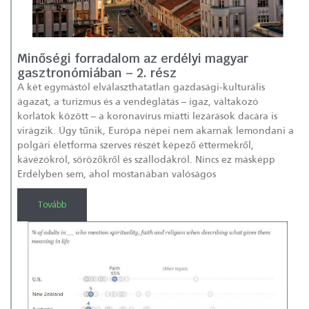
Minőségi forradalom az erdélyi magyar
gasztronómiában – 2. rész
A két egymástól elválaszthatatlan gazdasági-kulturális
ágazat, a turizmus és a vendéglátás – igaz, váltakozó
korlátok között – a koronavírus miatti lezárások dacára is
virágzik. Úgy tűnik, Európa népei nem akarnak lemondani a
polgári életforma szerves részét képező éttermekről,
kávézókról, sörözőkről és szállodákról. Nincs ez másképp
Erdélyben sem, ahol mostanában valóságos
Tovább