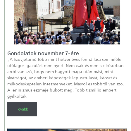
Gondolatok november 7-ére
„A Szovjetunió több mint hetvenéves fennállása semmiféle
utólagos igazolást nem nyert. Nem csak és nem is elsősorban
arról van szó, hogy nem hagyott maga után mást, mint
sivárságot, az emberi képességek lepusztulását, káoszt és
működésképtelen intézményeket. Másról és többről van szó.
A leninizmus eszméje bukott meg. Több tízmillió embert
gyilkoltak
Tovább