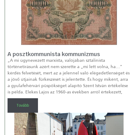
A posztkommunista kommunizmus
„A mi úgynevezett marxista, valójában sztálinista
történetírásunk azért nem szerette a „mi lett volna, ha…”
kérdés felvetését, mert az a jelennel való elégedetlenséget és
a jövő útjainak fürkészését is jelentette. És hogy miként, arra
a gyulafehérvári püspökséget alapító Szent István értékelése
is példa. Elekes Lajos az 1960-as években arról értekezett,
Tovább