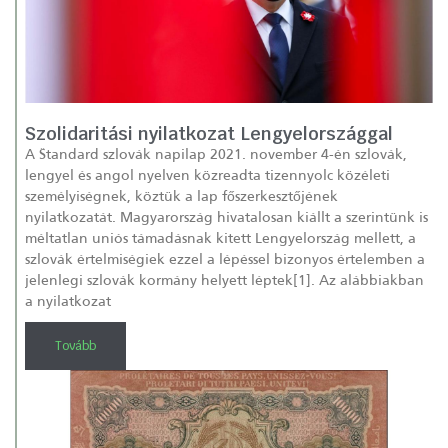
Szolidaritási nyilatkozat Lengyelországgal
A Štandard szlovák napilap 2021. november 4-én szlovák,
lengyel és angol nyelven közreadta tizennyolc közéleti
személyiségnek, köztük a lap főszerkesztőjének
nyilatkozatát. Magyarország hivatalosan kiállt a szerintünk is
méltatlan uniós támadásnak kitett Lengyelország mellett, a
szlovák értelmiségiek ezzel a lépéssel bizonyos értelemben a
jelenlegi szlovák kormány helyett léptek[1]. Az alábbiakban
a nyilatkozat
Tovább