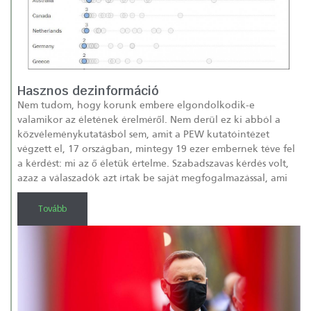
Hasznos dezinformáció
Nem tudom, hogy korunk embere elgondolkodik-e
valamikor az életének érelméről. Nem derül ez ki abból a
közvéleménykutatásból sem, amit a PEW kutatóintézet
végzett el, 17 országban, mintegy 19 ezer embernek téve fel
a kérdést: mi az ő életük értelme. Szabadszavas kérdés volt,
azaz a válaszadók azt írtak be saját megfogalmazással, ami
Tovább