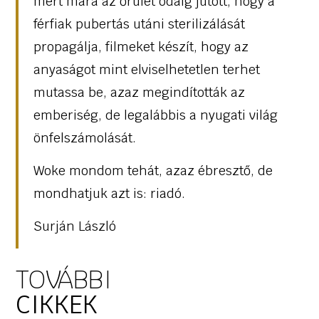
mert mára az őrület odáig jutott, hogy a
férfiak pubertás utáni sterilizálását
propagálja, filmeket készít, hogy az
anyaságot mint elviselhetetlen terhet
mutassa be, azaz megindították az
emberiség, de legalábbis a nyugati világ
önfelszámolását.
Woke mondom tehát, azaz ébresztő, de
mondhatjuk azt is: riadó.
Surján László
TOVÁBBI
CIKKEK