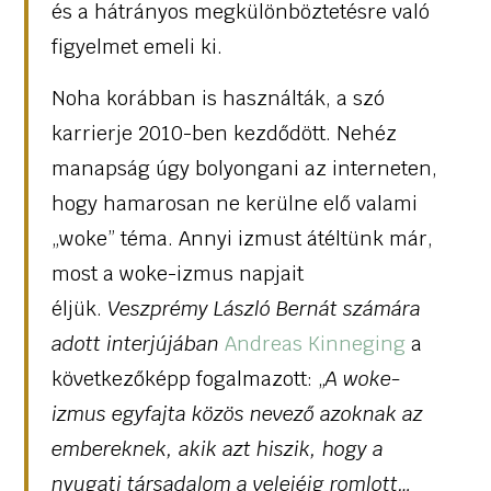
és a hátrányos megkülönböztetésre való
figyelmet emeli ki.
Noha korábban is használták, a szó
karrierje 2010-ben kezdődött. Nehéz
manapság úgy bolyongani az interneten,
hogy hamarosan ne kerülne elő valami
„woke” téma. Annyi izmust átéltünk már,
most a woke-izmus napjait
éljük.
Veszprémy László Bernát számára
adott interjújában
Andreas Kinneging
a
következőképp fogalmazott: „
A woke-
izmus egyfajta közös nevező azoknak az
embereknek, akik azt hiszik, hogy a
nyugati társadalom a velejéig romlott…