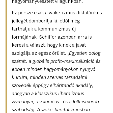
hagyományvesztett világunkban.
Ez persze csak a woke-izmus diktatórikus
jellegét domborítja ki, ettől még
tarthatjuk a kommunizmus új
formájának. Schiffer azonban arra is
keresi a választ, hogy kinek a javát
szolgálja az egész őrület. „
Egyetlen dolog
számít: a globális profit-maximálizáció és
ebben minden hagyományokon nyugvó
kultúra, minden szerves társadalmi
szövedék éppúgy elhárítandó akadály,
ahogyan a klasszikus liberalizmus
vívmányai, a vélemény- és a lelkiismereti
szabadság. A woke-kapitalizmusban