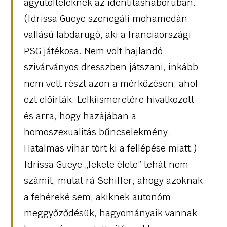
ágyútölteléknek az identitásháborúban.
(Idrissa Gueye szenegáli mohamedán
vallású labdarugó, aki a franciaországi
PSG játékosa. Nem volt hajlandó
szivárványos dresszben játszani, inkább
nem vett részt azon a mérkőzésen, ahol
ezt előírták. Lelkiismeretére hivatkozott
és arra, hogy hazájában a
homoszexualitás bűncselekmény.
Hatalmas vihar tört ki a fellépése miatt.)
Idrissa Gueye „fekete élete” tehát nem
számít, mutat rá Schiffer, ahogy azoknak
a fehéreké sem, akiknek autonóm
meggyőződésük, hagyományaik vannak