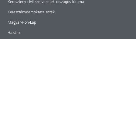
Keresztény civil szervezetek országos fóruma
Kereszténydemokrata estek
Magyar-Hon-Lap
Hazánk
RÓLUNK
ARCHIVUM
IMPRESSZUM
Magyar Kereszténydemokrata Szövetség
1141 Budapest, Bazsarózsa utca 69.
mkdszkozpont@gmail.com
Adószám: 18489224-1-42
CIB Bank: 107000024-02424903-51100005
tovább>>
Adatkezelési nyilatkozat