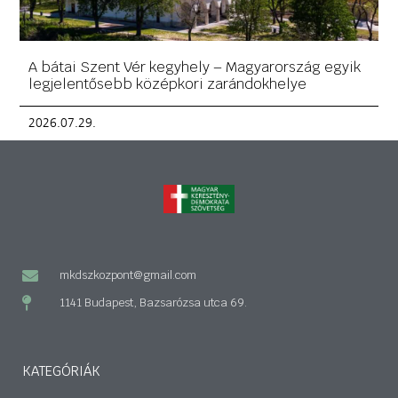
A bátai Szent Vér kegyhely – Magyarország egyik
legjelentősebb középkori zarándokhelye
2026.07.29.
mkdszkozpont@gmail.com
1141 Budapest, Bazsarózsa utca 69.
KATEGÓRIÁK