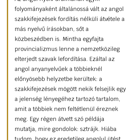
folyományaként általánossá vált az angol
szakkifejezések fordítás nélküli átvétele a
más nyelvű írásokban, sőt a
közbeszédben is. Mintha egyfajta
provincializmus lenne a nemzetközileg
elterjedt szavak lefordítása. Ezáltal az
angol anyanyelvűek a többieknél
előnyösebb helyzetbe kerültek: a
szakkifejezések mögött nekik felsejlik egy
a jelenség lényegéhez tartozó tartalom,
amit a többiek nem feltétlenül éreznek
meg. Egy régen átvett szó példája
mutatja, mire gondolok: sztrájk. Hiába
tudom, hogy ez eredetileg angolul ütést