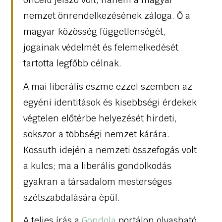
nemzet önrendelkezésének záloga. Ő a
magyar közösség függetlenségét,
jogainak védelmét és felemelkedését
tartotta legfőbb célnak.
A mai liberális eszme ezzel szemben az
egyéni identitások és kisebbségi érdekek
végtelen előtérbe helyezését hirdeti,
sokszor a többségi nemzet kárára.
Kossuth idején a nemzeti összefogás volt
a kulcs; ma a liberális gondolkodás
gyakran a társadalom mesterséges
szétszabdalására épül.
A teljes írás a
Gondola
portálon olvasható.