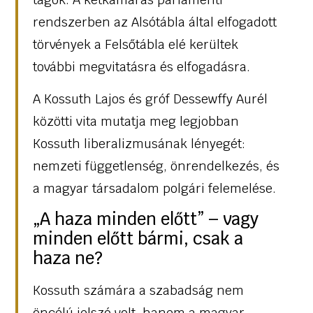
rendszerben az Alsótábla által elfogadott
törvények a Felsőtábla elé kerültek
további megvitatásra és elfogadásra.
A Kossuth Lajos és gróf Dessewffy Aurél
közötti vita mutatja meg legjobban
Kossuth liberalizmusának lényegét:
nemzeti függetlenség, önrendelkezés, és
a magyar társadalom polgári felemelése.
„A haza minden előtt” – vagy
minden előtt bármi, csak a
haza ne?
Kossuth számára a szabadság nem
öncélú jelszó volt, hanem a magyar