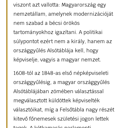
viszont azt vallotta: Magyarország egy
nemzetállam, amelynek modernizációját
nem szabad a bécsi örökös
tartományokhoz igazítani. A politikai
súlypontot ezért nem a király, hanem az
országgyűlés Alsótáblája kell, hogy
képviselje, vagyis a magyar nemzet.
1608-tól az 1848-as első népképviseleti
országgyűlésig, a magyar országgyűlés
Alsótáblájában zömében választással
megválasztott küldöttek képviselték
választóikat, míg a Felsőtábla nagy részét
kitevő főnemesek születési jogon lettek
tagok. A kétkamarás parlamenti