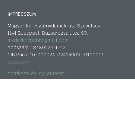
IMPRESSZUM
Magyar Kereszténydemokrata Szövetség
1141 Budapest, Bazsarózsa utca 69.
mkdszkozpont@gmail.com
Adószám: 18489224-1-42
CIB Bank: 107000024-02424903-51100005
tovább>>
Adatkezelési nyilatkozat
HÍRLEVÉL