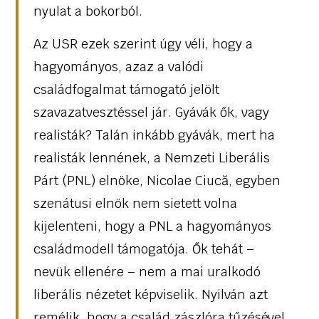
nyulat a bokorból.
Az USR ezek szerint úgy véli, hogy a
hagyományos, azaz a valódi
családfogalmat támogató jelölt
szavazatvesztéssel jár. Gyávák ők, vagy
realisták? Talán inkább gyávák, mert ha
realisták lennének, a Nemzeti Liberális
Párt (PNL) elnöke, Nicolae Ciucă, egyben
szenátusi elnök nem sietett volna
kijelenteni, hogy a PNL a hagyományos
családmodell támogatója. Ők tehát –
nevük ellenére – nem a mai uralkodó
liberális nézetet képviselik. Nyilván azt
remélik, hogy a család zászlóra tűzésével