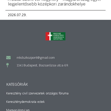
legjelentősebb középkori zarándokhelye
2026.07.29.
mkdszkozpont@gmail.com
1141 Budapest, Bazsarózsa utca 69.
KATEGÓRIÁK
Keresztény civil szervezetek országos fóruma
Kereszténydemokrata estek
Magyar-Hon-Lap