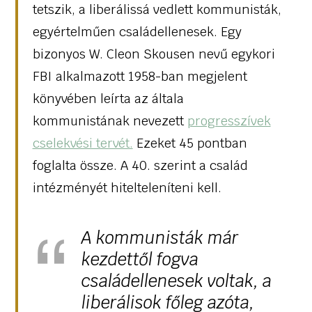
tetszik, a liberálissá vedlett kommunisták,
egyértelműen családellenesek. Egy
bizonyos W. Cleon Skousen nevű egykori
FBI alkalmazott 1958-ban megjelent
könyvében leírta az általa
kommunistának nevezett
progresszívek
cselekvési tervét.
Ezeket 45 pontban
foglalta össze. A 40. szerint a család
intézményét hitelteleníteni kell.
A kommunisták már
kezdettől fogva
családellenesek voltak, a
liberálisok főleg azóta,