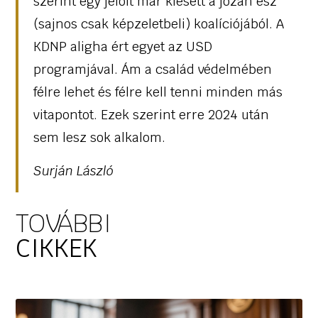
szerint egy jelölt már kiesett a józan ész
(sajnos csak képzeletbeli) koalíciójából. A
KDNP aligha ért egyet az USD
programjával. Ám a család védelmében
félre lehet és félre kell tenni minden más
vitapontot. Ezek szerint erre 2024 után
sem lesz sok alkalom.
Surján László
TOVÁBBI
CIKKEK