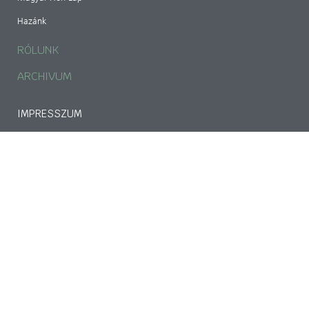
Hazánk
RÓLUNK
ARCHIVUM
IMPRESSZUM
Magyar Kereszténydemokrata Szövetség
1141 Budapest, Bazsarózsa utca 69.
mkdszkozpont@gmail.com
Adószám: 18489224-1-42
CIB Bank: 107000024-02424903-51100005
tovább>>
Adatkezelési nyilatkozat