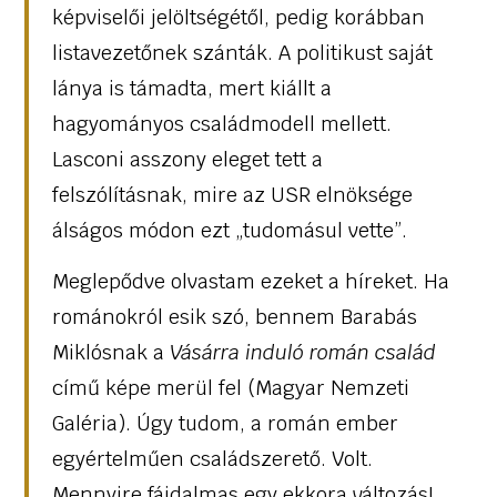
képviselői jelöltségétől, pedig korábban
listavezetőnek szánták. A politikust saját
lánya is támadta, mert kiállt a
hagyományos családmodell mellett.
Lasconi asszony eleget tett a
felszólításnak, mire az USR elnöksége
álságos módon ezt „tudomásul vette”.
Meglepődve olvastam ezeket a híreket. Ha
románokról esik szó, bennem Barabás
Miklósnak a
Vásárra induló román család
című képe merül fel (Magyar Nemzeti
Galéria). Úgy tudom, a román ember
egyértelműen családszerető. Volt.
Mennyire fájdalmas egy ekkora változás!