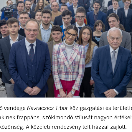
 fő vendége
Navracsics Tibor
közigazgatási és területf
 akinek frappáns, szókimondó stílusát nagyon értékel
 közönség. A közéleti rendezvény telt házzal zajlott.