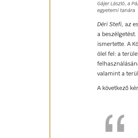
Gájer László, a 
egyetemi tanára
Déri Stefi,
az e
a beszélgetést
ismertette. A K
ölel fel: a terü
felhasználásána
valamint a terü
A következő ké