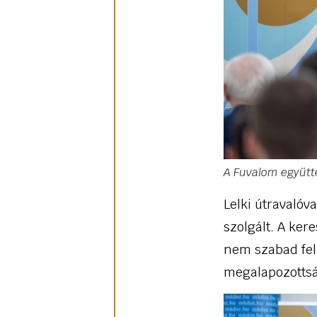
A Fuvalom együtt
Lelki útravalóva
szolgált. A ker
nem szabad fel
megalapozotts