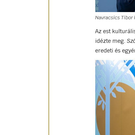
Navracsics Tibor 
Az est kulturál
idézte meg.
Sző
eredeti és egyé