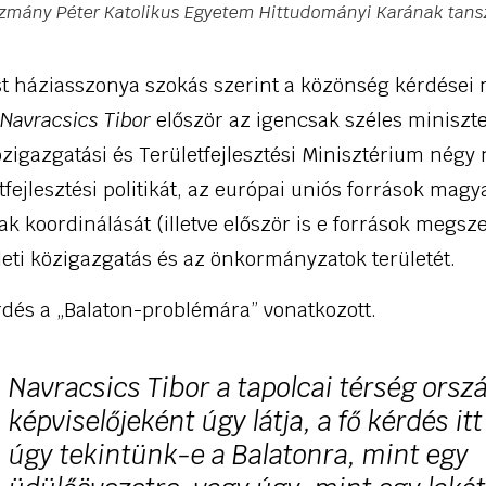
Pázmány Péter Katolikus Egyetem Hittudományi Karának tan
st háziasszonya szokás szerint a közönség kérdései
.
Navracsics Tibor
először az igencsak széles miniszter
özigazgatási és Területfejlesztési Minisztérium négy 
letfejlesztési politikát, az európai uniós források mag
k koordinálását (illetve először is e források megsze
leti közigazgatás és az önkormányzatok területét.
rdés a „Balaton-problémára” vonatkozott.
Navracsics Tibor a tapolcai térség orsz
képviselőjeként úgy látja, a fő kérdés it
úgy tekintünk-e a Balatonra, mint egy