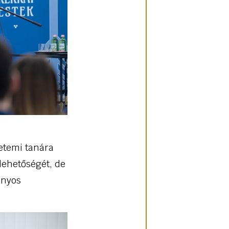
etemi tanára
lehetőségét, de
ányos