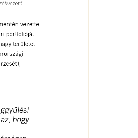
székvezető
 mentén vezette
i portfólióját
nagy területet
yarországi
rzését),
ággyűlési
t az, hogy