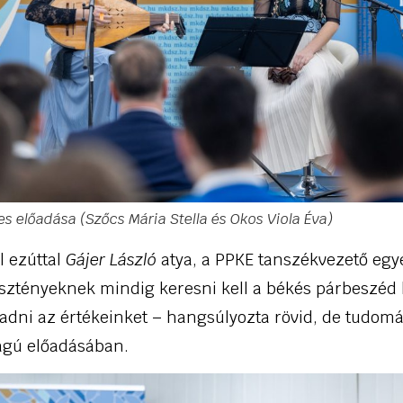
es előadása
(
Szőcs Mária Stella
és
Okos Viola Éva
)
l ezúttal
Gájer László
atya, a PPKE tanszékvezető egy
esztényeknek mindig keresni kell a békés párbeszéd 
adni az értékeinket – hangsúlyozta rövid, de tudom
ágú előadásában.