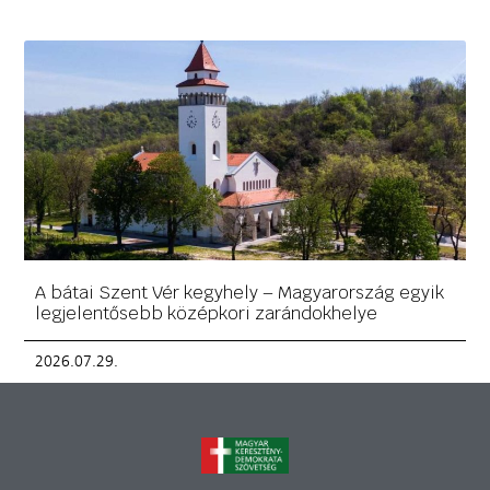
A bátai Szent Vér kegyhely – Magyarország egyik
legjelentősebb középkori zarándokhelye
2026.07.29.