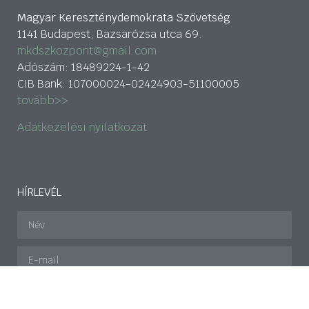
Magyar Kereszténydemokrata Szövetség
1141 Budapest, Bazsarózsa utca 69.
mkdszkozpont@gmail.com
Adószám: 18489224-1-42
CIB Bank: 107000024-02424903-51100005
tovább>>
Adatkezelési nyilatkozat
HÍRLEVÉL
Az
Adatkezelési tájékoztatót
megismertem és
elfogadom.