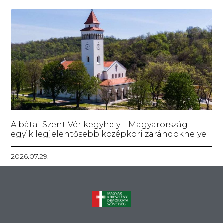
A bátai Szent Vér kegyhely – Magyarország
egyik legjelentősebb középkori zarándokhelye
2026.07.29.