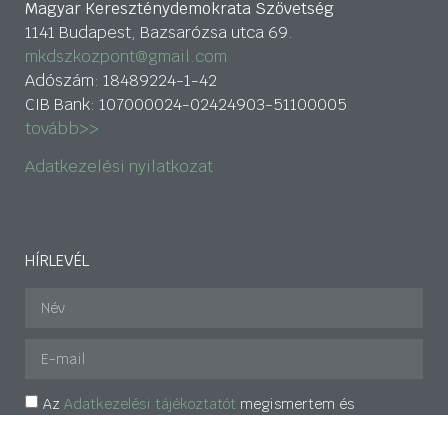
Magyar Kereszténydemokrata Szövetség
1141 Budapest, Bazsarózsa utca 69.
mkdszkozpont@gmail.com
Adószám: 18489224-1-42
CIB Bank: 107000024-02424903-51100005
tovább>>
Adatkezelési nyilatkozat
HÍRLEVÉL
Az
Adatkezelési tájékoztatót
megismertem és
elfogadom.