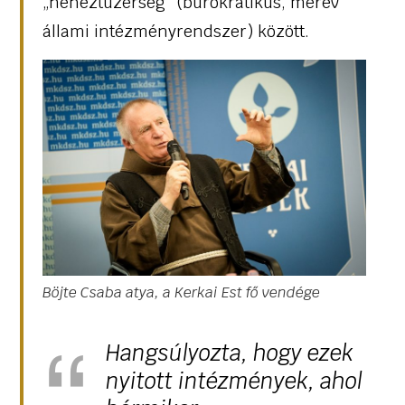
„nehéztüzérség” (bürokratikus, merev
állami intézményrendszer) között.
Böjte Csaba atya, a Kerkai Est fő vendége
Hangsúlyozta, hogy ezek
nyitott intézmények, ahol