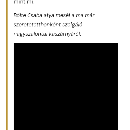
mint mi.
Böjte Csaba atya mesél a ma már
szeretetotthonként szolgáló
nagyszalontai kaszárnyáról: