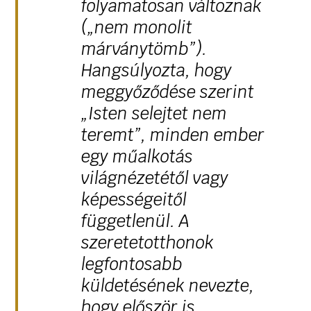
folyamatosan változnak
(„nem monolit
márványtömb”).
Hangsúlyozta, hogy
meggyőződése szerint
„Isten selejtet nem
teremt”, minden ember
egy műalkotás
világnézetétől vagy
képességeitől
függetlenül. A
szeretetotthonok
legfontosabb
küldetésének nevezte,
hogy először is