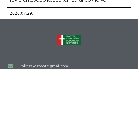
2026.07.29.
mkdszkozpont@gmail.com
1141 Budapest, Bazsarózsa utca 69.
KATEGÓRIÁK
Keresztény civil szervezetek országos fóruma
Kereszténydemokrata estek
Magyar-Hon-Lap