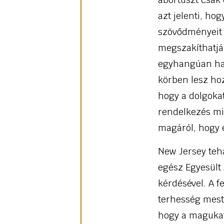
azt jelenti, hog
szövődményeit n
megszakíthatják
egyhangúan hag
körben lesz hoz
hogy a dolgoka
rendelkezés mi
magáról, hogy e
New Jersey tehá
egész Egyesült 
kérdésével. A 
terhesség mest
hogy a magukat