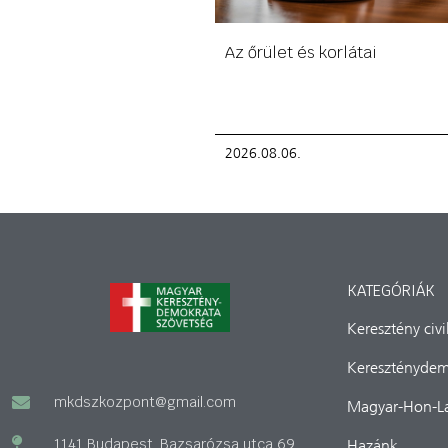
Az őrület és korlátai
2026.08.06.
KATEGÓRIÁK
Keresztény civ
Kereszténydem
mkdszkozpont@gmail.com
Magyar-Hon-L
1141 Budapest, Bazsarózsa utca 69.
Hazánk