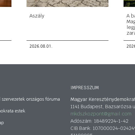
Aszály
A b
Mag
leg
zar
2026.08.01.
2026
IMPRESSZUM
Magyar Kereszténydemokra
il szervezetek országos fóruma
1141 Budapest, Bazsarózsa u
okrata estek
mkdszkozpont@gmail.com
Adószám: 18489224-1-42
ap
CIB Bank: 107000024-02424