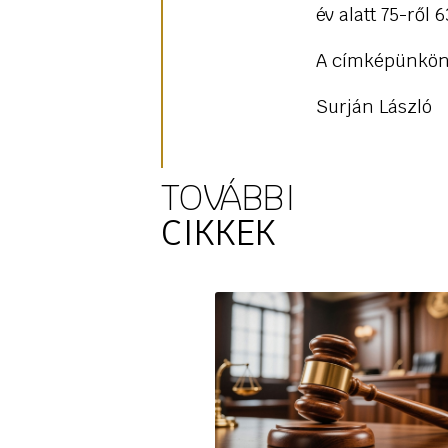
év alatt 75-ről
A címképünkön 
Surján László
TOVÁBBI
CIKKEK