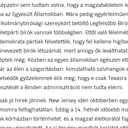
képzelni sem tudtam volna, hogy a magzatvédelem le
éma az Egyesült Államokban. Mára pedig egyértelműen
alkotmánybírósági szerepkört betöltő Legfelsőbb Bíró
 életpárti bírók vannak többségben. Ettől való félelm
 demokrata pártiak felvetették, hogy fel kellene hígíta
kinevezett bírók létszámát, mert amúgy ők leválthata
ptek még. Közben az egyes államokban egészen elt
ár az élen a szigorításban: kimutatható szívhangok es
életvédők győzelemnek élik meg, hogy e csak Texasra
esztését a Binden adminisztráció nem tudta elérni.
k jó hírek jönnek. New Jersey idén októberben egy 
ámomra felfoghatatlan. Eddig a 14. hétnél idősebb m
ak kórházban történhetet, és a magzat életkorától fü
orvos végezhetett. Az új törvény mindkét korlátot eltö