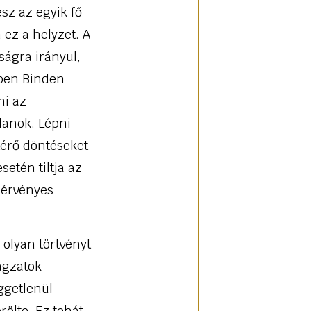
sz az egyik fő
 ez a helyzet. A
ságra irányul,
ében Binden
ni az
tlanok. Lépni
érő döntéseket
etén tiltja az
 érvényes
olyan törtvényt
agzatok
ggetlenül
rölte. Ez tehát