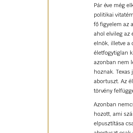
Pár éve még el
politikai vitat
fő figyelem az 
ahol elvileg az
elnök, illetve a
életfogytiglan 
azonban nem lé
hoznak. Texas j
abortuszt. Az 
törvény felfügg
Azonban nemcsa
hozott, ami sz
elpusztítása cs
abortuszt csak 