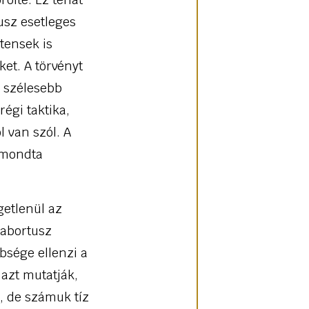
tusz esetleges
tensek is
et. A törvényt
 szélesebb
égi taktika,
 van szól. A
 mondta
getlenül az
 abortusz
bsége ellenzi a
azt mutatják,
, de számuk tíz