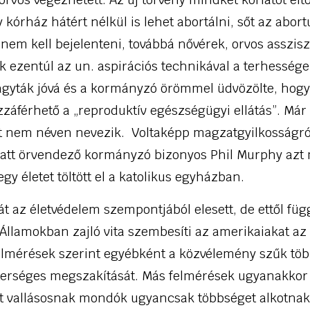
y kórház hátért nélkül is lehet abortálni, sőt az abor
em kell bejelenteni, továbbá nővérek, orvos asszisz
 ezentúl az un. aspirációs technikával a terhességek
yták jóvá és a kormányzó örömmel üdvözölte, hogy
záférhető a „reproduktív egészségügyi ellátás”. Már r
t nem néven nevezik. Voltaképp magzatgyilkosságról
att örvendező kormányzó bizonyos Phil Murphy azt
gy életet töltött el a katolikus egyházban.
t az életvédelem szempontjából elesett, de ettől füg
Államokban zajló vita szembesíti az amerikaiakat az
felmérések szerint egyébként a közvélemény szűk töb
erséges megszakítását. Más felmérések ugyanakkor 
 vallásosnak mondók ugyancsak többséget alkotnak