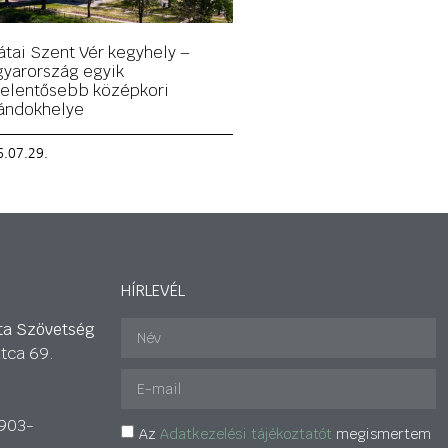
átai Szent Vér kegyhely –
yarország egyik
jelentősebb középkori
ándokhelye
.07.29.
HÍRLEVÉL
ta Szövetség
tca 69.
903-
Az
Adatkezelési tájékoztatót
megismertem