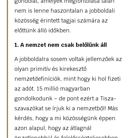
gondolat, amelyek megfontolása talán
nem is lenne haszontalan a jobboldali
közösség érintett tagjai számára az
előttünk álló időkben.
1. A nemzet nem csak belőlünk áll
A jobboldalra sosem voltak jellemzőek az
olyan primitív és kirekesztő
nemzetdefiníciók, mint hogy ki hol fizeti
az adót. 15 millió magyarban
gondolkodunk – de pont ezért a Tisza-
szavazókat se írjuk ki a nemzetből! Más
kérdés, hogy a mi közösségünk éppen
azon alapul, hogy az átlagnál
önzetlenebbül és felelősségteljesebben