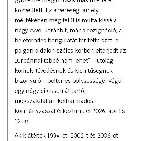
győzelme megint csak más üzenetet
közvetített. Ez a vereség, amely
mértékében még felül is múlta kissé a
négy évvel korábbit, már a rezignáció, a
beletörődés hangulatát terítette szét: a
polgári oldalon széles körben elterjedt az
„Orbánnal többé nem lehet” – utólag
komoly tévedésnek és kishitűségnek
bizonyuló – belterjes bölcsessége. Végül
egy négy cikluson át tartó,
megszakítatlan kétharmados
kormányzással érkeztünk el 2026. április
12-ig.
Akik átélték 1994-et, 2002-t és 2006-ot,