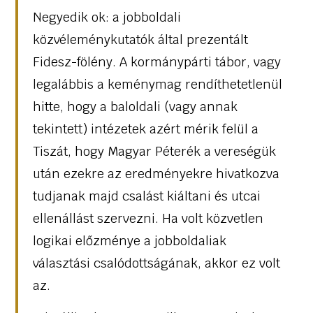
Negyedik ok: a jobboldali
közvéleménykutatók által prezentált
Fidesz-fölény. A kormánypárti tábor, vagy
legalábbis a keménymag rendíthetetlenül
hitte, hogy a baloldali (vagy annak
tekintett) intézetek azért mérik felül a
Tiszát, hogy Magyar Péterék a vereségük
után ezekre az eredményekre hivatkozva
tudjanak majd csalást kiáltani és utcai
ellenállást szervezni. Ha volt közvetlen
logikai előzménye a jobboldaliak
választási csalódottságának, akkor ez volt
az.