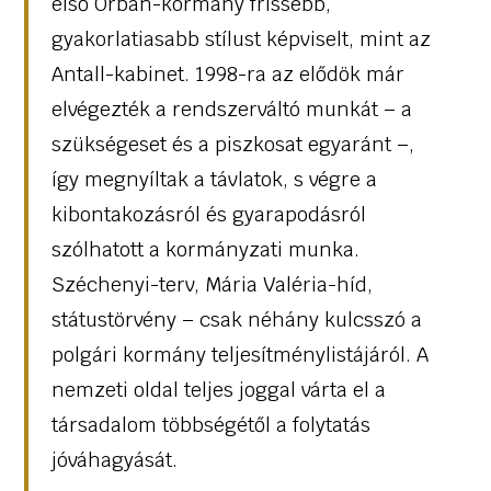
első Orbán-kormány frissebb,
gyakorlatiasabb stílust képviselt, mint az
Antall-kabinet. 1998-ra az elődök már
elvégezték a rendszerváltó munkát – a
szükségeset és a piszkosat egyaránt –,
így megnyíltak a távlatok, s végre a
kibontakozásról és gyarapodásról
szólhatott a kormányzati munka.
Széchenyi-terv, Mária Valéria-híd,
státustörvény – csak néhány kulcsszó a
polgári kormány teljesítménylistájáról. A
nemzeti oldal teljes joggal várta el a
társadalom többségétől a folytatás
jóváhagyását.