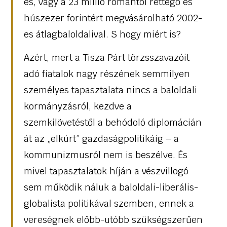
es, vagy a 23 millió romántól rettegő és
húszezer forintért megvásárolható 2002-
es átlagbaloldalival. S hogy miért is?
Azért, mert a Tisza Párt törzsszavazóit
adó fiatalok nagy részének semmilyen
személyes tapasztalata nincs a baloldali
kormányzásról, kezdve a
szemkilövetéstől a behódoló diplomácián
át az „elkúrt” gazdaságpolitikáig – a
kommunizmusról nem is beszélve. És
mivel tapasztalatok híján a vészvillogó
sem működik náluk a baloldali-liberális-
globalista politikával szemben, ennek a
vereségnek előbb-utóbb szükségszerűen