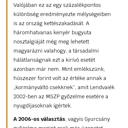
Valójában ez az egy százalékpontos
különbség eredményezte mélységeiben
is az ország kettészakadását. A
háromhatvanas kenyér bugyuta
nosztalgiáját még meg lehetett
magyarázni valahogy, a társadalmi
hálátlanságnak ezt a kirívó esetét
azonban már nem. Mint emlékszünk,
húszezer forint volt az értéke annak a
„kormányváltó csekknek”, amit Lendvaiék
2002-ben az MSZP győzelme esetére a
nyugdíjasoknak ígértek.
A 2006-os választás
, vagyis Gyurcsány