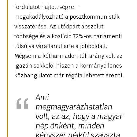
fordulatot hajtott végre –
megakadályozható a posztkommunisták
visszatérése. Az utódpárt abszolút
többsége és a koalíció 72%-os parlamenti
túlsúlya váratlanul érte a jobboldalt.
Mégsem a kétharmadon túli arány volt az
igazán sokkoló, hiszen a kormányellenes
közhangulatot már régóta lehetett érezni.
Ami
megmagyarázhatatlan
volt, az az, hogy a magyar
nép önként, minden
kényszer nélkül szavazta