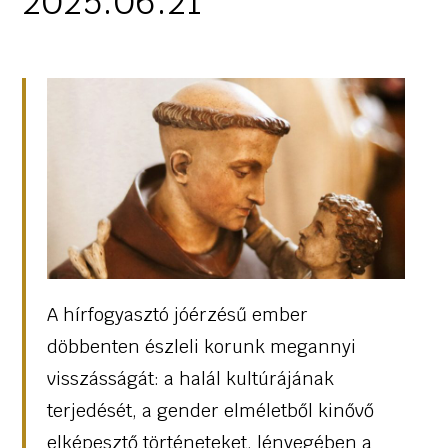
2025.06.21
A hírfogyasztó jóérzésű ember
döbbenten észleli korunk megannyi
visszásságát: a halál kultúrájának
terjedését, a gender elméletből kinővő
elképesztő történeteket, lényegében a