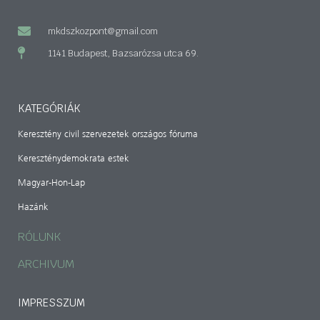
mkdszkozpont@gmail.com
1141 Budapest, Bazsarózsa utca 69.
KATEGÓRIÁK
Keresztény civil szervezetek országos fóruma
Kereszténydemokrata estek
Magyar-Hon-Lap
Hazánk
RÓLUNK
ARCHIVUM
IMPRESSZUM