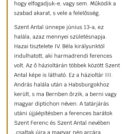
hogy elfogadjuk-e, vagy sem. Működik a
szabad akarat, s vele a felelősség.
Szent Antal ünnepe június 13-a, ez
halála, azaz mennyei születésnapja.
Hazai tisztelete IV. Béla királyunktól
indulhatott, aki harmadrendi ferences
volt. Az ő házioltárán többek között Szent
Antal képe is látható. Ez a házioltár III.
András halála után a Habsburgokhoz
került, s ma Bernben őrzik, a berni vagy
magyar diptichon néven. A tatárjárás
utáni újjáépítésben a ferences barátok
Szent Ferenc és Szent Antal nevében
„csaltak újra a magyar nép arcára