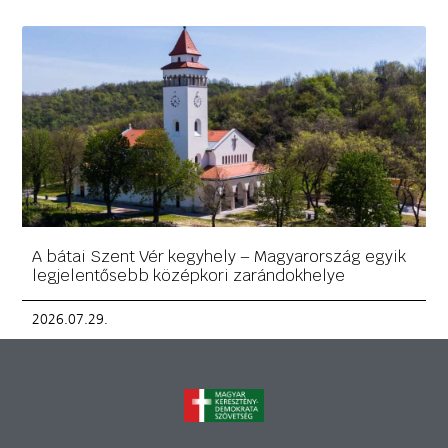
A bátai Szent Vér kegyhely – Magyarország egyik
legjelentősebb középkori zarándokhelye
2026.07.29.