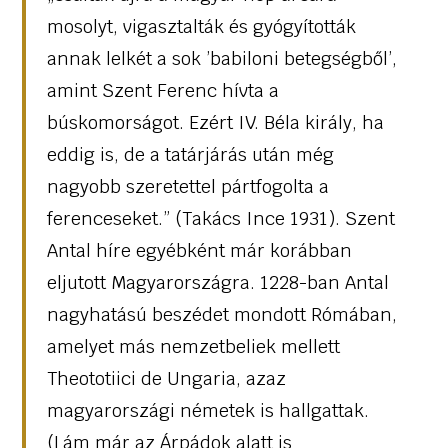
mosolyt, vigasztalták és gyógyították
annak lelkét a sok ’babiloni betegségből’,
amint Szent Ferenc hívta a
búskomorságot. Ezért IV. Béla király, ha
eddig is, de a tatárjárás után még
nagyobb szeretettel pártfogolta a
ferenceseket.” (Takács Ince 1931). Szent
Antal híre egyébként már korábban
eljutott Magyarországra. 1228-ban Antal
nagyhatású beszédet mondott Rómában,
amelyet más nemzetbeliek mellett
Theototiici de Ungaria, azaz
magyarországi németek is hallgattak.
(Lám már az Árpádok alatt is