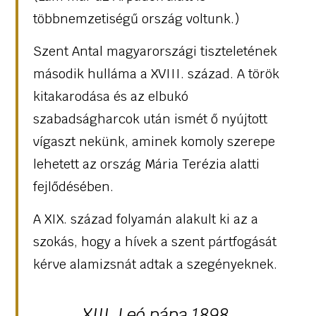
többnemzetiségű ország voltunk.)
Szent Antal magyarországi tiszteletének
második hulláma a XVIII. század. A török
kitakarodása és az elbukó
szabadságharcok után ismét ő nyújtott
vígaszt nekünk, aminek komoly szerepe
lehetett az ország Mária Terézia alatti
fejlődésében.
A XIX. század folyamán alakult ki az a
szokás, hogy a hívek a szent pártfogását
kérve alamizsnát adtak a szegényeknek.
XIII. Leó pápa 1898.