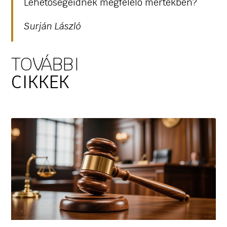
Lehetőségeidnek megfelelő mértékben?
Surján László
TOVÁBBI
CIKKEK