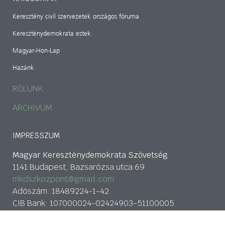
Keresztény civil szervezetek országos fóruma
Kereszténydemokrata estek
Magyar-Hon-Lap
Hazánk
RÓLUNK
ARCHIVUM
IMPRESSZUM
Magyar Kereszténydemokrata Szövetség
1141 Budapest, Bazsarózsa utca 69.
mkdszkozpont@gmail.com
Adószám: 18489224-1-42
CIB Bank: 107000024-02424903-51100005
tovább>>