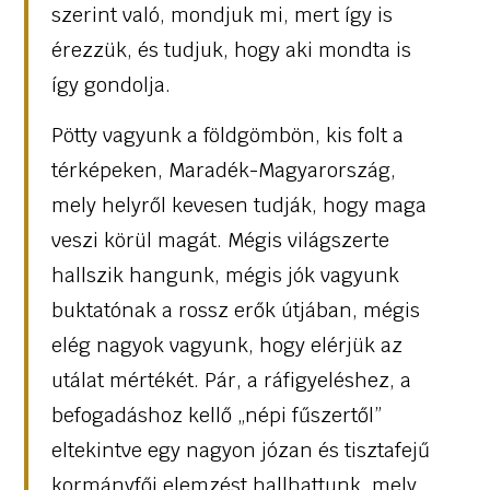
szerint való, mondjuk mi, mert így is
érezzük, és tudjuk, hogy aki mondta is
így gondolja.
Pötty vagyunk a földgömbön, kis folt a
térképeken, Maradék-Magyarország,
mely helyről kevesen tudják, hogy maga
veszi körül magát. Mégis világszerte
hallszik hangunk, mégis jók vagyunk
buktatónak a rossz erők útjában, mégis
elég nagyok vagyunk, hogy elérjük az
utálat mértékét. Pár, a ráfigyeléshez, a
befogadáshoz kellő „népi fűszertől”
eltekintve egy nagyon józan és tisztafejű
kormányfői elemzést hallhattunk, mely