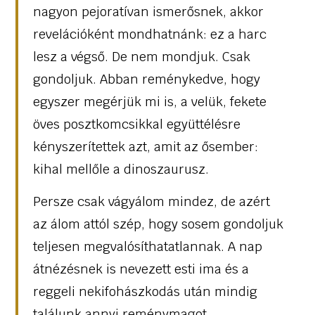
nagyon pejoratívan ismerősnek, akkor
revelációként mondhatnánk: ez a harc
lesz a végső. De nem mondjuk. Csak
gondoljuk. Abban reménykedve, hogy
egyszer megérjük mi is, a velük, fekete
öves posztkomcsikkal együttélésre
kényszerítettek azt, amit az ősember:
kihal mellőle a dinoszaurusz.
Persze csak vágyálom mindez, de azért
az álom attól szép, hogy sosem gondoljuk
teljesen megvalósíthatatlannak. A nap
átnézésnek is nevezett esti ima és a
reggeli nekifohászkodás után mindig
találunk annyi reménymagot