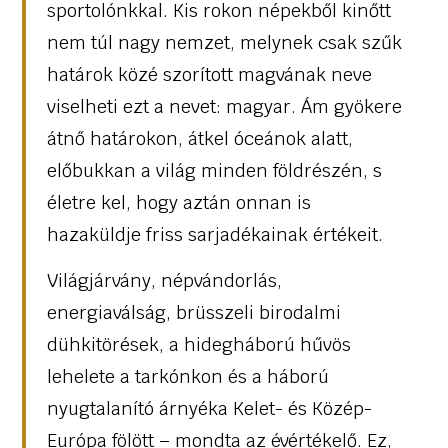
sportolónkkal. Kis rokon népekből kinőtt
nem túl nagy nemzet, melynek csak szűk
határok közé szorított magvának neve
viselheti ezt a nevet: magyar. Ám gyökere
átnő határokon, átkel óceánok alatt,
előbukkan a világ minden földrészén, s
életre kel, hogy aztán onnan is
hazaküldje friss sarjadékainak értékeit.
Világjárvány, népvándorlás,
energiaválság, brüsszeli birodalmi
dühkitörések, a hidegháború hűvös
lehelete a tarkónkon és a háború
nyugtalanító árnyéka Kelet- és Közép-
Európa fölött – mondta az évértékelő. Ez,