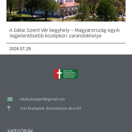
A bátai Szent Vér kegyhely – Magyarország egyik
legjelentősebb középkori zarándokhelye
2026.07.29.
mkdszkozpont@gmail.com
1141 Budapest, Bazsarózsa utca 69.
KATEGÓRIÁK