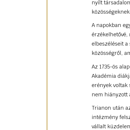
nyílt társadal
közösségeknek 
A napokban egy
érzékelhetővé, 
elbeszéléseit a 
közösségről, a
Az 1735-ös alap
Akadémia diákj
erények voltak 
nem hiányzott 
Trianon után az
intézmény fels
vállalt küzdele