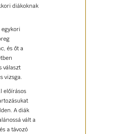
akkori diákoknak
 egykori
öreg
c, és őt a
etben
 választ
s vizsga.
l előírásos
artozásukat
lden. A diák
alánossá vált a
és a távozó