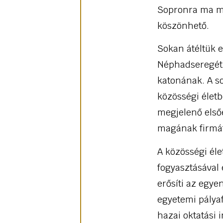
Sopronra ma 
köszönhető.
Sokan átéltük e
Néphadseregét, 
katonának. A s
közösségi életb
megjelenő első
magának firmát
A közösségi éle
fogyasztásával 
erősíti az egy
egyetemi pálya
hazai oktatási 