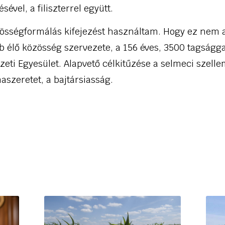
ével, a filiszterrel együtt.
össégformálás kifejezést használtam. Hogy ez nem a
b élő közösség szervezete, a 156 éves, 3500 tagságg
eti Egyesület. Alapvető célkitűzése a selmeci szelle
szeretet, a bajtársiasság.