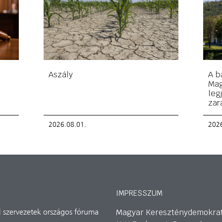
Aszály
A b
Mag
leg
zar
2026.08.01.
2026
IMPRESSZUM
Magyar Kereszténydemokra
il szervezetek országos fóruma