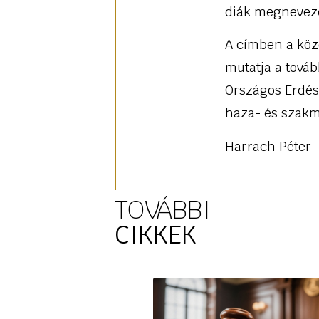
diák megnevezés
A címben a köz
mutatja a továb
Országos Erdész
haza- és szakma
Harrach Péter
TOVÁBBI
CIKKEK