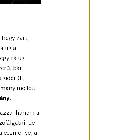
 hogy zárt,
áluk a
 egy rájuk
zerű, bár
 kiderült,
omány mellett,
mány
.
rázza, hanem a
zofálgatni, de
pa eszménye, a