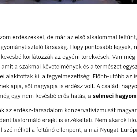
zom erdészekkel, de már az első alkalommal feltűnt,
hagyománytisztelő társaság. Hogy pontosabb legyek, n
t kevésbé korlátozzák az egyéni törekvések. Van még
, amit a szakmai követelmények és a természet egys
ei alakítottak ki: a fegyelmezettség. Előbb-utóbb az is
ek apja, sőt nagyapja is erdész volt. A családi hagy
még egy nem kevésbé erős hatás, a
selmeci hagyo
k az erdész-társadalom konzervativizmusát magya
ntitásformáló erejét is érzékelteti. Nem akarok filo
 szó nélkül a feltűnő ellenpont, a mai Nyugat-Euró