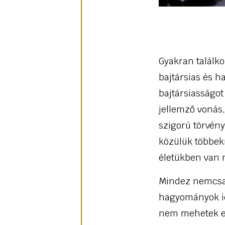
Gyakran találko
bajtársias és 
bajtársiasságo
jellemző vonás
szigorú törvény
közülük többekn
életükben van 
Mindez nemcsa
hagyományok ide
nem mehetek el