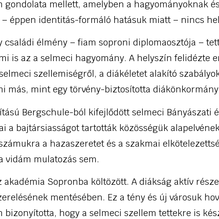
om gondolata mellett, amelyben a hagyományoknak és
– éppen identitás-formáló hatásuk miatt – nincs he
 családi élmény – fiam soproni diplomaosztója – te
mi is az a selmeci hagyomány. A helyszín felidézte 
selmeci szellemiségről, a diákéletet alakító szabályok
mi más, mint egy törvény-biztosította diákönkormány
ítású Bergschule-ból kifejlődött selmeci Bányászati é
ai a bajtársiasságot tartották közösségük alapelvén
számukra a hazaszeretet és a szakmai elkötelezettsé
a vidám mulatozás sem.
 akadémia Sopronba költözött. A diákság aktív része
zerelésének mentésében. Ez a tény és új városuk hov
m bizonyította, hogy a selmeci szellem tettekre is kés