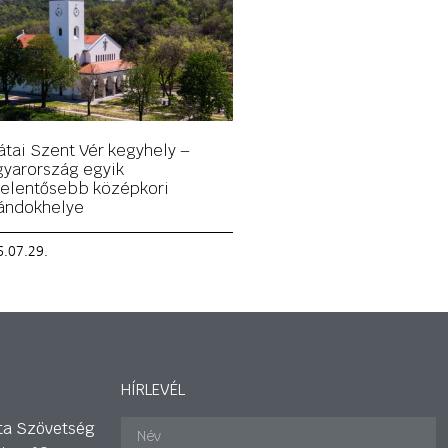
átai Szent Vér kegyhely –
yarország egyik
jelentősebb középkori
ándokhelye
.07.29.
HÍRLEVÉL
ta Szövetség