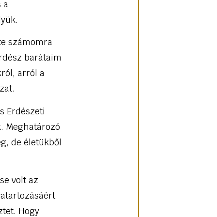
 a
lyük.
tte számomra
erdész barátaim
ról, arról a
zat.
s Erdészeti
ek. Meghatározó
g, de életükből
se volt az
atartozásáért
ztet. Hogy