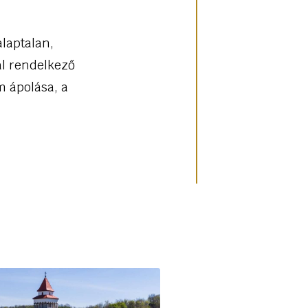
laptalan,
al rendelkező
m ápolása, a