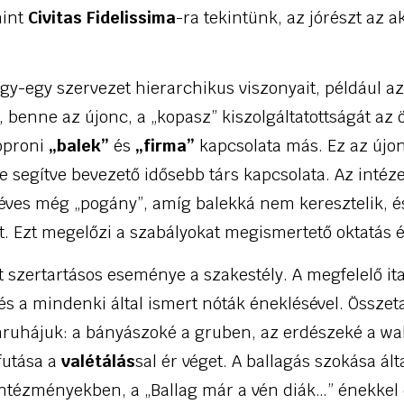
mint
Civitas Fidelissima
-ra tekintünk, az jórészt az 
gy-egy szervezet hierarchikus viszonyait, például az
benne az újonc, a „kopasz” kiszolgáltatottságát az 
oproni
„balek”
és
„firma”
kapcsolata más. Ez az újon
e segítve bevezető idősebb társ kapcsolata. Az intéz
éves még „pogány”, amíg balekká nem keresztelik, és
. Ezt megelőzi a szabályokat megismertető oktatás é
t szertartásos eseménye a szakestély. A megfelelő ita
és a mindenki által ismert nóták éneklésével. Összet
enruhájuk: a bányászoké a gruben, az erdészeké a wa
futása a
valétálás
sal ér véget. A ballagás szokása ált
intézményekben, a „Ballag már a vén diák…” énekkel 