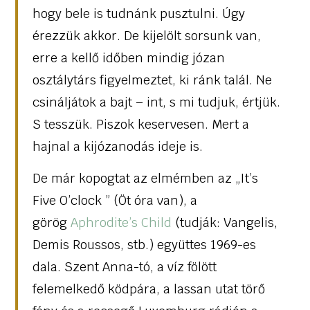
hogy bele is tudnánk pusztulni. Úgy
érezzük akkor. De kijelölt sorsunk van,
erre a kellő időben mindig józan
osztálytárs figyelmeztet, ki ránk talál. Ne
csináljátok a bajt – int, s mi tudjuk, értjük.
S tesszük. Piszok keservesen. Mert a
hajnal a kijózanodás ideje is.
De már kopogtat az elmémben az „It’s
Five O’clock ” (Öt óra van), a
görög
Aphrodite’s Child
(tudják: Vangelis,
Demis Roussos, stb.) együttes 1969-es
dala. Szent Anna-tó, a víz fölött
felemelkedő ködpára, a lassan utat törő