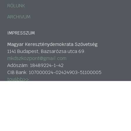
RÓLUNK
ARCHIVUM
IMPRESSZUM
Magyar Kereszténydemokrata Szövetség
1141 Budapest, Bazsarózsa utca 69.
mkdszkozpont@gmail.com
Adószám: 18489224-1-42
CIB Bank: 107000024-02424903-51100005
tovább>>
Adatkezelési nyilatkozat
HÍRLEVÉL