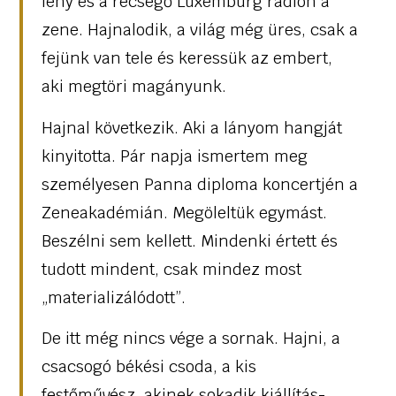
fény és a recsegő Luxemburg rádión a
zene. Hajnalodik, a világ még üres, csak a
fejünk van tele és keressük az embert,
aki megtöri magányunk.
Hajnal következik. Aki a lányom hangját
kinyitotta. Pár napja ismertem meg
személyesen Panna diploma koncertjén a
Zeneakadémián. Megöleltük egymást.
Beszélni sem kellett. Mindenki értett és
tudott mindent, csak mindez most
„materializálódott”.
De itt még nincs vége a sornak. Hajni, a
csacsogó békési csoda, a kis
festőművész, akinek sokadik kiállítás-