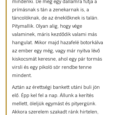
mindenki. De még egy dallamra futja a
prímásnak s tán a zenekarnak is, a
táncolóknak, de az éneklőknek is talán.
Pitymallik. Olyan alig, hogy vége
valaminek, máris kezdődik valami más
hangulat. Mikor majd hazafelé botorkálva
az ember egy még, vagy már nyitva lévő
kiskocsmát keresne, ahol egy pár tormás
virsli és egy pikoló sör rendbe tenne
mindent.
Aztán az érettségi bankett utáni buli jön
elő. Épp kel fel a nap. Állunk a kerítés
mellett, öleljük egymást és pityergünk.
Akkora szerelem szakadt ránk hirtelen,