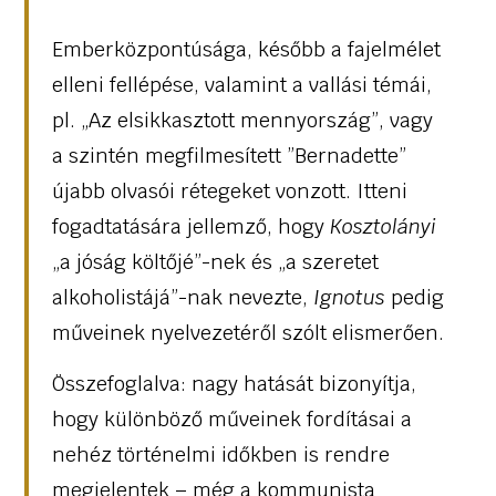
Emberközpontúsága, később a fajelmélet
elleni fellépése, valamint a vallási témái,
pl. „Az elsikkasztott mennyország”, vagy
a szintén megfilmesített ”Bernadette”
újabb olvasói rétegeket vonzott. Itteni
fogadtatására jellemző, hogy
Kosztolányi
„a jóság költőjé”-nek és „a szeretet
alkoholistájá”-nak nevezte,
Ignotus
pedig
műveinek nyelvezetéről szólt elismerően.
Összefoglalva: nagy hatását bizonyítja,
hogy különböző műveinek fordításai a
nehéz történelmi időkben is rendre
megjelentek – még a kommunista