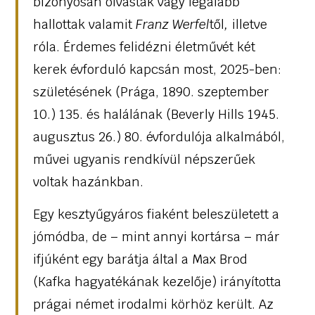
bizonyosan olvastak vagy legalább
hallottak valamit
Franz Werfel
től
,
illetve
róla. Érdemes felidézni életművét két
kerek évforduló kapcsán most, 2025-ben:
születésének (Prága, 1890. szeptember
10.) 135. és halálának (Beverly Hills 1945.
augusztus 26.) 80. évfordulója alkalmából,
művei ugyanis rendkívül népszerűek
voltak hazánkban.
Egy kesztyűgyáros fiaként beleszületett a
jómódba, de – mint annyi kortársa – már
ifjúként egy barátja által a Max Brod
(Kafka hagyatékának kezelője) irányította
prágai német irodalmi körhöz került. Az