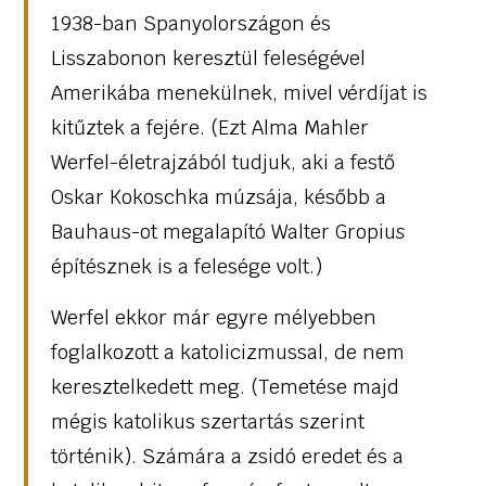
1938-ban Spanyolországon és
Lisszabonon keresztül feleségével
Amerikába menekülnek, mivel vérdíjat is
kitűztek a fejére. (Ezt Alma Mahler
Werfel-életrajzából tudjuk, aki a festő
Oskar Kokoschka
múzsája, később a
Bauhaus-ot megalapító Walter Gropiu
s
építésznek is a felesége volt.)
Werfel ekkor már egyre mélyebben
foglalkozott a katolicizmussal, de nem
keresztelkedett meg. (Temetése majd
mégis katolikus szertartás szerint
történik). Számára a zsidó eredet és a