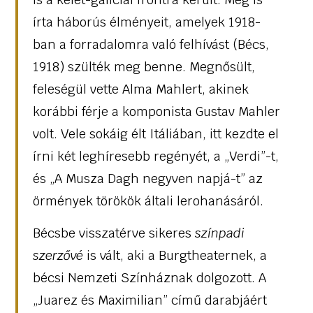
írta háborús élményeit, amelyek 1918-
ban a forradalomra való felhívást (Bécs,
1918) szülték meg benne. Megnősült,
feleségül vette Alma Mahlert, akinek
korábbi férje a komponista Gustav Mahler
volt. Vele sokáig élt Itáliában, itt kezdte el
írni két leghíresebb regényét, a „Verdi”-t,
és „A Musza Dagh negyven napjá-t” az
örmények törökök általi lerohanásáról.
Bécsbe visszatérve sikeres
színpadi
szerzővé
is vált, aki a Burgtheaternek, a
bécsi Nemzeti Színháznak dolgozott. A
„Juarez és Maximilian” című darabjáért