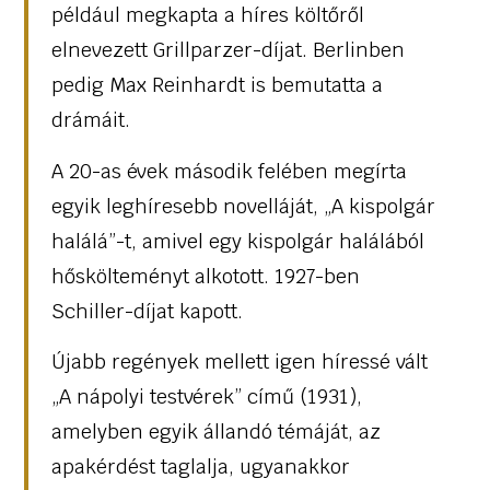
például megkapta a híres költőről
elnevezett Grillparzer-díjat. Berlinben
pedig Max Reinhardt is bemutatta a
drámáit.
A 20-as évek második felében megírta
egyik leghíresebb novelláját, „A kispolgár
halálá”-t, amivel egy kispolgár halálából
hőskölteményt alkotott. 1927-ben
Schiller-díjat kapott.
Újabb regények mellett igen híressé vált
„A nápolyi testvérek” című (1931),
amelyben egyik állandó témáját, az
apakérdést taglalja, ugyanakkor