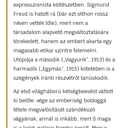
expresszionista költészetben. Sigmund
Freud is hatott rá (bár ezt otthon rossz
néven vették tőle), mert nem a
társadalom alapvető megváltoztatására
törekedett, hanem az embert akarta egy
magasabb etikai szintre felemelni.
Utópiája a második („Vagyunk”, 1913) és a
harmadik („Egymás”, 1915) kötetében is a
szegények iránti részvétről tanúskodik.
Az első világháború kétségbeesést váltott
ki belőle: vége az emberiség boldoggá
tétele megvalósítását szándékozó
vágyának, annál is inkább, mert ő maga
is a kelet-galíciai frontra került. Meg is