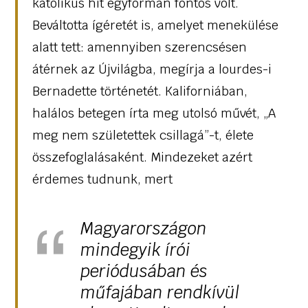
katolikus hit egyformán fontos volt.
Beváltotta ígéretét is, amelyet menekülése
alatt tett: amennyiben szerencsésen
átérnek az Újvilágba, megírja a lourdes-i
Bernadette történetét. Kaliforniában,
halálos betegen írta meg utolsó művét, „A
meg nem születettek csillagá”-t, élete
összefoglalásaként. Mindezeket azért
érdemes tudnunk, mert
Magyarországon
mindegyik írói
periódusában és
műfajában rendkívül