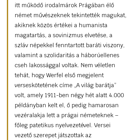
itt működő irodalmárok Prágában élő
német művészeknek tekintették magukat,
akiknek közös értékei a humanista
magatartás, a sovinizmus elvetése, a
szláv népekkel fenntartott baráti viszony,
valamint a szolidaritás a háborúellenes
cseh lakossággal voltak. Nem véletlen
tehát, hogy Werfel első megjelent
verses
kötetének címe „A világ barátja”
volt, amely 1911-ben négy hét alatt 4.000
példányban kelt el, ő pedig hamarosan
vezéralakja lett a prágai németeknek –
főleg patetikus nyelvezetével. Versei
vezető szerepet játszottak az