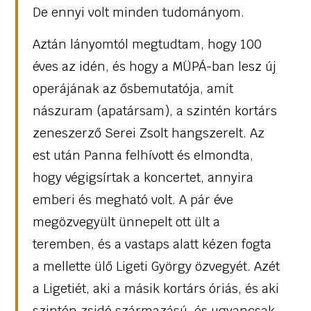
De ennyi volt minden tudományom.
Aztán lányomtól megtudtam, hogy 100
éves az idén, és hogy a MÜPÁ-ban lesz új
operájának az ősbemutatója, amit
nászuram (apatársam), a szintén kortárs
zeneszerző Serei Zsolt hangszerelt. Az
est után Panna felhívott és elmondta,
hogy végigsírtak a koncertet, annyira
emberi és megható volt. A pár éve
megözvegyült ünnepelt ott ült a
teremben, és a vastaps alatt kézen fogta
a mellette ülő Ligeti György özvegyét. Azét
a Ligetiét, aki a másik kortárs óriás, és aki
szintén zsidó származású, és ugyancsak