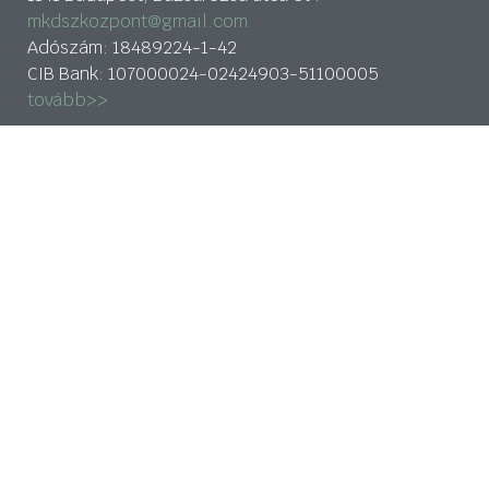
mkdszkozpont@gmail.com
Adószám: 18489224-1-42
CIB Bank: 107000024-02424903-51100005
tovább>>
Adatkezelési nyilatkozat
HÍRLEVÉL
Az
Adatkezelési tájékoztatót
megismertem és
elfogadom.
FELIRATKOZOM