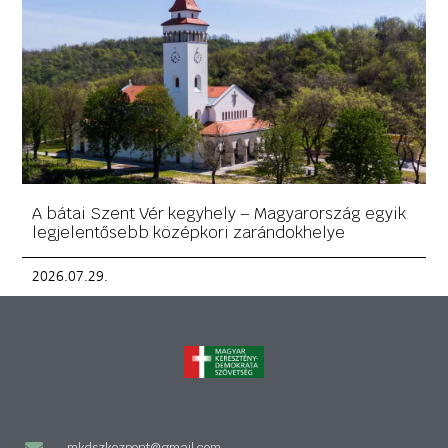
A bátai Szent Vér kegyhely – Magyarország egyik
legjelentősebb középkori zarándokhelye
2026.07.29.
mkdszkozpont@gmail.com