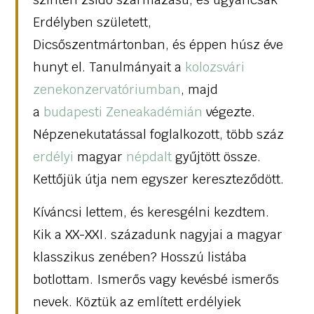
Erdélyben született,
Dicsőszentmártonban, és éppen húsz éve
hunyt el. Tanulmányait a
kolozsvári
zenekonzervatóriumban
, majd
a
budapesti Zeneakadémián
végezte.
Népzenekutatással foglalkozott, több száz
erdélyi
magyar
népdalt
gyűjtött össze.
Kettőjük útja nem egyszer kereszteződött.
Kíváncsi lettem, és keresgélni kezdtem.
Kik a XX-XXI. századunk nagyjai a magyar
klasszikus zenében? Hosszú listába
botlottam. Ismerős vagy kevésbé ismerős
nevek. Köztük az említett erdélyiek