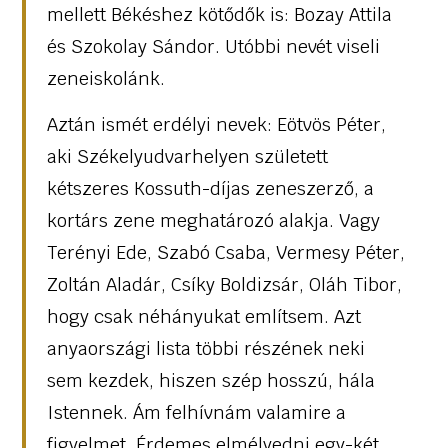
mellett Békéshez kötődők is: Bozay Attila
és Szokolay Sándor. Utóbbi nevét viseli
zeneiskolánk.
Aztán ismét erdélyi nevek: Eötvös Péter,
aki Székelyudvarhelyen született
kétszeres Kossuth-díjas zeneszerző, a
kortárs zene meghatározó alakja. Vagy
Terényi Ede, Szabó Csaba, Vermesy Péter,
Zoltán Aladár, Csíky Boldizsár, Oláh Tibor,
hogy csak néhányukat említsem. Azt
anyaországi lista többi részének neki
sem kezdek, hiszen szép hosszú, hála
Istennek. Ám felhívnám valamire a
figyelmet. Érdemes elmélyedni egy-két