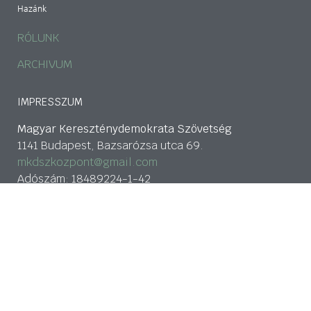
Hazánk
RÓLUNK
ARCHIVUM
IMPRESSZUM
Magyar Kereszténydemokrata Szövetség
1141 Budapest, Bazsarózsa utca 69.
mkdszkozpont@gmail.com
Adószám: 18489224-1-42
CIB Bank: 107000024-02424903-51100005
tovább>>
Adatkezelési nyilatkozat
HÍRLEVÉL