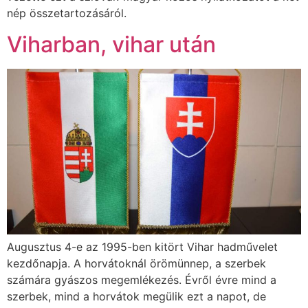
nép összetartozásáról.
Viharban, vihar után
Augusztus 4-e az 1995-ben kitört Vihar hadművelet
kezdőnapja. A horvátoknál örömünnep, a szerbek
számára gyászos megemlékezés. Évről évre mind a
szerbek, mind a horvátok megülik ezt a napot, de