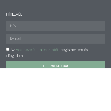
HÍRLEVÉL
Az
Adatkezelési tájékoztatót
megismertem és
elfogadom.
FELIRATKOZOM
© Minden jog fenntartva 2022
A honlap megvalósítását és üzemeltetését a Barankovics
alapítvány támogatja.