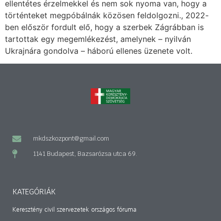
ellentétes érzelmekkel és nem sok nyoma van, hogy a
történteket megpóbálnák közösen feldolgozni., 2022-
ben először fordult elő, hogy a szerbek Zágrábban is
tartottak egy megemlékezést, amelynek – nyilván
Ukrajnára gondolva – háború ellenes üzenete volt.
mkdszkozpont@gmail.com
1141 Budapest, Bazsarózsa utca 69.
KATEGÓRIÁK
Keresztény civil szervezetek országos fóruma