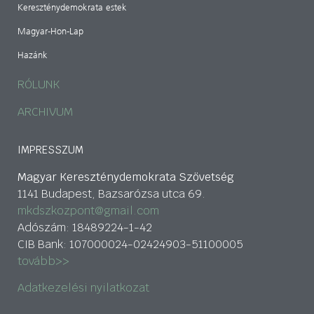
Kereszténydemokrata estek
Magyar-Hon-Lap
Hazánk
RÓLUNK
ARCHIVUM
IMPRESSZUM
Magyar Kereszténydemokrata Szövetség
1141 Budapest, Bazsarózsa utca 69.
mkdszkozpont@gmail.com
Adószám: 18489224-1-42
CIB Bank: 107000024-02424903-51100005
tovább>>
Adatkezelési nyilatkozat