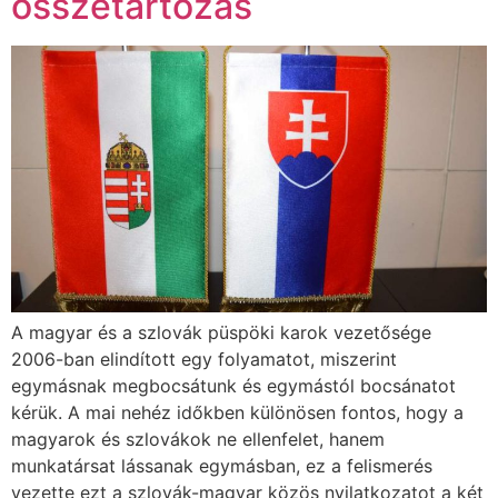
összetartozás
A magyar és a szlovák püspöki karok vezetősége
2006-ban elindított egy folyamatot, miszerint
egymásnak megbocsátunk és egymástól bocsánatot
kérük. A mai nehéz időkben különösen fontos, hogy a
magyarok és szlovákok ne ellenfelet, hanem
munkatársat lássanak egymásban, ez a felismerés
vezette ezt a szlovák-magyar közös nyilatkozatot a két