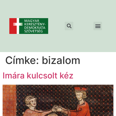
Címke:
bizalom
Imára kulcsolt kéz