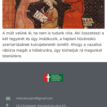
A múlt velünk él, ha nem is tudunk róla. Aki összeteszi a
két tegyerét és úgy imádkozik, a hajdani hűvéreskü
szertartásánek kulcsjelenetét ismétli. Ahogy a vazallus
rábízta magát a hűbérurára, úgy bízhatjuk rá magunkat
Istenünkre.
mkdszkozpont@gmail.com
1141 Budapest, Bazsarózsa utca 69.