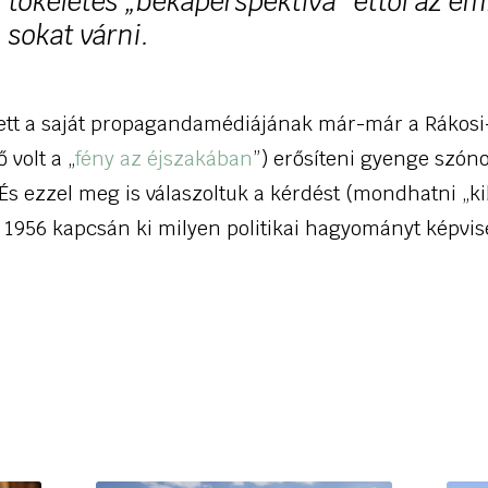
tökéletes „békaperspektíva” ettől az em
sokat várni.
ett a saját propagandamédiájának már-már a Rákosi-
 volt a „
fény az éjszakában
”) erősíteni gyenge szón
 És ezzel meg is válaszoltuk a kérdést (mondhatni „ki
 1956 kapcsán ki milyen politikai hagyományt képvis