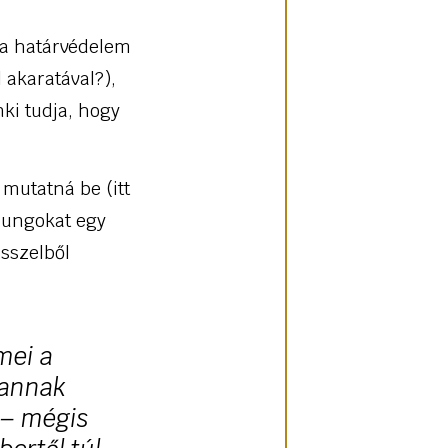
 a határvédelem
 akaratával?),
ki tudja, hogy
 mutatná be (itt
zungokat egy
üsszelből
mei a
vannak
 – mégis