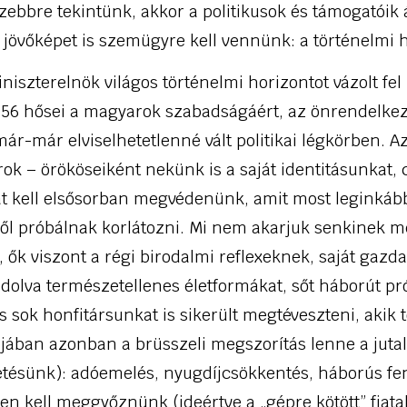
zebbre tekintünk, akkor a politikusok és támogatóik á
s jövőképet is szemügyre kell vennünk: a történelmi 
niszterelnök világos történelmi horizontot vázolt fel 
56 hősei a magyarok szabadságáért, az önrendelkez
ár-már elviselhetetlenné vált politikai légkörben. Az
k – örököseiként nekünk is a saját identitásunkat, 
 kell elsősorban megvédenünk, amit most leginkább
elől próbálnak korlátozni. Mi nem akarjuk senkinek
 ők viszont a régi birodalmi reflexeknek, saját gazd
dolva természetellenes életformákat, sőt háborút p
os sok honfitársunkat is sikerült megtéveszteni, akik t
lójában azonban a brüsszeli megszorítás lenne a jut
tésünk): adóemelés, nyugdíjcsökkentés, háborús fe
n kell meggyőznünk (ideértve a „gépre kötött” fiatalo