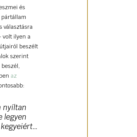
 eszmei és
a pártállam
 választásra
volt ilyen a
tjairól beszélt
lok szerint
 beszél,
ppen
az
fontosabb:
 nyíltan
e legyen
l kegyeiért…