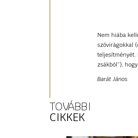
Nem hiába kell
szóvirágokkal (ő
teljesítményét.
zsákból”), hogy
Barát János
TOVÁBBI
CIKKEK