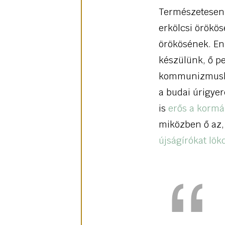
Természetesen a
erkölcsi örökös
örökösének. En
készülünk, ő pe
kommunizmusban 
a budai úrigyer
is
erős a kormá
miközben ő az,
újságírókat lök