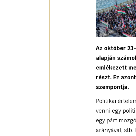
Az október 23-
alapján számol
emlékezett meg
részt. Ez azon
szempontja.
Politikai érte
venni egy poli
egy párt mozgós
arányával, stb.