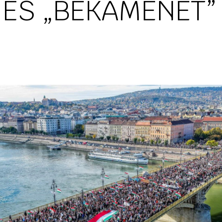
ÉS „BÉKAMENET”