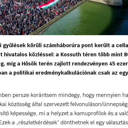
i gyűlések körüli számháborúra pont került a cell
t hivatalos közléssel: a Kossuth téren több mint 8
, míg a Hősök terén zajlott rendezvényen 45 ezer
ban a politikai eredménykalkulációnak csak az egy
lemben persze korántsem mindegy, hogy mennyien ha
tikai közösség által szervezett felvonuláson/ünneps
ító képessége, mi a helyzet a kamuprofilok és a val
 Ezek a „részletkérdések” dönthetnek el egy választá