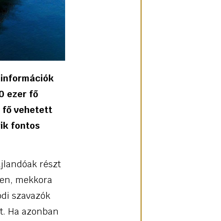
ainformációk
0 ezer fő
 fő vehetett
ik fontos
jlandóak részt
égen, mekkora
ódi szavazók
st. Ha azonban