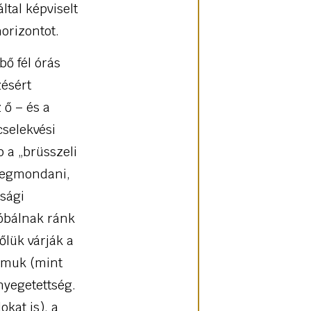
ltal képviselt
horizontot.
bő fél órás
ésért
 ő – és a
cselekvési
 a „brüsszeli
 megmondani,
asági
róbálnak ránk
őlük várják a
almuk (mint
nyegetettség.
kat is), a