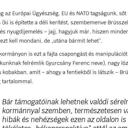
g az Európai Ügyészség, EU és NATO tagságunk, sőt
 (ki is építette a déli kerítést, szembemenve Brüsszel
és nyugdíjemelés – jajj, hagyjuk már, hiszen minden
 ezt kell mondani, de „utána bármit lehet”.
kormányon is ezt a fajta csapongást és manipulációt
okunknak felrémlik Gyurcsány Ferenc neve), nagy ló
 kobakban, amit – ahogy a fentiekből is látszik – Br
 tartalommal.
Bár támogatóinak lehetnek valódi sérel
kormánnyal szemben, természetesen 
hibák és nehézségek ezen az oldalon is