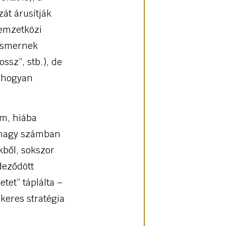
át árusítják
nemzetközi
 ismernek
ossz”, stb.), de
, hogyan
m, hiába
s nagy számban
kből, sokszor
deződött
tet” táplálta –
keres stratégia