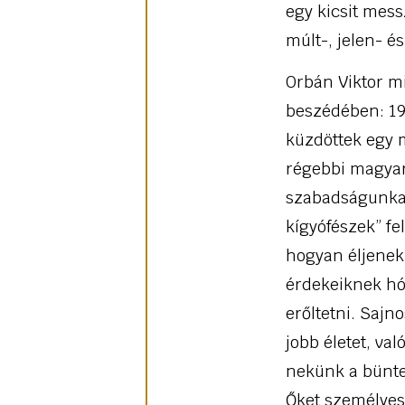
egy kicsit mess
múlt-, jelen- é
Orbán Viktor mi
beszédében: 19
küzdöttek egy m
régebbi magyaro
szabadságunkat
kígyófészek” f
hogyan éljenek,
érdekeiknek hó
erőltetni. Sajn
jobb életet, va
nekünk a bünte
Őket személyese