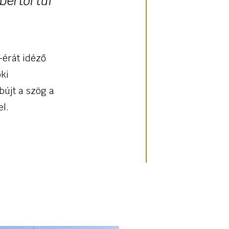
bertől túl
érát idéző
oki
bújt a szög a
el.