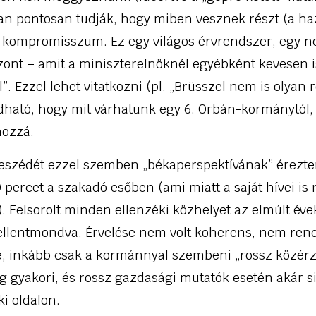
an pontosan tudják, hogy miben vesznek részt (a haz
cs kompromisszum. Ez egy világos érvrendszer, egy 
zont – amit a miniszterelnöknél egyébként kevesen
”. Ezzel lehet vitatkozni (pl. „Brüsszel nem is olyan r
dható, hogy mit várhatunk egy 6. Orbán-kormánytól
hozzá.
eszédét ezzel szemben „békaperspektívának” érezte
0 percet a szakadó esőben (ami miatt a saját hívei i
). Felsorolt minden ellenzéki közhelyet az elmúlt éve
llentmondva. Érvelése nem volt koherens, nem ren
é, inkább csak a kormánnyal szembeni „rossz közérze
 gyakori, és rossz gazdasági mutatók esetén akár si
ki oldalon.