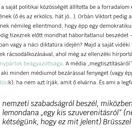
 saját politikai közösségét állította be a forradalom
ének (ő és az erkölcs, hát jó…), Orbán Viktort pedig 
nek némileg ellentmond, hogy épp egy demokratikus
dig tízezrek előtt mondhat háborítatlanul beszédet – 
vagy a náci diktatúra idején? Majd a saját vidéki ú
ek rácsodálkozásával, ahol még az ellenzéki hírportá
nypártok beágyazottsága
. A média „megtisztításáról”
 aki minden médiumot bezárással fenyeget (vagy é
dösi
k), ha nem azt írják, amit ő elvárna. És ami a leg
nemzeti szabadságról beszél, miközben
lemondana „egy kis szuverenitásról” (n
kétségünk, hogy ez mit jelent) Brüssze