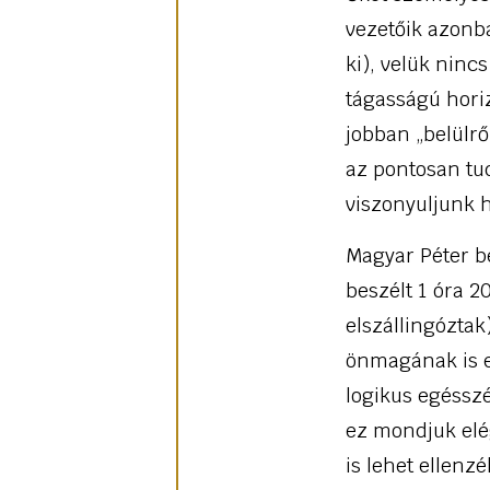
vezetőik azonb
ki), velük nin
tágasságú hori
jobban „belülről
az pontosan tu
viszonyuljunk 
Magyar Péter b
beszélt 1 óra 2
elszállingóztak
önmagának is e
logikus egéssz
ez mondjuk elég
is lehet ellenzé