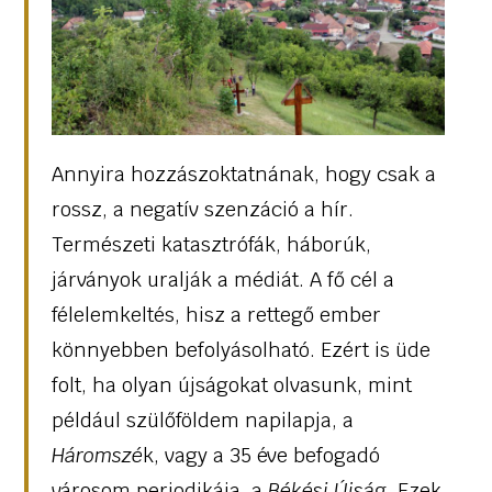
Annyira hozzászoktatnának, hogy csak a
rossz, a negatív szenzáció a hír.
Természeti katasztrófák, háborúk,
járványok uralják a médiát. A fő cél a
félelemkeltés, hisz a rettegő ember
könnyebben befolyásolható. Ezért is üde
folt, ha olyan újságokat olvasunk, mint
például szülőföldem napilapja, a
Háromszé
k, vagy a 35 éve befogadó
városom periodikája, a
Békési Újság
. Ezek