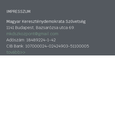
IMPRESSZUM
Magyar Kereszténydemokrata Szövetség
1141 Budapest, Bazsarózsa utca 69.
mkdszkozpont@gmail.com
Adószám: 18489224-1-42
CIB Bank: 107000024-02424903-51100005
tovább>>
Adatkezelési nyilatkozat
HÍRLEVÉL