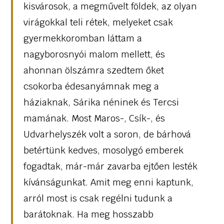
kisvárosok, a megművelt földek, az olyan
virágokkal teli rétek, melyeket csak
gyermekkoromban láttam a
nagyborosnyói malom mellett, és
ahonnan ölszámra szedtem őket
csokorba édesanyámnak meg a
háziaknak, Sárika néninek és Tercsi
mamának. Most Maros-, Csík-, és
Udvarhelyszék volt a soron, de bárhová
betértünk kedves, mosolygó emberek
fogadtak, már-már zavarba ejtően lesték
kívánságunkat. Amit meg enni kaptunk,
arról most is csak regélni tudunk a
barátoknak. Ha meg hosszabb