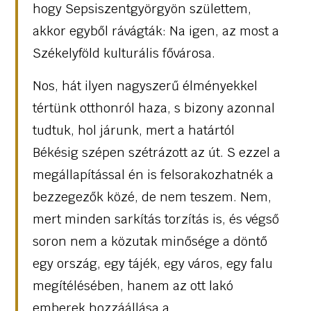
hogy Sepsiszentgyörgyön születtem,
akkor egyből rávágták: Na igen, az most a
Székelyföld kulturális fővárosa.
Nos, hát ilyen nagyszerű élményekkel
tértünk otthonról haza, s bizony azonnal
tudtuk, hol járunk, mert a határtól
Békésig szépen szétrázott az út. S ezzel a
megállapítással én is felsorakozhatnék a
bezzegezők közé, de nem teszem. Nem,
mert minden sarkítás torzítás is, és végső
soron nem a közutak minősége a döntő
egy ország, egy tájék, egy város, egy falu
megítélésében, hanem az ott lakó
emberek hozzáállása a