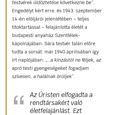
testvérek üldöztetése következne be
”.
Engedélyt kért erre, és 1943. szeptember
14-én elöljárói jelenlétében – teljes
titoktartással – felajánlotta életét a
budapesti anyaház Szentlélek-
kápolnájában. Sára testvér talán előre
tudta a sorsát: már 1940 áprilisában így
írt naplójában: „…
a kínzástól ne féljek, az
apró testi gyengeségeket fogadjam
szívesen, a halálnak örüljek
”.
Az Úristen elfogadta a
rendtársakért való
életfelajánlást. Ezt