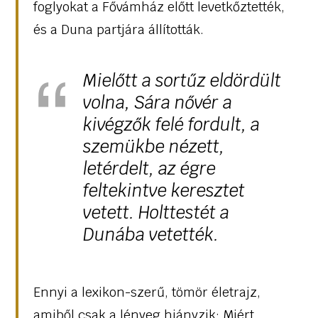
foglyokat a Fővámház előtt levetkőztették,
és a Duna partjára állították.
Mielőtt a sortűz eldördült
volna, Sára nővér a
kivégzők felé fordult, a
szemükbe nézett,
letérdelt, az égre
feltekintve keresztet
vetett. Holttestét a
Dunába vetették.
Ennyi a lexikon-szerű, tömör életrajz,
amiből csak a lényeg hiányzik: Miért