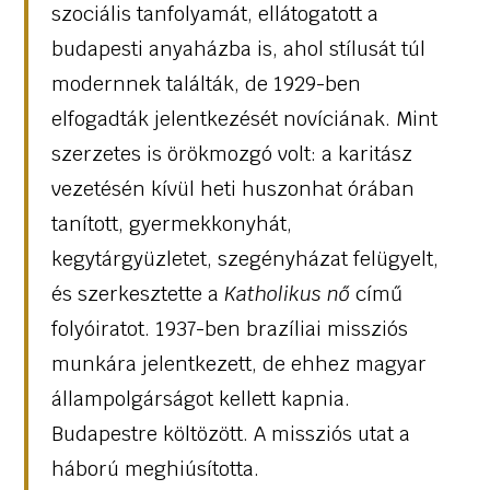
szociális tanfolyamát, ellátogatott a
budapesti anyaházba is, ahol stílusát túl
modernnek találták, de 1929-ben
elfogadták jelentkezését novíciának. Mint
szerzetes is örökmozgó volt: a karitász
vezetésén kívül heti huszonhat órában
tanított, gyermekkonyhát,
kegytárgyüzletet, szegényházat felügyelt,
és szerkesztette a
Katholikus nő
című
folyóiratot. 1937-ben brazíliai missziós
munkára jelentkezett, de ehhez magyar
állampolgárságot kellett kapnia.
Budapestre költözött. A missziós utat a
háború meghiúsította.