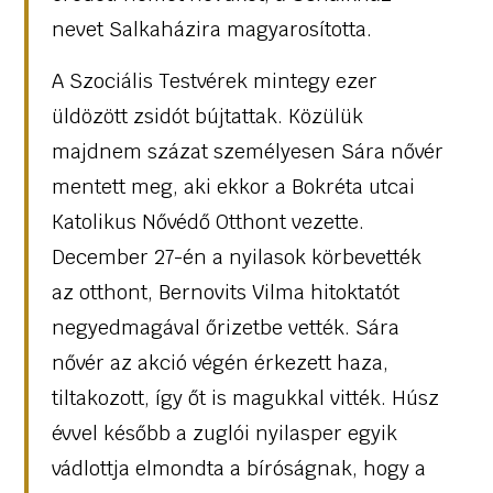
nevet Salkaházira magyarosította.
A Szociális Testvérek mintegy ezer
üldözött zsidót bújtattak. Közülük
majdnem százat személyesen Sára nővér
mentett meg, aki ekkor a Bokréta utcai
Katolikus Nővédő Otthont vezette.
December 27-én a nyilasok körbevették
az otthont, Bernovits Vilma hitoktatót
negyedmagával őrizetbe vették. Sára
nővér az akció végén érkezett haza,
tiltakozott, így őt is magukkal vitték. Húsz
évvel később a zuglói nyilasper egyik
vádlottja elmondta a bíróságnak, hogy a