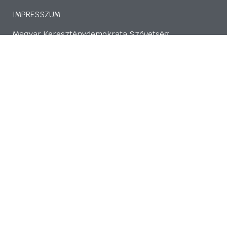
IMPRESSZUM
Magyar Kereszténydemokrata Szövetség
1141 Budapest, Bazsarózsa utca 69.
mkdszkozpont@gmail.com
Adószám: 18489224-1-42
CIB Bank: 107000024-02424903-51100005
tovább>>
Adatkezelési nyilatkozat
HÍRLEVÉL