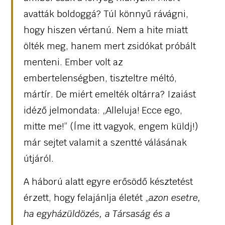
avatták boldoggá? Túl könnyű rávágni,
hogy hiszen vértanú. Nem a hite miatt
ölték meg, hanem mert zsidókat próbált
menteni. Ember volt az
embertelenségben, tiszteltre méltó,
mártír. De miért emelték oltárra? Izaiást
idéző jelmondata: „Alleluja! Ecce ego,
mitte me!” (Íme itt vagyok, engem küldj!)
már sejtet valamit a szentté válásának
útjáról.
A háború alatt egyre erősödő késztetést
érzett, hogy felajánlja életét „
azon esetre,
ha egyházüldözés, a Társaság és a