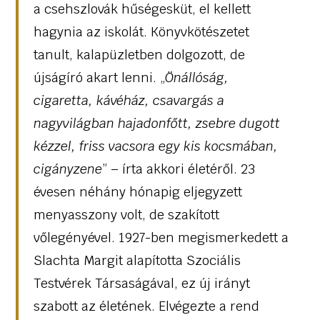
a csehszlovák hűségesküt, el kellett
hagynia az iskolát. Könyvkötészetet
tanult, kalapüzletben dolgozott, de
újságíró akart lenni. „
Önállóság,
cigaretta, kávéház, csavargás a
nagyvilágban hajadonfőtt, zsebre dugott
kézzel, friss vacsora egy kis kocsmában,
cigányzene
” – írta akkori életéről. 23
évesen néhány hónapig eljegyzett
menyasszony volt, de szakított
vőlegényével. 1927-ben megismerkedett a
Slachta Margit alapította Szociális
Testvérek Társaságával, ez új irányt
szabott az életének. Elvégezte a rend