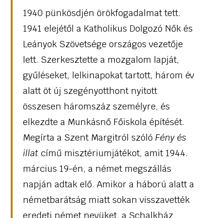
1940 pünkösdjén örökfogadalmat tett.
1941 elejétől a Katholikus Dolgozó Nők és
Leányok Szövetsége országos vezetője
lett. Szerkesztette a mozgalom lapját,
gyűléseket, lelkinapokat tartott, három év
alatt öt új szegényotthont nyitott
összesen háromszáz személyre, és
elkezdte a Munkásnő Főiskola építését.
Megírta a Szent Margitról szóló
Fény és
illat
című misztériumjátékot, amit 1944.
március 19-én, a német megszállás
napján adtak elő. Amikor a háború alatt a
németbarátság miatt sokan visszavették
eredeti német nevüket, a Schalkház