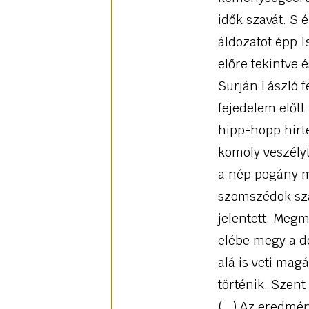
idők szavát. S
áldozatot épp 
előre tekintve 
Surján László 
fejedelem előtt
hipp-hopp hirt
komoly veszélyt
a nép pogány ma
szomszédok szá
jelentett. Meg
elébe megy a do
alá is veti mag
történik. Szent
(…) Az eredmény