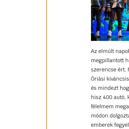
Az elmúlt napo
megpillantott 
szerencse ért, 
Óriási kíváncsi
és mindezt hog
hisz 400 autó, 
félelmem megal
módon dolgozta
emberek fegyel