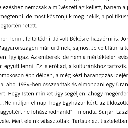
jezéshez nemcsak a művészeti ág kellett, hanem a pol
 megtenni, de most köszönjük meg nekik, a politikus
gtörténhetett.
thon lenni, feltöltődni. Jó volt Békésre hazaérni is. Jó v
gyarországon már ürülnek, sajnos. Jó volt látni a t
en, így igaz. Az emberek ide nem a mértéktelen evésé
gyütt lenni. Ez is erőt ad, a kultúránkhoz tartozik.
domokoson épp délben, a még kézi harangozás idej
, ahol 1984-ben összeadtak és elmondani egy Úran
t. Hogy Isten minket úgy segéljen, ahogy megérdem
s…„Ne múljon el nap, hogy Egyházunkért, az üldözötté
lhagyottért ne fohászkodnánk!” – mondta Surján Lász
ele. Mert eleink választottak. Tartsuk ezt tiszteletbe