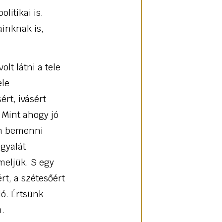
itikai is.
ainknak is,
olt látni a tele
ele
rt, ivásért
 Mint ahogy jó
én bemenni
gyalát
eljük. S egy
rt, a szétesőért
ló. Értsünk
n.