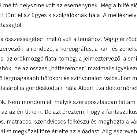
ül méltó helyszíne volt az eseménynek. Még a büfé elő
latt tűnt el az ügyes kiszolgálóknak hála. A mellékhel
ztaságtól.
a összességében méltó volt a témához. Végig érződö
zervezők, a rendező, a koreográfus, a kar- és zeneka
s, az örökmozgó fiatal tömeg, a jelmeztervező, a sm
abók, de az összes „háttérember” maximális igyekeze
ő legmagasabb hőfokon és színvonalon valósuljon 
llásáról is gondoskodtak, hála Albert Éva doktornőne
lők. Nem mondom el, melyik szereposztásban láttam 
z az én titkom. De azt éreztem, hogy a fantasztikus
ós, matracos, szendvicses felkészülés meghozta a vá
álist megközelítőre érlelte az előadást. Alig észreveh