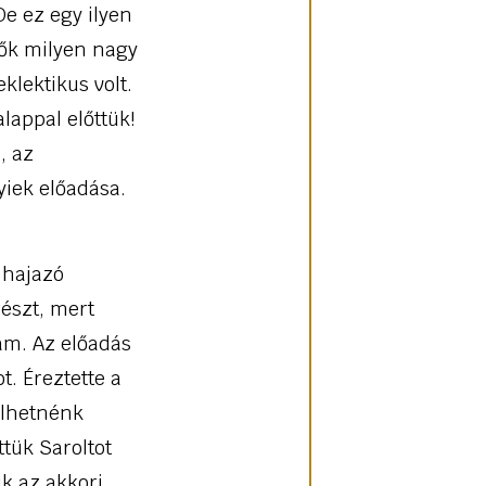
De ez egy ilyen
lők milyen nagy
klektikus volt.
lappal előttük!
, az
yiek előadása.
 hajazó
észt, mert
tam. Az előadás
t. Éreztette a
élhetnénk
tük Saroltot
k az akkori