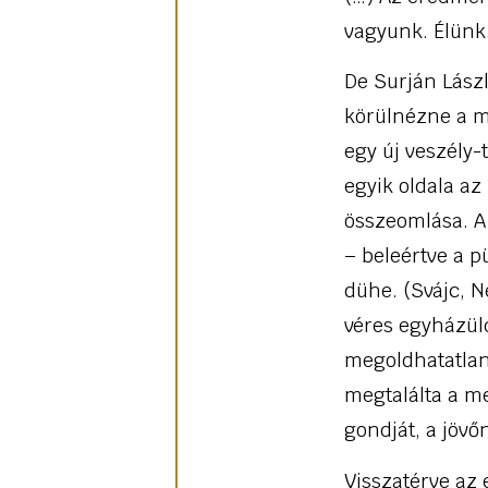
vagyunk. Élünk
De Surján Lász
körülnézne a m
egy új veszély-
egyik oldala az
összeomlása. A
– beleértve a p
dühe. (Svájc, N
véres egyházül
megoldhatatlan
megtalálta a m
gondját, a jövő
Visszatérve az 