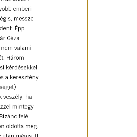
gyobb emberi
mégis, messze
ndent. Épp
már Géza
án nem valami
ét. Három
ási kérdésekkel,
és a keresztény
séget)
 veszély, ha
ezzel mintegy
 Bizánc felé
sen oldotta meg.
 után mégis itt