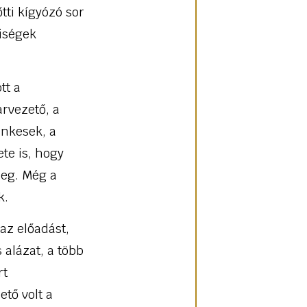
tti kígyózó sor
yiségek
tt a
rvezető, a
inkesek, a
te is, hogy
meg. Még a
k.
az előadást,
 alázat, a több
rt
ető volt a