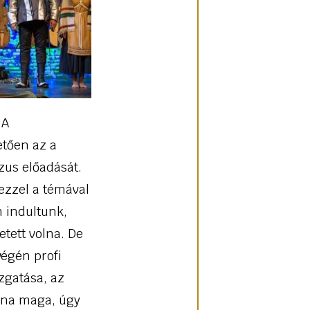
 A
tően az a
zus előadását.
ezzel a témával
 indultunk,
tett volna. De
égén profi
zgatása, az
réna maga, úgy