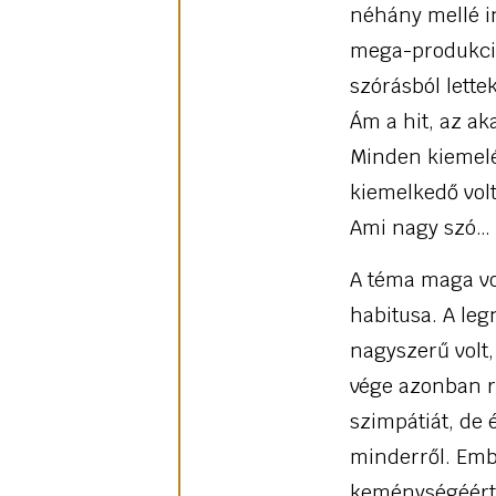
néhány mellé in
mega-produkciób
szórásból lette
Ám a hit, az ak
Minden kiemelés
kiemelkedő volt
Ami nagy szó…
A téma maga vol
habitusa. A le
nagyszerű volt,
vége azonban rá
szimpátiát, de 
minderről. Embe
keménységéért,