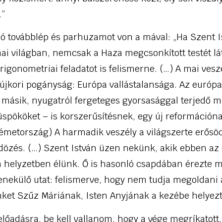
.”
ló továbblép és parhuzamot von a mával: „Ha Szent I
ai világban, nemcsak a Haza megcsonkított testét l
trigonometriai feladatot is felismerne. (…) A mai ve
 újkori pogányság: Európa vallástalansága. Az európa
 másik, nyugatról fergeteges gyorsasággal terjedő mé
üspököket – is korszerűsítésnek, egy új reformációnak
émetország) A harmadik veszély a világszerte erősödő
dözés. (…) Szent István üzen nekünk, akik ebben az
 helyzetben élünk. Ő is hasonló csapdában érezte m
enekülő utat: felismerve, hogy nem tudja megoldani 
nket Szűz Máriának, Isten Anyjának a kezébe helyezt
előadásra, be kell vallanom, hogy a vége megríkatott