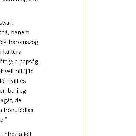
stván
átná, hanem
szély-háromszög
i kultúra
tely: a papság,
 vélt hitújító
, nyílt és
 emberileg
agát, de
a trónutódlás
e.”
. Ehhez a két