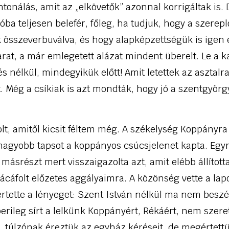
tonálás, amit az „elkövetők” azonnal korrigáltak is. 
a teljesen belefér, főleg, ha tudjuk, hogy a szerep
k összeverbuválva, és hogy alapképzettségük is igen e
arat, a már emlegetett alázat mindent überelt. Le a ka
 nélkül, mindegyikük előtt! Amit letettek az asztalra
. Még a csíkiak is azt mondták, hogy jó a szentgyörg
t, amitől kicsit féltem még. A székelység Koppányra
gnagyobb tapsot a koppányos csúcsjelenet kapta. Egyr
 másrészt mert visszaigazolta azt, amit elébb állítot
cáfolt előzetes aggályaimra. A közönség vette a lapo
értette a lényeget: Szent István nélkül ma nem besz
rileg sírt a lelkünk Koppányért, Rékáért, nem szeret
 túlzónak éreztük az egyház kéréseit, de megértettü