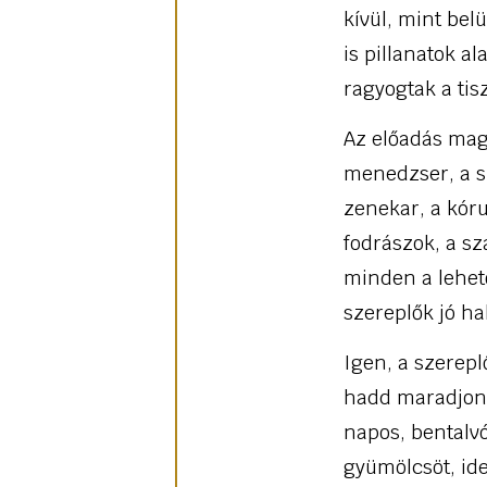
kívül, mint bel
is pillanatok a
ragyogtak a tis
Az előadás mag
menedzser, a s
zenekar, a kóru
fodrászok, a sz
minden a lehet
szereplők jó ha
Igen, a szerep
hadd maradjon a
napos, bentalv
gyümölcsöt, ide