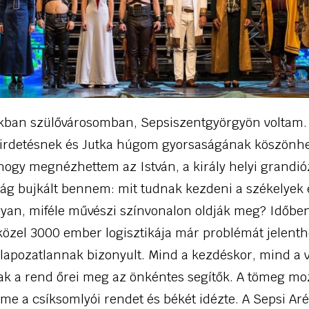
kban szülővárosomban, Sepsiszentgyörgyön voltam.
hirdetésnek és Jutka húgom gyorsaságának köszönhe
hogy megnézhettem az István, a király helyi grandió
ság bujkált bennem: mit tudnak kezdeni a székelyek 
yan, miféle művészi színvonalon oldják meg? Időben
közel 3000 ember logisztikája már problémát jelenthe
apozatlannak bizonyult. Mind a kezdéskor, mind a v
k a rend őrei meg az önkéntes segítők. A tömeg mo
me a csíksomlyói rendet és békét idézte. A Sepsi A