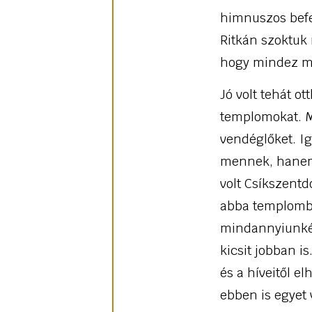
himnuszos befe
Ritkán szoktuk
hogy mindez me
Jó volt tehát ot
templomokat. Ma
vendéglőket. Ig
mennek, hanem e
volt Csíkszent
abba templomba
mindannyiunkér
kicsit jobban i
és a híveitől e
ebben is egyet v