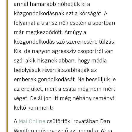
annál hamarabb nőhetjük ki a
közgondolkodásnak ezt a kórságát. A
folyamat a transz nők esetén a sportban
már megkezdődött. Amúgy a
közgondolkodás szó szerencsére túlzás.
Kis, de nagyon agresszív csoportról van
szó, akik hisznek abban, hogy média
befolyásuk révén átszabhatják az
emberek gondolkodását. Ne becsüljük le
az erejüket, mert a csata még nem mért
véget. De álljon itt még néhány reményt
keltő komment:
A
MailOnline
csütörtöki rovatában Dan
Wootton műsorvezető azt mondta:
Nem