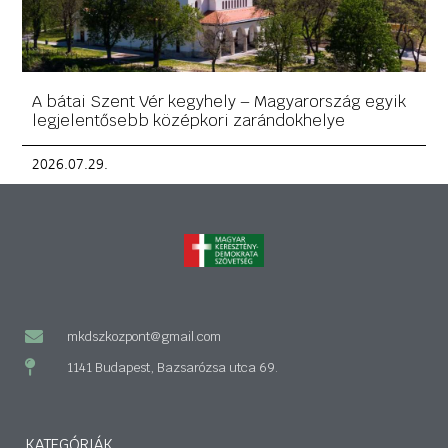
A bátai Szent Vér kegyhely – Magyarország egyik
legjelentősebb középkori zarándokhelye
2026.07.29.
mkdszkozpont@gmail.com
1141 Budapest, Bazsarózsa utca 69.
KATEGÓRIÁK