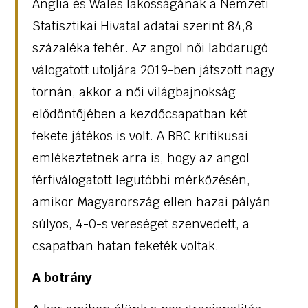
Anglia és Wales lakosságának a Nemzeti
Statisztikai Hivatal adatai szerint 84,8
százaléka fehér. Az angol női labdarugó
válogatott utoljára 2019-ben játszott nagy
tornán, akkor a női világbajnokság
elődöntőjében a kezdőcsapatban két
fekete játékos is volt. A BBC kritikusai
emlékeztetnek arra is, hogy az angol
férfiválogatott legutóbbi mérkőzésén,
amikor Magyarország ellen hazai pályán
súlyos, 4-0-s vereséget szenvedett, a
csapatban hatan feketék voltak.
A botrány