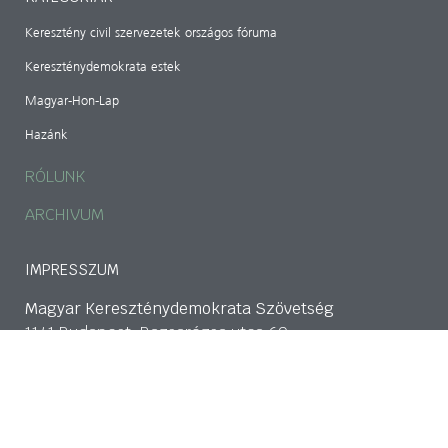
Keresztény civil szervezetek országos fóruma
Kereszténydemokrata estek
Magyar-Hon-Lap
Hazánk
RÓLUNK
ARCHIVUM
IMPRESSZUM
Magyar Kereszténydemokrata Szövetség
1141 Budapest, Bazsarózsa utca 69.
mkdszkozpont@gmail.com
Adószám: 18489224-1-42
CIB Bank: 107000024-02424903-51100005
tovább>>