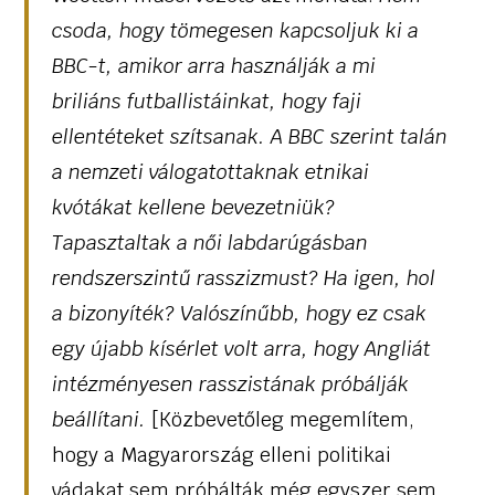
csoda, hogy tömegesen kapcsoljuk ki a
BBC-t, amikor arra használják a mi
briliáns futballistáinkat, hogy faji
ellentéteket szítsanak. A BBC szerint talán
a nemzeti válogatottaknak etnikai
kvótákat kellene bevezetniük?
Tapasztaltak a női labdarúgásban
rendszerszintű rasszizmust? Ha igen, hol
a bizonyíték? Valószínűbb, hogy ez csak
egy újabb kísérlet volt arra, hogy Angliát
intézményesen rasszistának próbálják
beállítani.
[Közbevetőleg megemlítem,
hogy a Magyarország elleni politikai
vádakat sem próbálták még egyszer sem