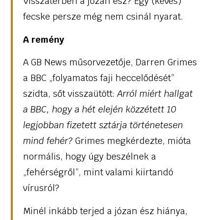
Visszatérben a józan ész? Egy (kevés)
fecske persze még nem csinál nyarat.
A remény
A GB News műsorvezetője, Darren Grimes
a BBC „folyamatos faji heccelődését”
szidta, sőt visszaütött:
Arról miért hallgat
a BBC, hogy a hét elején közzétett 10
legjobban fizetett sztárja történetesen
mind fehér?
Grimes megkérdezte, mióta
normális, hogy úgy beszélnek a
„fehérségről”, mint valami kiirtandó
vírusról?
Minél inkább terjed a józan ész hiánya,