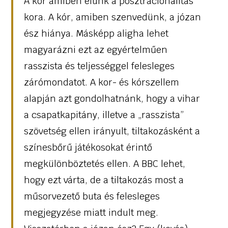
A kor amiben élünk a posztracionalitás
kora. A kór, amiben szenvedünk, a józan
ész hiánya. Másképp aligha lehet
magyarázni ezt az egyértelműen
rasszista és teljességgel felesleges
zárómondatot. A kor- és kórszellem
alapján azt gondolhatnánk, hogy a vihar
a csapatkapitány, illetve a „rasszista”
szövetség ellen irányult, tiltakozásként a
színesbőrű játékosokat érintő
megkülönböztetés ellen. A BBC lehet,
hogy ezt várta, de a tiltakozás most a
műsorvezető buta és felesleges
megjegyzése miatt indult meg.