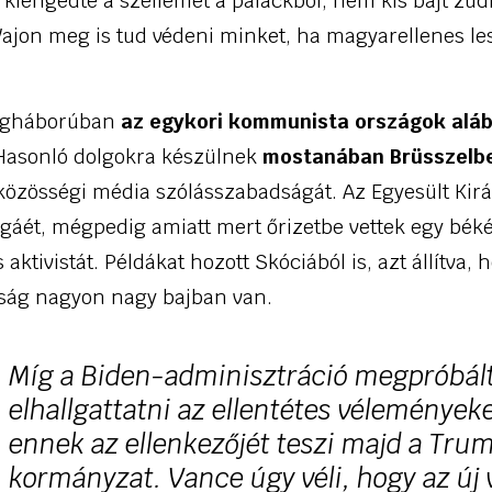
kiengedte a szellemet a palackból, nem kis bajt zúdí
ajon meg is tud védeni minket, ha magyarellenes l
degháborúban
az egykori kommunista országok aláb
 Hasonló dolgokra készülnek
mostanában Brüsszelben
közösségi média szólásszabadságát. Az Egyesült Kirá
áét, mégpedig amiatt mert őrizetbe vettek egy bé
 aktivistát. Példákat hozott Skóciából is, azt állítva
ság nagyon nagy bajban van.
Míg a Biden-adminisztráció megpróbál
elhallgattatni az ellentétes vélemények
ennek az ellenkezőjét teszi majd a Tru
kormányzat. Vance úgy véli, hogy az új