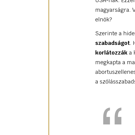
USA-nak. Ezzel 
magyarságra. V
elnök?
Szerinte a hi
szabadságot
.
korlátozzák
a 
megkapta a mag
abortuszellenes
a szólásszabad