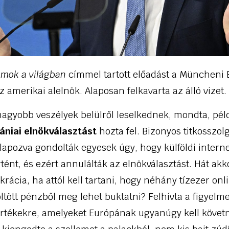
amok a világban
címmel tartott előadást a Müncheni 
 amerikai alelnök. Alaposan felkavarta az álló vizet.
nagyobb veszélyek belülről leselkednek, mondta, pé
ániai elnökválasztást
hozta fel. Bizonyos titkosszolg
lapozva gondolták egyesek úgy, hogy külföldi intern
tént, és ezért annulálták az elnökválasztást. Hát ak
krácia, ha attól kell tartani, hogy néhány tízezer onl
ltött pénzből meg lehet buktatni? Felhívta a figyelm
rtékekre, amelyeket Európának ugyanúgy kell követn