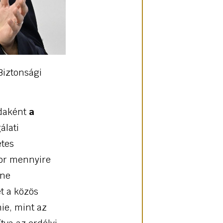
Biztonsági
ldaként
a
álati
etes
kor mennyire
ine
et a közös
ie, mint az