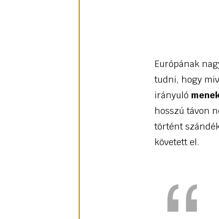
Európának nagyo
tudni, hogy mi
irányuló
menek
hosszú távon ne
történt szándé
követett el.