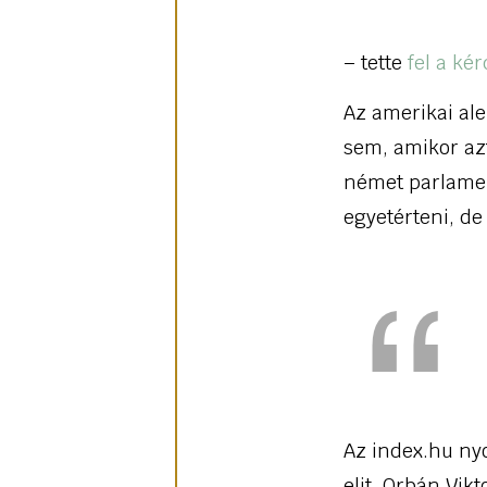
– tette
fel a ké
Az amerikai al
sem, amikor az
német parlamen
egyetérteni, d
Az index.hu nyo
elit. Orbán Vik