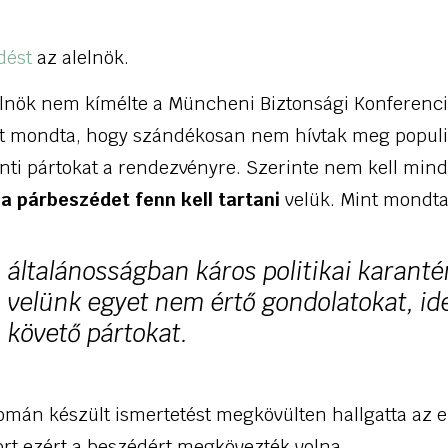
rdést
az alelnök.
elnök nem kímélte a Müncheni Biztonsági Konferenci
t mondta, hogy szándékosan nem hívtak meg populis
ti pártokat a rendezvényre. Szerinte nem kell mi
e
a párbeszédet fenn kell tartani
velük. Mint mondta
általánosságban káros politikai karanté
velünk egyet nem értő gondolatokat, id
követő pártokat.
mán készült ismertetést megkövülten hallgatta az eu
tort ezért a beszédért megkövezték volna.