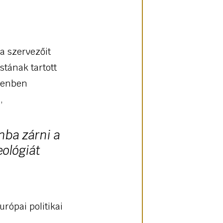
a szervezőit
tának tartott
ndenben
,
nba zárni a
eológiát
rópai politikai