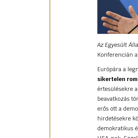
Az Egyesült Áll
Konferencián az
Európára a leg
sikertelen rom
értesülésekre a
beavatkozás tör
erős ott a demo
hirdetésekre kö
demokratikus é