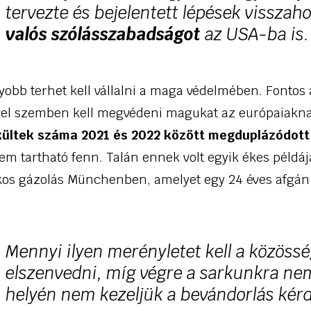
tervezte és bejelentett lépések visszah
valós szólásszabadságot
az USA-ba is.
bb terhet kell vállalni a maga védelmében. Fontos az
vel szemben kell megvédeni magukat az európaiakn
ültek száma 2021 és 2022 között megduplázódott
m tartható fenn. Talán ennek volt egyik ékes példáj
kos gázolás Münchenben, amelyet egy 24 éves afgá
Mennyi ilyen merényletet kell a közös
elszenvedni, míg végre a sarkunkra nem
helyén nem kezeljük a bevándorlás kér