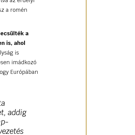
tva az erdélyi
esz a romén
ecsülték a
 is, ahol
lyság is
késen imádkozó
, hogy Európában
ta
et, addig
mp-
 vezetés