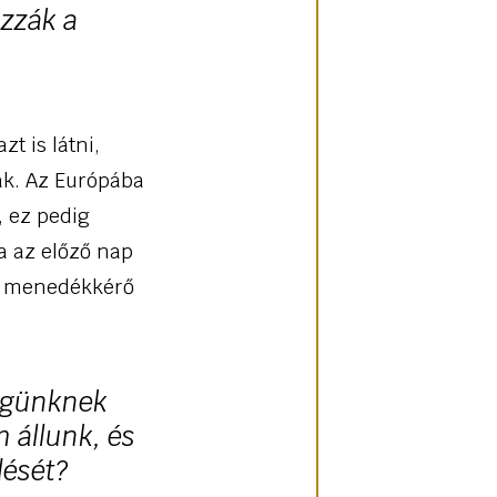
ozzák a
t is látni,
ak. Az Európába
, ez pedig
a az előző nap
n menedékkérő
ségünknek
 állunk, és
dését?