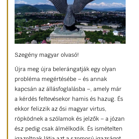
Szegény magyar olvasó!
Újra meg újra belerángatják egy olyan
probléma megértésébe – és annak
kapcsán az állásfoglalásba –, amely már
a kérdés feltevésekor hamis és hazug. És
ekkor felizzik az ősi magyar virtus,
röpködnek a szólamok és jelzők – a józan
ész pedig csak álmélkodik. És ismételten
igazoltnak látja azt a szomorú igazságot,