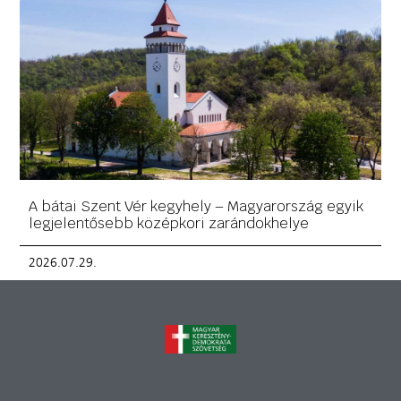
A bátai Szent Vér kegyhely – Magyarország egyik
legjelentősebb középkori zarándokhelye
2026.07.29.