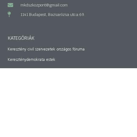
mkdszkozpont@gmail.com
1141 Budapest, Bazsarózsa utca 69.
KATEGÓRIÁK
Keresztény civil szervezetek országos fóruma
Kereszténydemokrata estek
Magyar-Hon-Lap
Hazánk
RÓLUNK
ARCHIVUM
IMPRESSZUM
Magyar Kereszténydemokrata Szövetség