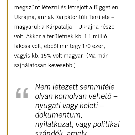
megszűnt létezni és létrejött a független
Ukrajna, annak Kárpátontúli Területe –
magyarul: a Kárpátalja – Ukrajna része
volt. Akkor a területnek kb, 1,1 millió
lakosa volt, ebből mintegy 170 ezer,
vagyis kb. 15% volt magyar. (Ma már
sajnálatosan kevesebb!)
Nem létezett semmiféle
olyan komolyan vehető –
nyugati vagy keleti –
dokumentum,
nyilatkozat, vagy politikai
szándék, amely