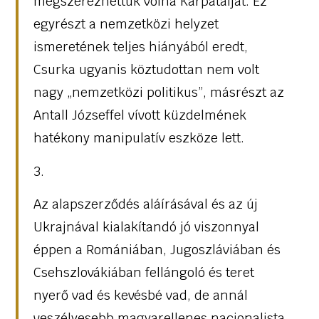
megszerezhettük volna Kárpátalját. Ez
egyrészt a nemzetközi helyzet
ismeretének teljes hiányából eredt,
Csurka ugyanis köztudottan nem volt
nagy „nemzetközi politikus”, másrészt az
Antall Józseffel vívott küzdelmének
hatékony manipulatív eszköze lett.
3.
Az alapszerződés aláírásával és az új
Ukrajnával kialakítandó jó viszonnyal
éppen a Romániában, Jugoszláviában és
Csehszlovákiában fellángoló és teret
nyerő vad és kevésbé vad, de annál
veszélyesebb magyarellenes nacionalista