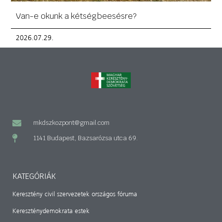
Van-e okunk a kétségbeesésre?
2026.07.29.
mkdszkozpont@gmail.com
1141 Budapest, Bazsarózsa utca 69.
KATEGÓRIÁK
Keresztény civil szervezetek országos fóruma
Kereszténydemokrata estek