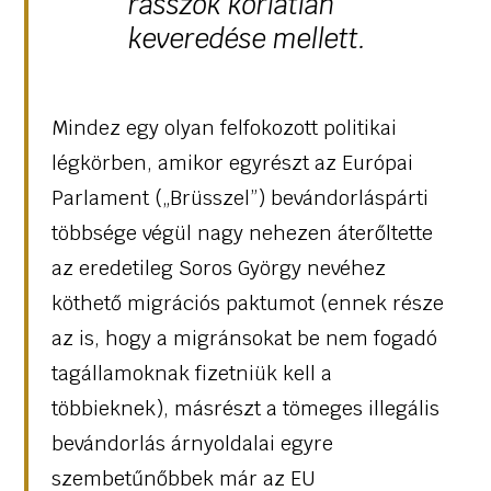
rasszok korlátlan
keveredése mellett.
Mindez egy olyan felfokozott politikai
légkörben, amikor egyrészt az Európai
Parlament („Brüsszel”) bevándorláspárti
többsége végül nagy nehezen áterőltette
az eredetileg Soros György nevéhez
köthető migrációs paktumot (ennek része
az is, hogy a migránsokat be nem fogadó
tagállamoknak fizetniük kell a
többieknek), másrészt a tömeges illegális
bevándorlás árnyoldalai egyre
szembetűnőbbek már az EU