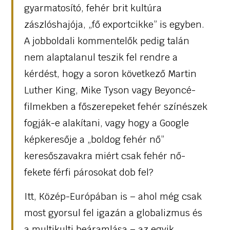
gyarmatosító, fehér brit kultúra
zászlóshajója, „fő exportcikke” is egyben.
A jobboldali kommentelők pedig talán
nem alaptalanul teszik fel rendre a
kérdést, hogy a soron következő Martin
Luther King, Mike Tyson vagy Beyoncé-
filmekben a főszerepeket fehér színészek
fogják-e alakítani, vagy hogy a Google
képkeresője a „boldog fehér nő”
keresőszavakra miért csak fehér nő-
fekete férfi párosokat dob fel?
Itt, Közép-Európában is – ahol még csak
most gyorsul fel igazán a globalizmus és
a multikulti beáramlása – az egyik