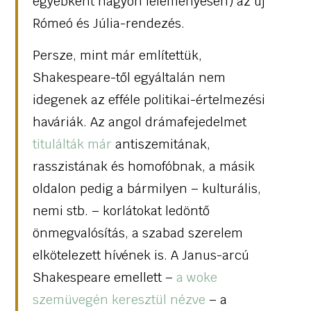
egyébként nagyon leleményesen) az új
Rómeó és Júlia-rendezés.
Persze, mint már említettük,
Shakespeare-től egyáltalán nem
idegenek az efféle politikai-értelmezési
haváriák. Az angol drámafejedelmet
titulálták már
antiszemitának,
rasszistának és homofóbnak, a másik
oldalon pedig a bármilyen – kulturális,
nemi stb. – korlátokat ledöntő
önmegvalósítás, a szabad szerelem
elkötelezett hívének is. A Janus-arcú
Shakespeare emellett –
a woke
szemüvegén keresztül nézve
– a