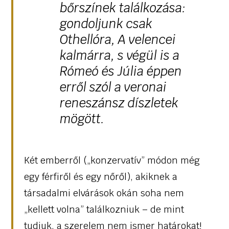
bőrszínek találkozása:
gondoljunk csak
Othellóra, A velencei
kalmárra, s végül is a
Rómeó és Júlia éppen
erről szól a veronai
reneszánsz díszletek
mögött.
Két emberről („konzervatív” módon még
egy férfiről és egy nőről), akiknek a
társadalmi elvárások okán soha nem
„kellett volna” találkozniuk – de mint
tudjuk, a szerelem nem ismer határokat!