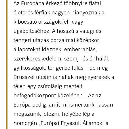
Az Európába érkező többnyire fiatal,
életerős férfiak nagyon hiányoznak a
kibocsátó országok fel- vagy
újjáépítéséhez. A hosszú sivatagi és
tengeri utazás borzalmai középkori
állapotokat idéznek: emberrablás,
szervkereskedelem, szomj- és éhhalál,
gyilkosságok, tengerbe fúlás – de még
Brüsszel utcáin is haltak meg gyerekek a
télen egy zsúfolásig megtelt
befogadóközpont közelében… Az az
Európa pedig, amit mi ismertünk, lassan
megszűnik létezni, helyébe lép a
homogén „Európai Egyesült Államok” a