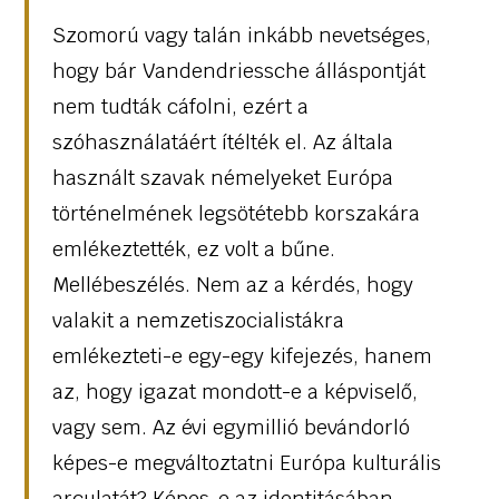
Szomorú vagy talán inkább nevetséges,
hogy bár Vandendriessche álláspontját
nem tudták cáfolni, ezért a
szóhasználatáért ítélték el. Az általa
használt szavak némelyeket Európa
történelmének legsötétebb korszakára
emlékeztették, ez volt a bűne.
Mellébeszélés. Nem az a kérdés, hogy
valakit a nemzetiszocialistákra
emlékezteti-e egy-egy kifejezés, hanem
az, hogy igazat mondott-e a képviselő,
vagy sem. Az évi egymillió bevándorló
képes-e megváltoztatni Európa kulturális
arculatát? Képes-e az identitásában