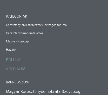
KATEGÓRIÁK
Keresztény civil szervezetek országos fóruma
Kereszténydemokrata estek
Magyar-Hon-Lap
Hazánk
RÓLUNK
ARCHIVUM
IMPRESSZUM
Magyar Kereszténydemokrata Szövetség
1141 Budapest, Bazsarózsa utca 69.
mkdszkozpont@gmail.com