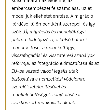
külső határainak védelme, az
embercsempészet felszámolása, üzleti
modelljük ellehetetlenítése. A migráció
kérdése külön pontként szerepel, és így
szól: „
Új migrációs és menekültügyi
paktum kidolgozása, a külső határok
megerősítése, a menekültügyi,
visszafogadási és visszatérési szabályok
reformja, az integráció előmozdítása és az
EU-ba vezető valódi legális utak
biztosítása a nemzetközi védelemre
szorulók letelepítésével és
munkalehetőségek felajánlásával
szakképzett munkavállalóknak.
„