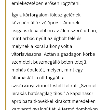
emlékezetében erősen rögzíteni.
Így a körforgalom földszigetének
közepén álló szőlőprést. Aminek
csigaoszlopa ebben az álomszerű útban,
mint árbóc nyúlt az égbolt felé és
melynek a korai alkony volt a
vitorlavászona. Aztán a gazdagon körbe
szemetelt buszmegálló beton tetejű,
mohás épületét, melyen, mint egy
állomástábla ott függött a
szivárványszínnel festett felirat: „Szemét
lerakás hatóságilag tilos.” A kápolnasor
apró bazaltkövekkel kirakott meredeken
kanyargó gyalogútját. A termő dombokon