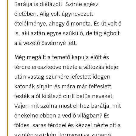
Barátja is diétázott. Szinte egész
életében. Alig volt úgynevezett
ételélménye, ahogy ő mondta. És út volt ő
is, aki aztán egyre szűkülő, de tág égbolt
alá vezető ösvénnyé lett.
Még megállt a temető kapuja előtt és
térdre ereszkedve nézte a változás ideje
után vastag szürkére lefestett idegen
katonák sírjain és mára már felfeslett
festék alól kilátszó cirill betűs neveket.
Vajon mit szólna most ehhez barátja, mit
énekelne ebben a vedlő világban? És
földes, saras térddel és kézzel nézte ott a
szintén szürkén, tornyosulva zuhanó