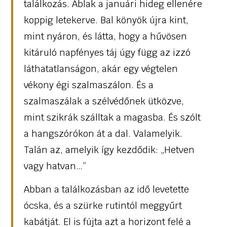
találkozás. Ablak a januári hideg ellenére
koppig letekerve. Bal könyök újra kint,
mint nyáron, és látta, hogy a hűvösen
kitáruló napfényes táj úgy függ az izzó
láthatatlanságon, akár egy végtelen
vékony égi szalmaszálon. És a
szalmaszálak a szélvédőnek ütközve,
mint szikrák szálltak a magasba. És szólt
a hangszórókon át a dal. Valamelyik.
Talán az, amelyik így kezdődik: „Hetven
vagy hatvan…”
Abban a találkozásban az idő levetette
ócska, és a szürke rutintól meggyűrt
kabátját. El is fújta azt a horizont felé a