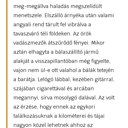
meg-megállva haladás megszelídült
menetszele. Elszálló árnyéka után valami
angyali rend tárult fel vibrálva a
tavaszváró téli földeken. Az örök
vadászmezők átszűrődő fényei. Mikor
aztán elhagyta a bálaszállító jármű
alakját a visszapillantóban még figyelte,
vajon nem ül-e ott valahol a bálák tetején
a barátja. Lelógó lábbal, kezében gitárral,
szájában cigarettával és arcában
megannyi, sírva mosolygó dalával. Az volt
az érzése, hogy ennek az egykori
találkozásuknak a kilométerei és tájai
nagyon közel lehetnek ahhoz az