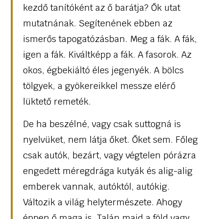
kezdő tanítóként az ő barátja? Ők utat
mutatnának. Segítenének ebben az
ismerős tapogatózásban. Meg a fák. A fák,
igen a fák. Kiváltképp a fák. A fasorok. Az
okos, égbekiáltó éles jegenyék. A bölcs
tölgyek, a gyökereikkel messze elérő
lüktető remeték.
De ha beszélné, vagy csak suttogná is
nyelvüket, nem látja őket. Őket sem. Főleg
csak autók, bezárt, vagy végtelen pórázra
engedett méregdrága kutyák és alig-alig
emberek vannak, autóktól, autókig.
Változik a világ helytermészete. Ahogy
éppen ő maga is. Talán majd a föld vagy