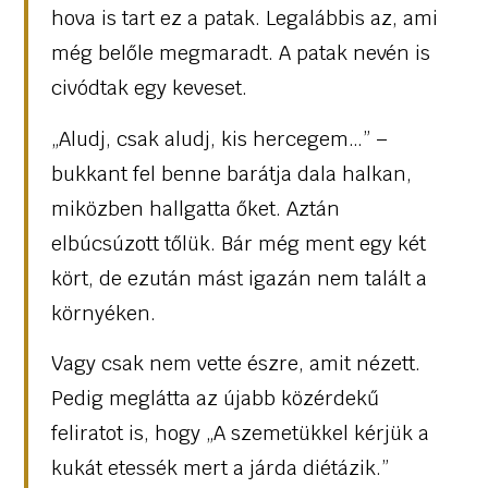
hova is tart ez a patak. Legalábbis az, ami
még belőle megmaradt. A patak nevén is
civódtak egy keveset.
„Aludj, csak aludj, kis hercegem…” –
bukkant fel benne barátja dala halkan,
miközben hallgatta őket. Aztán
elbúcsúzott tőlük. Bár még ment egy két
kört, de ezután mást igazán nem talált a
környéken.
Vagy csak nem vette észre, amit nézett.
Pedig meglátta az újabb közérdekű
feliratot is, hogy „A szemetükkel kérjük a
kukát etessék mert a járda diétázik.”