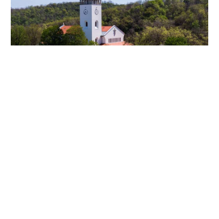
A bátai Szent Vér kegyhely – Magyarország egyik
legjelentősebb középkori zarándokhelye
2026.07.29.
mkdszkozpont@gmail.com
1141 Budapest, Bazsarózsa utca 69.