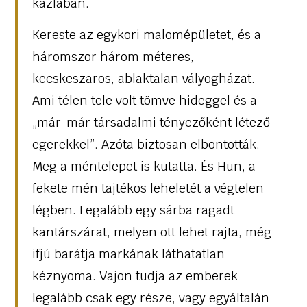
kazlában.
Kereste az egykori malomépületet, és a
háromszor három méteres,
kecskeszaros, ablaktalan vályogházat.
Ami télen tele volt tömve hideggel és a
„már-már társadalmi tényezőként létező
egerekkel”. Azóta biztosan elbontották.
Meg a méntelepet is kutatta. És Hun, a
fekete mén tajtékos leheletét a végtelen
légben. Legalább egy sárba ragadt
kantárszárat, melyen ott lehet rajta, még
ifjú barátja markának láthatatlan
kéznyoma. Vajon tudja az emberek
legalább csak egy része, vagy egyáltalán