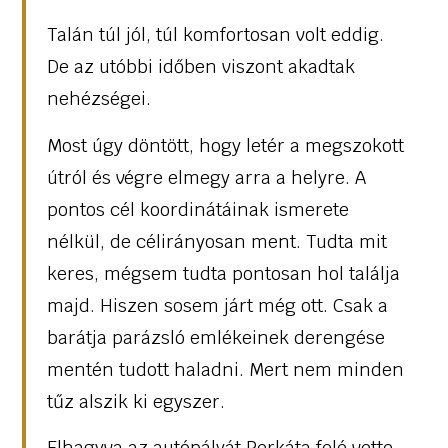
Talán túl jól, túl komfortosan volt eddig.
De az utóbbi időben viszont akadtak
nehézségei.
Most úgy döntött, hogy letér a megszokott
útról és végre elmegy arra a helyre. A
pontos cél koordinátáinak ismerete
nélkül, de célirányosan ment. Tudta mit
keres, mégsem tudta pontosan hol találja
majd. Hiszen sosem járt még ott. Csak a
barátja parázsló emlékeinek derengése
mentén tudott haladni. Mert nem minden
tűz alszik ki egyszer.
Elhagyva az autópályát Perkáta felé vette