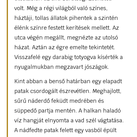
volt. Még a régi világból való színes,
háztáji, tollas állatok pihentek a szintén
élénk színre festett kerítések mellett. Az
utca végén megállt, megnézte az utolsó
házat. Aztán az égre emelte tekintetét.
Visszafelé egy darabig totyogva kísérték a
nyugalmukban megzavart jószágok.
Kint abban a benső határban egy elapadt
patak csordogált észrevétlen. Meghajlott,
sűrű náderdő feküdt medrében és
süppedő partja mentén. A halkan haladó
víz hangját elnyomta a vad szél vágtatása.
A nádfedte patak felett egy vasból épült