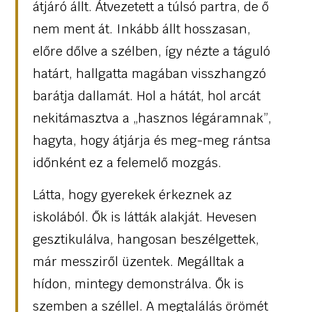
átjáró állt. Átvezetett a túlsó partra, de ő
nem ment át. Inkább állt hosszasan,
előre dőlve a szélben, így nézte a táguló
határt, hallgatta magában visszhangzó
barátja dallamát. Hol a hátát, hol arcát
nekitámasztva a „hasznos légáramnak”,
hagyta, hogy átjárja és meg-meg rántsa
időnként ez a felemelő mozgás.
Látta, hogy gyerekek érkeznek az
iskolából. Ők is látták alakját. Hevesen
gesztikulálva, hangosan beszélgettek,
már messziről üzentek. Megálltak a
hídon, mintegy demonstrálva. Ők is
szemben a széllel. A megtalálás örömét