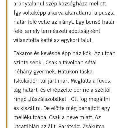
aránytalanul szép községháza mellett.
Így voltaképp akarva akaratlanul a puszta
határ felé vette az irányt. Egy benső határ
felé, amely természeti adottságként
választotta ketté az egykori falut.
Takaros és kevésbé épp házikók. Az utcán
szinte senki. Csak a távolban sétál
néhány gyermek. Hátukon táska.
Iskolaidőn túl járt már. Meglátta a füves,
tág határt, és elképzelte benne a széltől
ringó „fűszálszobákat”. Ott fog megállni
és kiszállni. De előtte még behajtott egy
mellékutcába. Csak a neve miatt. Az
utcatáblán az állt: Barátság. Zsákutca