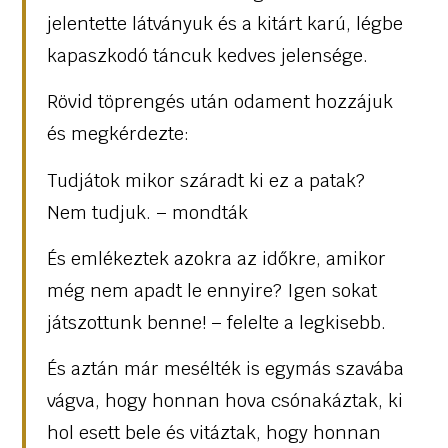
jelentette látványuk és a kitárt karú, légbe
kapaszkodó táncuk kedves jelensége.
Rövid töprengés után odament hozzájuk
és megkérdezte:
Tudjátok mikor száradt ki ez a patak?
Nem tudjuk. – mondták
És emlékeztek azokra az időkre, amikor
még nem apadt le ennyire? Igen sokat
játszottunk benne! – felelte a legkisebb.
És aztán már mesélték is egymás szavába
vágva, hogy honnan hova csónakáztak, ki
hol esett bele és vitáztak, hogy honnan