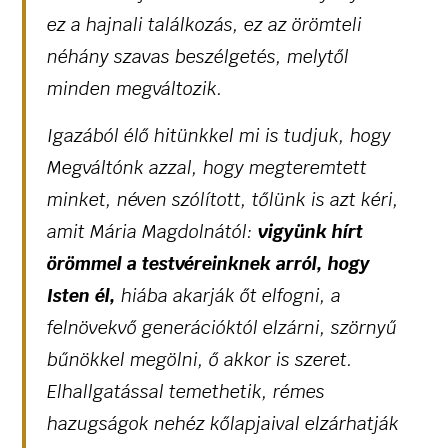
ez a hajnali találkozás, ez az örömteli
néhány szavas beszélgetés, melytől
minden megváltozik.
Igazából élő hitünkkel mi is tudjuk, hogy
Megváltónk azzal, hogy megteremtett
minket, néven szólított, tőlünk is azt kéri,
amit Mária Magdolnától:
vigyünk hírt
örömmel a testvéreinknek arról, hogy
Isten él,
hiába akarják őt elfogni, a
felnövekvő generációktól elzárni, szörnyű
bűnökkel megölni, ő akkor is szeret.
Elhallgatással temethetik, rémes
hazugságok nehéz kőlapjaival elzárhatják