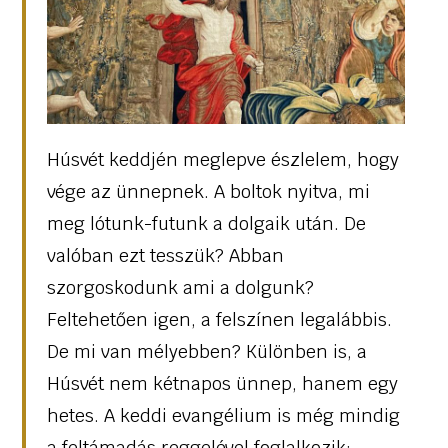
Húsvét keddjén meglepve észlelem, hogy
vége az ünnepnek. A boltok nyitva, mi
meg lótunk-futunk a dolgaik után. De
valóban ezt tesszük? Abban
szorgoskodunk ami a dolgunk?
Feltehetően igen, a felszínen legalábbis.
De mi van mélyebben? Különben is, a
Húsvét nem kétnapos ünnep, hanem egy
hetes. A keddi evangélium is még mindig
a feltámadás reggelével foglalkozik: