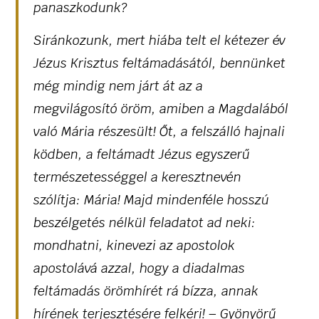
panaszkodunk?
Siránkozunk, mert hiába telt el kétezer év
Jézus Krisztus feltámadásától, bennünket
még mindig nem járt át az a
megvilágosító öröm, amiben a Magdalából
való Mária részesült! Őt, a felszálló hajnali
ködben, a feltámadt Jézus egyszerű
természetességgel a keresztnevén
szólítja: Mária! Majd mindenféle hosszú
beszélgetés nélkül feladatot ad neki:
mondhatni, kinevezi az apostolok
apostolává azzal, hogy a diadalmas
feltámadás örömhírét rá bízza, annak
hírének terjesztésére felkéri! – Gyönyörű