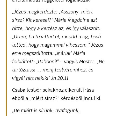
„Jézus megkérdezte: „Asszony, miért
sírsz? Kit keresel?” Mária Magdolna azt
hitte, hogy a kertész az, és így válaszolt:
„Uram, ha te vitted el, mondd meg, hová
tetted, hogy magammal vihessem.” Jézus
erre megszólította: „Mária!” Mária
felkiáltott: „Rabboni!” – vagyis Mester. „Ne
tartóztass! …. menj testvéreimhez, és
vigyél hírt nekik!” Jn 20,11
Csaba testvér sokakhoz elkerült írása
ebből a „miért sírsz?” kérdésből indul ki.
„De miért is sírunk, nyafogunk,