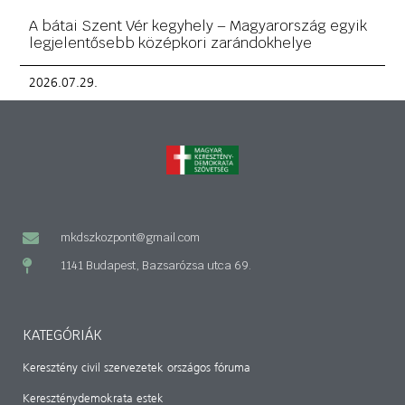
A bátai Szent Vér kegyhely – Magyarország egyik
legjelentősebb középkori zarándokhelye
2026.07.29.
mkdszkozpont@gmail.com
1141 Budapest, Bazsarózsa utca 69.
KATEGÓRIÁK
Keresztény civil szervezetek országos fóruma
Kereszténydemokrata estek