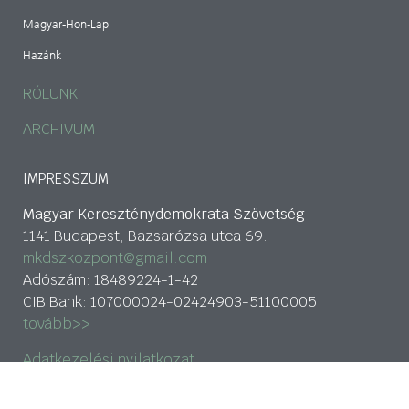
Magyar-Hon-Lap
Hazánk
RÓLUNK
ARCHIVUM
IMPRESSZUM
Magyar Kereszténydemokrata Szövetség
1141 Budapest, Bazsarózsa utca 69.
mkdszkozpont@gmail.com
Adószám: 18489224-1-42
CIB Bank: 107000024-02424903-51100005
tovább>>
Adatkezelési nyilatkozat