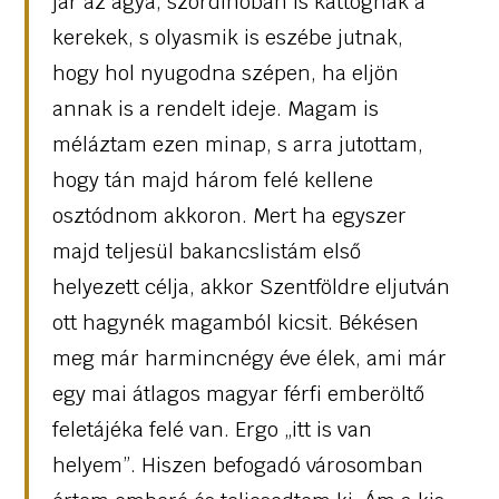
jár az agya, szordinóban is kattognak a
kerekek, s olyasmik is eszébe jutnak,
hogy hol nyugodna szépen, ha eljön
annak is a rendelt ideje. Magam is
méláztam ezen minap, s arra jutottam,
hogy tán majd három felé kellene
osztódnom akkoron. Mert ha egyszer
majd teljesül bakancslistám első
helyezett célja, akkor Szentföldre eljutván
ott hagynék magamból kicsit. Békésen
meg már harmincnégy éve élek, ami már
egy mai átlagos magyar férfi emberöltő
feletájéka felé van. Ergo „itt is van
helyem”. Hiszen befogadó városomban