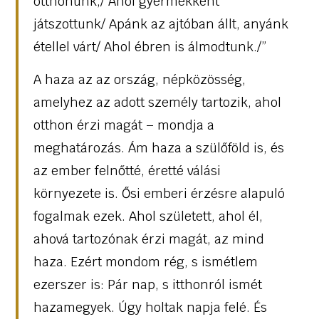
otthonunk,/ Ahol gyermekként
játszottunk/ Apánk az ajtóban állt, anyánk
étellel várt/ Ahol ébren is álmodtunk./”
A haza az az ország, népközösség,
amelyhez az adott személy tartozik, ahol
otthon érzi magát – mondja a
meghatározás. Ám haza a szülőföld is, és
az ember felnőtté, éretté válási
környezete is. Ősi emberi érzésre alapuló
fogalmak ezek. Ahol született, ahol él,
ahová tartozónak érzi magát, az mind
haza. Ezért mondom rég, s ismétlem
ezerszer is: Pár nap, s itthonról ismét
hazamegyek. Úgy holtak napja felé. És