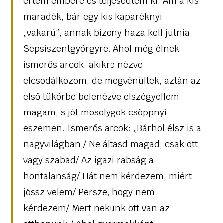
értem emberé és teljesedtem ki. Ám a kis
maradék, bár egy kis kaparéknyi
„vakarú”, annak bizony haza kell jutnia
Sepsiszentgyörgyre. Ahol még élnek
ismerős arcok, akikre nézve
elcsodálkozom, de megvénültek, aztán az
első tükörbe belenézve elszégyellem
magam, s jót mosolygok csöppnyi
eszemen. Ismerős arcok: „Bárhol élsz is a
nagyvilágban,/ Ne áltasd magad, csak ott
vagy szabad/ Az igazi rabság a
hontalanság/ Hát nem kérdezem, miért
jössz velem/ Persze, hogy nem
kérdezem/ Mert nekünk ott van az