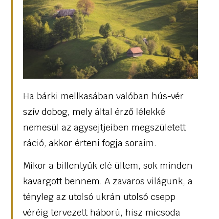
Ha bárki mellkasában valóban hús-vér
szív dobog, mely által érző lélekké
nemesül az agysejtjeiben megszületett
ráció, akkor érteni fogja soraim.
Mikor a billentyűk elé ültem, sok minden
kavargott bennem. A zavaros világunk, a
tényleg az utolsó ukrán utolsó csepp
véréig tervezett háború, hisz micsoda