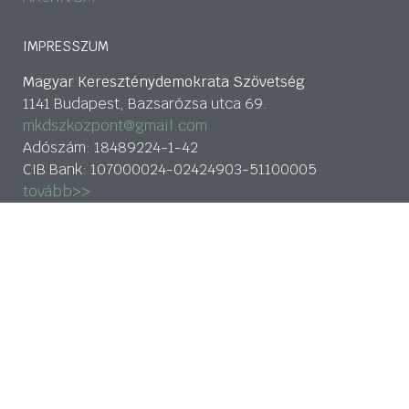
IMPRESSZUM
Magyar Kereszténydemokrata Szövetség
1141 Budapest, Bazsarózsa utca 69.
mkdszkozpont@gmail.com
Adószám: 18489224-1-42
CIB Bank: 107000024-02424903-51100005
tovább>>
Adatkezelési nyilatkozat
HÍRLEVÉL