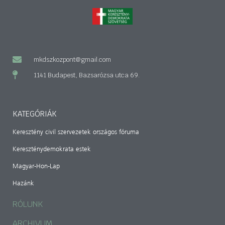
mkdszkozpont@gmail.com
1141 Budapest, Bazsarózsa utca 69.
KATEGÓRIÁK
Keresztény civil szervezetek országos fóruma
Kereszténydemokrata estek
Magyar-Hon-Lap
Hazánk
RÓLUNK
ARCHIVUM