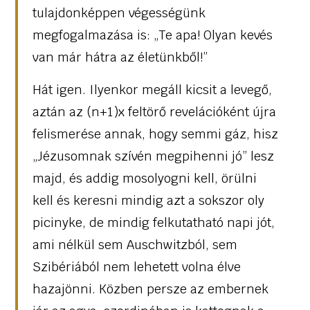
tulajdonképpen végességünk
megfogalmazása is: „Te apa! Olyan kevés
van már hátra az életünkből!”
Hát igen. Ilyenkor megáll kicsit a levegő,
aztán az (n+1)x feltörő revelációként újra
felismerése annak, hogy semmi gáz, hisz
„Jézusomnak szívén megpihenni jó” lesz
majd, és addig mosolyogni kell, örülni
kell és keresni mindig azt a sokszor oly
picinyke, de mindig felkutatható napi jót,
ami nélkül sem Auschwitzból, sem
Szibériából nem lehetett volna élve
hazajönni. Közben persze az embernek