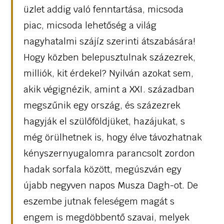
üzlet addig való fenntartása, micsoda
piac, micsoda lehetőség a világ
nagyhatalmi szájíz szerinti átszabására!
Hogy közben belepusztulnak százezrek,
milliók, kit érdekel? Nyilván azokat sem,
akik végignézik, amint a XXI. században
megszűnik egy ország, és százezrek
hagyják el szülőföldjüket, hazájukat, s
még örülhetnek is, hogy élve távozhatnak
kényszernyugalomra parancsolt zordon
hadak sorfala között, megúszván egy
újabb negyven napos Musza Dagh-ot. De
eszembe jutnak feleségem magát s
engem is megdöbbentő szavai, melyek