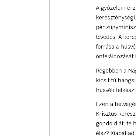
A győzelem érz
kereszténységü
pénzügyminiszte
tévedés. A ker
forrása a húsv
önfeláldozását 
Régebben a Nagy
kicsit túlhangs
húsvéti felkész
Ezen a hétvégé
Krisztus keresz
gondold át, te 
élsz? Kiabáltad