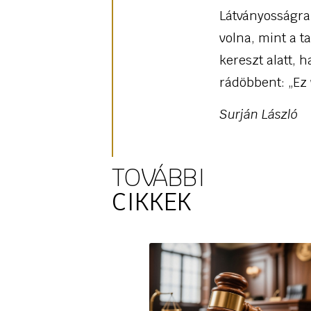
Látványosságra
volna, mint a t
kereszt alatt, 
rádöbbent: „Ez 
Surján László
TOVÁBBI
CIKKEK