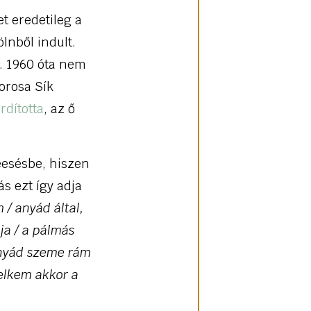
t eredetileg a
lnből indult.
t. 1960 óta nem
orosa Sík
ordította
, az ő
eesésbe, hiszen
s ezt így adja
/ anyád által,
ja / a pálmás
anyád szeme rám
lelkem akkor a