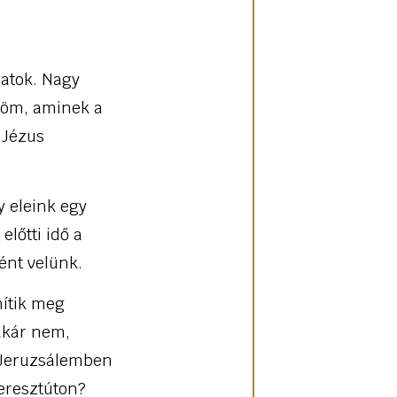
jatok. Nagy
röm, aminek a
 Jézus
.
y eleink egy
előtti idő a
tént velünk.
nítik meg
 akár nem,
tt Jeruzsálemben
keresztúton?