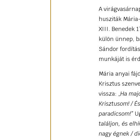
A virágvasárnap
husziták Mária
XIII. Benedek 
külön ünnep, b
Sándor fordít
munkáját is ér
Mária anyai fá
Krisztus szenve
vissza: „
Ha majd
Krisztusom! / É
paradicsom!”
Ug
találjon, és el
nagy égnek / di