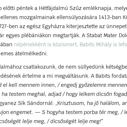
 előtti péntek a Hétfájdalmú Szűz emléknapja, melye
-ellenes mozgalmainak ellensúlyozására 1413-ban Kö
1727-ben az egész Egyházra kiterjesztette az ünnepe
ár egyes plébániákon megtartják. A Stabat Mater Dol
ásában
népénekként is közismert
.
Babits Mihály is lef
demes átelmélkedni.
jdalmához csatlakozunk, de nem süllyedünk kétségb
désének értelme a mi megváltásunk. A Babits fordatá
 el kell mennem innen, / engedj győzelemre mennem 
s ha testem meghal, adjad / hogy lelkem dicsőn fogad
yanez Sík Sándornál: „K
risztusom, ha jő halálom, 
hívjon engemet. — S hogyha testem porba tér meg, / 
csőségét lelje meg, / dicsőségét lelje meg!”