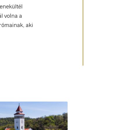
enekültél
ál volna a
 rómainak, aki