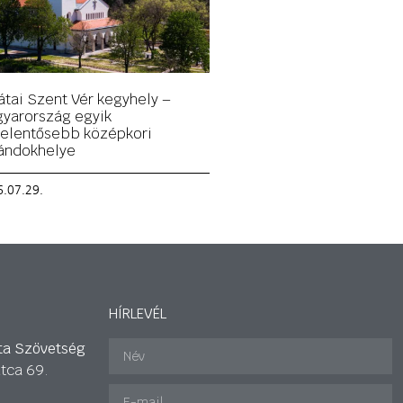
átai Szent Vér kegyhely –
yarország egyik
jelentősebb középkori
ándokhelye
.07.29.
HÍRLEVÉL
ta Szövetség
tca 69.