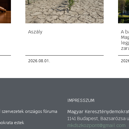
Aszály
A b
Mag
leg
zar
2026.08.01.
2026
IMPRESSZUM
Magyar Kereszténydemokra
il szervezetek országos fóruma
1141 Budapest, Bazsarózsa u
okrata estek
mkdszkozpont@gmail.com