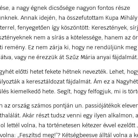
ése, a nagy égnek dicsősége nagyon fontos része
nknek. Annak idején, ha összefutottam Kupa Mihály
rrel, fenyegetően így köszöntött: Keresztények, sír
esztényeknek nem a sírás a kötelessége, hanem az ö
éti remény. Ez nem zárja ki, hogy ne rendüljünk meg
látva, vagy ne érezzük át Szűz Mária anyai fájdalmát
hét előtti hetet fekete hétnek nevezték. Lehet, hog
úlyozták a keresztáldozat fájdalmát. Ám ez a Nagyhét 
ülés kiemelkedő hete. Segít, hogy felfogjuk, mi is tör
n az ország számos pontján un. passiójátékok eleve
thalálát. Akár részt tudsz venni egy ilyen alkalmon,
hol lettél volna, ha történetesen kétezer évvel ezelő
 volna: „Feszítsd meg!”? Kétségbeesve álltál volna a 