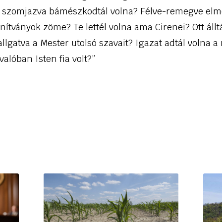
 szomjazva bámészkodtál volna? Félve-remegve elm
anítványok zöme? Te lettél volna ama Cirenei? Ott állt
hallgatva a Mester utolsó szavait? Igazat adtál volna a
valóban Isten fia volt?”