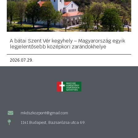
A bátai Szent Vér kegyhely – Magyarország egyik
legjelentősebb középkori zarándokhelye
2026.07.29.
mkdszkozpont@gmail.com
1141 Budapest, Bazsarózsa utca 69.