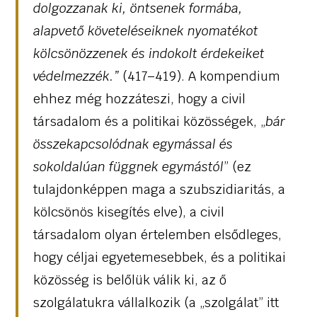
dolgozzanak ki, öntsenek formába,
alapvető követeléseiknek nyomatékot
kölcsönözzenek és indokolt érdekeiket
védelmezzék.”
(417–419). A kompendium
ehhez még hozzáteszi, hogy a civil
társadalom és a politikai közösségek, „
bár
összekapcsolódnak egymással és
sokoldalúan függnek egymástól
” (ez
tulajdonképpen maga a szubszidiaritás, a
kölcsönös kisegítés elve), a civil
társadalom olyan értelemben elsődleges,
hogy céljai egyetemesebbek, és a politikai
közösség is belőlük válik ki, az ő
szolgálatukra vállalkozik (a „szolgálat” itt