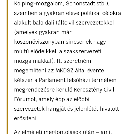
Kolping-mozgalom, Schönstadt stb.),
szemben a gyakran eleve politikai célokra
alakult baloldali (ál)civil szervezetekkel
(amelyek gyakran már
köszönőviszonyban sincsenek nagy
múltú elődeikkel, a szakszervezeti
mozgalmakkal). Itt szeretném
megemlíteni az MKDSZ által évente
kétszer a Parlament felsőházi termében
megrendezésre kerülő Keresztény Civil
Fórumot, amely épp az előbbi
szervezetek hangját és jelenlétét hivatott
erősíteni.
Az elméleti megfontolások után – amit