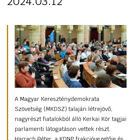
2024.03.12
A Magyar Kereszténydemokrata
Szövetség (MKDSZ) talaján létrejövő,
nagyrészt fiatalokból álló Kerkai Kör tagjai
parlamenti látogatáson vettek részt.
Harrach Péter,
a KDNP frakcióvezetője és