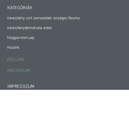
KATEGÓRIÁK
Keresztény civil szervezetek országos fóruma
Kereszténydemokrata estek
Magyar-Hon-Lap
Hazánk
RÓLUNK
ARCHIVUM
IMPRESSZUM
Magyar Kereszténydemokrata Szövetség
1141 Budapest, Bazsarózsa utca 69.
mkdszkozpont@gmail.com
Adószám: 18489224-1-42
CIB Bank: 107000024-02424903-51100005