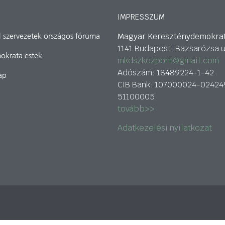
IMPRESSZUM
Magyar Kereszténydemokra
il szervezetek országos fóruma
1141 Budapest, Bazsarózsa u
okrata estek
mkdszkozpont@gmail.com
Adószám: 18489224-1-42
ap
CIB Bank: 107000024-02424
51100005
tovább>>
Adatkezelési nyilatkozat
 alapítvány támogatja.