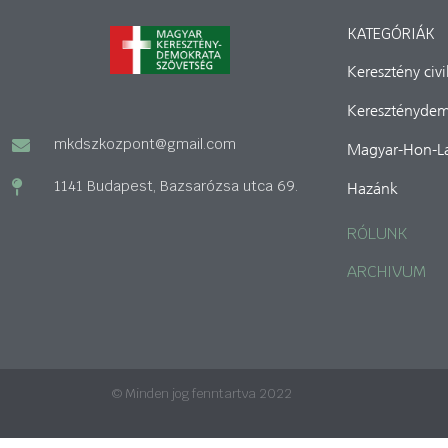
KATEGÓRIÁK
Keresztény civ
Kereszténydem
mkdszkozpont@gmail.com
Magyar-Hon-L
1141 Budapest, Bazsarózsa utca 69.
Hazánk
RÓLUNK
ARCHIVUM
© Minden jog fenntartva 2022
A honlap megvalósítását és üzemeltetését a Barankovics