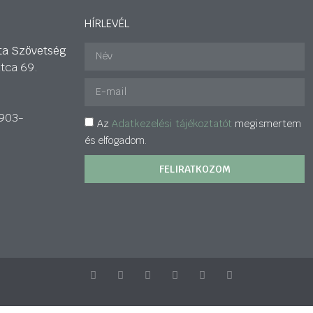
HÍRLEVÉL
ta Szövetség
tca 69.
903-
Az
Adatkezelési tájékoztatót
megismertem
és elfogadom.
FELIRATKOZOM