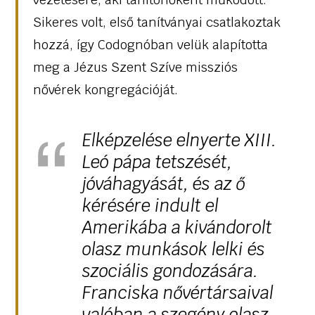
Sikeres volt, első tanítványai csatlakoztak
hozzá, így Codognóban velük alapította
meg a Jézus Szent Szíve missziós
nővérek kongregációját.
Elképzelése elnyerte XIII.
Leó pápa tetszését,
jóváhagyását, és az ő
kérésére indult el
Amerikába a kivándorolt
olasz munkások lelki és
szociális gondozására.
Franciska nővértársaival
valóban a szegény olasz