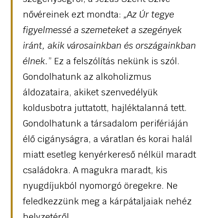
nővéreinek ezt mondta:
„Az Úr tegye
figyelmessé a szemeteket a szegények
iránt, akik városainkban és országainkban
élnek.
” Ez a felszólítás nekünk is szól.
Gondolhatunk az alkoholizmus
áldozataira, akiket szenvedélyük
koldusbotra juttatott, hajléktalanná tett.
Gondolhatunk a társadalom perifériáján
élő cigányságra, a váratlan és korai halál
miatt esetleg kenyérkereső nélkül maradt
családokra. A magukra maradt, kis
nyugdíjukból nyomorgó öregekre. Ne
feledkezzünk meg a kárpátaljaiak nehéz
helyzetéről.