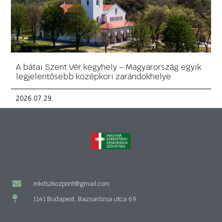
A bátai Szent Vér kegyhely – Magyarország egyik
legjelentősebb középkori zarándokhelye
2026.07.29.
mkdszkozpont@gmail.com
1141 Budapest, Bazsarózsa utca 69.