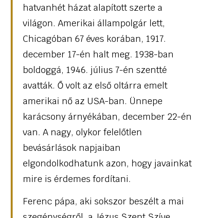
hatvanhét házat alapított szerte a
világon. Amerikai állampolgár lett,
Chicagóban 67 éves korában, 1917.
december 17-én halt meg. 1938-ban
boldoggá, 1946. július 7-én szentté
avatták. Ő volt az első oltárra emelt
amerikai nő az USA-ban. Ünnepe
karácsony árnyékában, december 22-én
van. A nagy, olykor felelőtlen
bevásárlások napjaiban
elgondolkodhatunk azon, hogy javainkat
mire is érdemes fordítani.
Ferenc pápa, aki sokszor beszélt a mai
szegénységről, a Jézus Szent Szíve