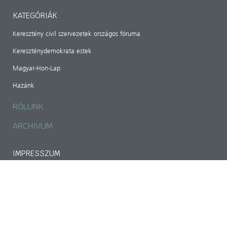
KATEGÓRIÁK
Keresztény civil szervezetek országos fóruma
Kereszténydemokrata estek
Magyar-Hon-Lap
Hazánk
RÓLUNK
ARCHIVUM
IMPRESSZUM
Magyar Kereszténydemokrata Szövetség
1141 Budapest, Bazsarózsa utca 69.
mkdszkozpont@gmail.com
Adószám: 18489224-1-42
CIB Bank: 107000024-02424903-51100005