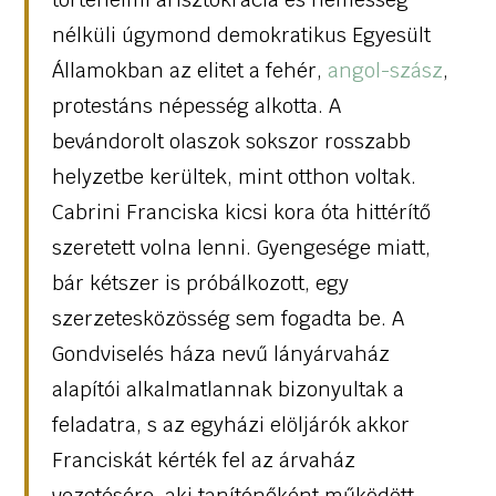
nélküli úgymond demokratikus Egyesült
Államokban az elitet a fehér,
angol-szász
,
protestáns népesség alkotta. A
bevándorolt olaszok sokszor rosszabb
helyzetbe kerültek, mint otthon voltak.
Cabrini Franciska kicsi kora óta hittérítő
szeretett volna lenni. Gyengesége miatt,
bár kétszer is próbálkozott, egy
szerzetesközösség sem fogadta be. A
Gondviselés háza nevű lányárvaház
alapítói alkalmatlannak bizonyultak a
feladatra, s az egyházi elöljárók akkor
Franciskát kérték fel az árvaház
vezetésére, aki tanítónőként működött.