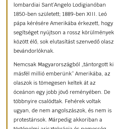
lombardiai Sant’Angelo Lodigianóban
1850-ben született; 1889-ben XIII. Leó
pápa kérésére Amerikába érkezett, hogy
segítséget nyújtson a rossz körülmények
között élő, sok elutasítást szenvedő olasz
bevándorlóknak.
Nemcsak Magyarországból „tántorgott ki
másfél millió emberünk” Amerikába, az
olaszok is tömegesen keltek át az
óceánon egy jobb jövő reményében. De
többnyire csalódtak. Fehérek voltak
ugyan, de nem angolszászok, és nem is
protestánsok. Márpedig akkoriban a
történelmi arisztokrácia és nemesség