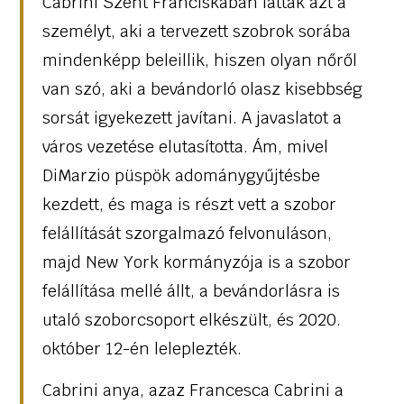
Cabrini Szent Franciskában látták azt a
személyt, aki a tervezett szobrok sorába
mindenképp beleillik, hiszen olyan nőről
van szó, aki a bevándorló olasz kisebbség
sorsát igyekezett javítani. A javaslatot a
város vezetése elutasította. Ám, mivel
DiMarzio püspök adománygyűjtésbe
kezdett, és maga is részt vett a szobor
felállítását szorgalmazó felvonuláson,
majd New York kormányzója is a szobor
felállítása mellé állt, a bevándorlásra is
utaló szoborcsoport elkészült, és 2020.
október 12-én leleplezték.
Cabrini anya, azaz Francesca Cabrini a