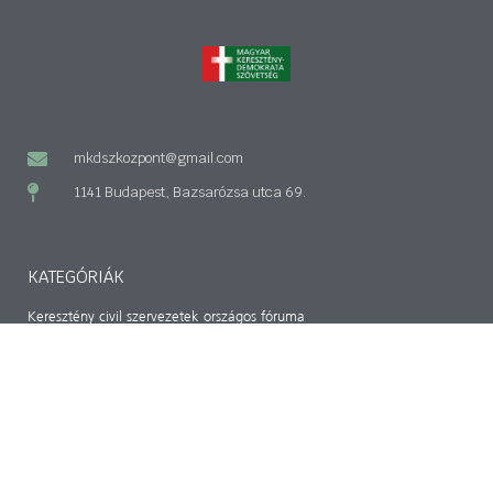
mkdszkozpont@gmail.com
1141 Budapest, Bazsarózsa utca 69.
KATEGÓRIÁK
Keresztény civil szervezetek országos fóruma
Kereszténydemokrata estek
Magyar-Hon-Lap
Hazánk
RÓLUNK