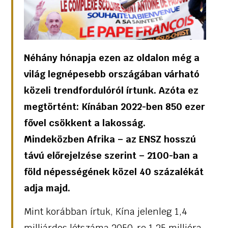
Néhány hónapja ezen az oldalon még a
világ legnépesebb országában várható
közeli trendfordulóról írtunk. Azóta ez
megtörtént: Kínában 2022-ben 850 ezer
fővel csökkent a lakosság.
Mindeközben Afrika – az ENSZ hosszú
távú előrejelzése szerint – 2100-ban a
föld népességének közel 40 százalékát
adja majd.
Mint korábban írtuk, Kína jelenleg 1,4
milliárdos létszáma 2050-re 1,25 millióra,