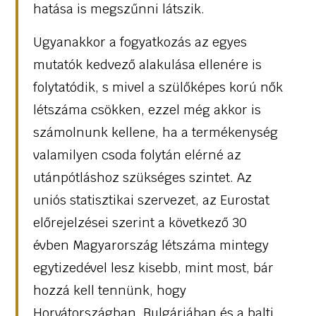
hatása is megszűnni látszik.
Ugyanakkor a fogyatkozás az egyes
mutatók kedvező alakulása ellenére is
folytatódik, s mivel a szülőképes korú nők
létszáma csökken, ezzel még akkor is
számolnunk kellene, ha a termékenység
valamilyen csoda folytán elérné az
utánpótláshoz szükséges szintet. Az
uniós statisztikai szervezet, az Eurostat
előrejelzései szerint a következő 30
évben Magyarország létszáma mintegy
egytizedével lesz kisebb, mint most, bár
hozzá kell tennünk, hogy
Horvátországban, Bulgáriában és a balti