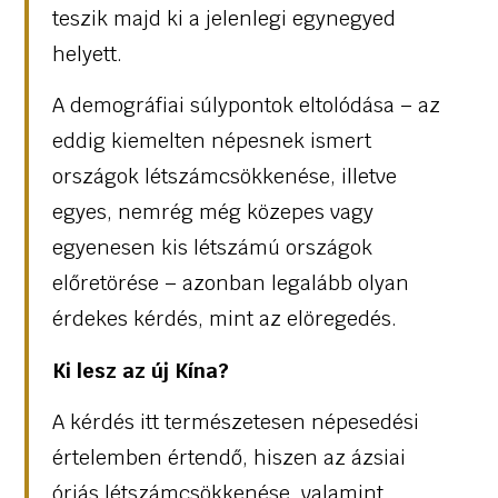
teszik majd ki a jelenlegi egynegyed
helyett.
A demográfiai súlypontok eltolódása – az
eddig kiemelten népesnek ismert
országok létszámcsökkenése, illetve
egyes, nemrég még közepes vagy
egyenesen kis létszámú országok
előretörése – azonban legalább olyan
érdekes kérdés, mint az elöregedés.
Ki lesz az új Kína?
A kérdés itt természetesen népesedési
értelemben értendő, hiszen az ázsiai
óriás létszámcsökkenése, valamint