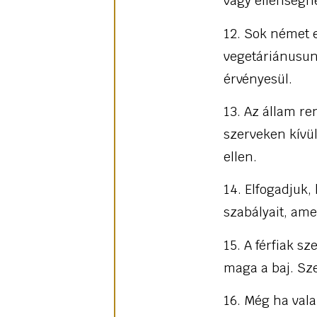
vagy ellenségn
12. Sok német 
vegetáriánusun
érvényesül.
13. Az állam re
szerveken kívü
ellen.
14. Elfogadjuk
szabályait, ame
15. A férfiak sz
maga a baj. Sze
16. Még ha val