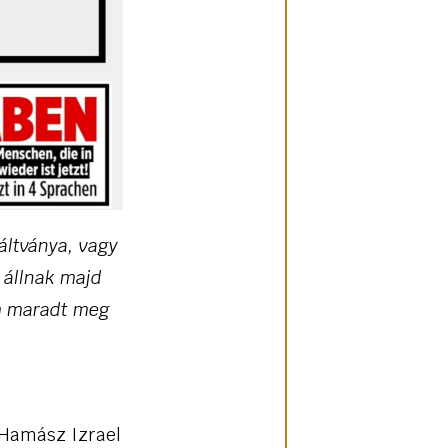
áltványa, vagy
 állnak majd
em maradt meg
 Hamász Izrael