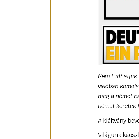
Nem tudhatjuk m
valóban komoly 
meg a német ha
német keretek 
A kiáltvány bev
Világunk káosz