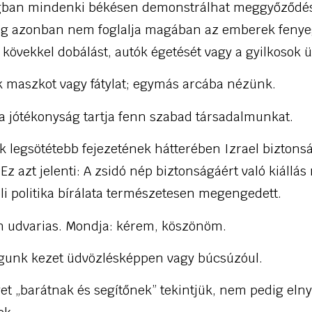
gban mindenki békésen demonstrálhat meggyőződés
g azonban nem foglalja magában az emberek fenye
kövekkel dobálást, autók égetését vagy a gyilkosok 
k maszkot vagy fátylat; egymás arcába nézünk.
és a jótékonyság tartja fenn szabad társadalmunkat.
k legsötétebb fejezetének hátterében Izrael bizton
Ez azt jelenti: A zsidó nép biztonságáért való kiállá
eli politika bírálata természetesen megengedett.
n udvarias. Mondja: kérem, köszönöm.
ogunk kezet üdvözlésképpen vagy búcsúzóul.
get „barátnak és segítőnek” tekintjük, nem pedig el