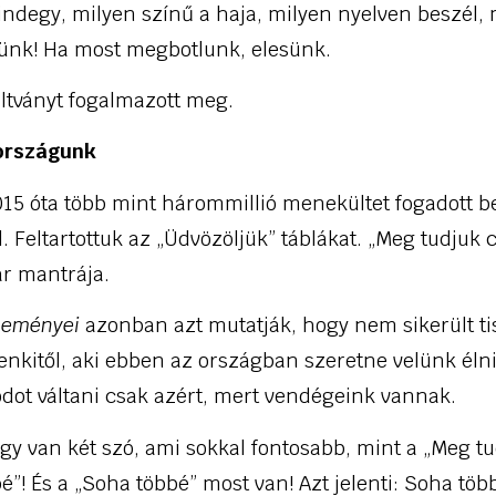
indegy, milyen színű a haja, milyen nyelven beszél, 
ünk! Ha most megbotlunk, elesünk.
áltványt fogalmazott meg.
országunk
15 óta több mint hárommillió menekültet fogadott b
l. Feltartottuk az „Üdvözöljük” táblákat. „Meg tudjuk c
ár mantrája.
seményei
azonban azt mutatják, hogy nem sikerült ti
enkitől, aki ebben az országban szeretne velünk él
dot váltani csak azért, mert vendégeink vannak.
hogy van két szó, ami sokkal fontosabb, mint a „Meg tu
é”! És a „Soha többé” most van! Azt jelenti: Soha töb