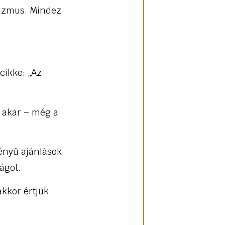
zizmus. Mindez
cikke: „Az
 akar – még a
ényű ajánlások
ágot.
akkor értjük