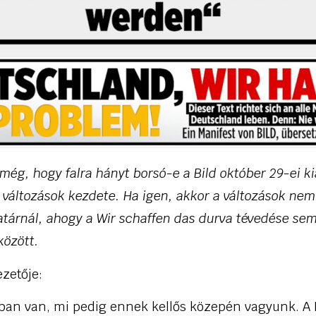
ég, hogy falra hányt borsó-e a Bild október 29-ei ki
változások kezdete. Ha igen, akkor a változások nem
tárnál, ahogy a Wir schaffen das durva tévedése s
között.
ezetője:
ban van, mi pedig ennek kellős közepén vagyunk. A