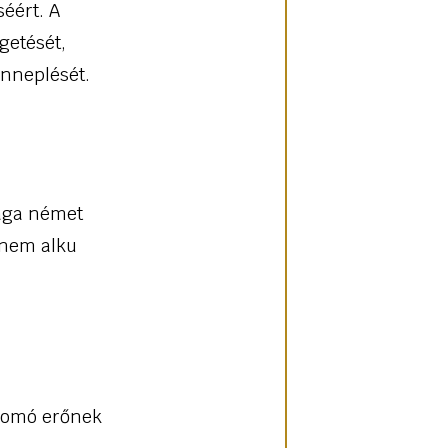
éért. A
getését,
ünneplését.
sága német
s nem alku
nyomó erőnek