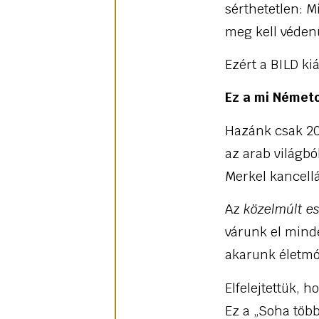
sérthetetlen: M
meg kell véden
Ezért a BILD ki
Ez a mi Német
Hazánk csak 20
az arab világbó
Merkel kancell
Az
közelmúlt e
várunk el mind
akarunk életmó
Elfelejtettük, 
Ez a „Soha több