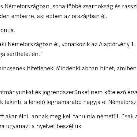
s Németországban, soha többé zsarnokság és rass
den emberre, aki ebben az országban él.
pontja:
aki Németországban él, vonatkozik az Alaptörvény 1. 
a sérthetetlen.”
incsenek hitetlenek! Mindenki abban hihet, amiben
alkotmányunkat és jogrendszerünket nem kötelező érv
 tekinti, a lehető leghamarabb hagyja el Németorsz
 itt akar élni, annak meg kell tanulnia németül. Csak 
a ugyanazt a nyelvet beszéljük.