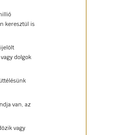
illió
 keresztül is
jelölt
 vagy dolgok
üttélésünk
ondja van, az
dözik vagy