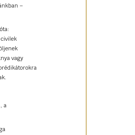
zánkban –
óta:
civilek
öljenek
knya vagy
 prédikátorokra
ak.
, a
ága