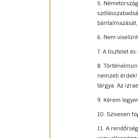
5. Németorszá
szólásszabadsá
bántalmazását, 
6. Nem viselün
7. A tisztelet 
8. Történelmün
nemzeti érdek! 
tárgya. Az izra
9. Kérem legye
10. Szívesen f
11. A rendőrsé