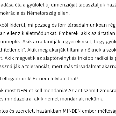
madása óta a gyűlölet új dimenzióját tapasztaljuk ha
emokrácia és Németország ellen.
kból kiderül, mi pezseg és forr társadalmunkban rég
n ellenzik életmódunkat. Emberek, akik az ártatlan 
ünneplik. Akik arra tanítják a gyerekeiket, hogy gyűl
hitetlenek”. Akik meg akarják tiltani a nőknek a szo
t. Akik megvetik az alaptörvényt és inkább radikális
asználják a toleranciát, mert más társadalmat akarn
 elfogadnunk! Ez nem folytatódhat!
 most NEM-et kell mondania! Az antiszemitizmusra
 és mindazokra, akik nemet mondanak nekünk.
latos és szeretett hazánkban MINDEN ember méltós