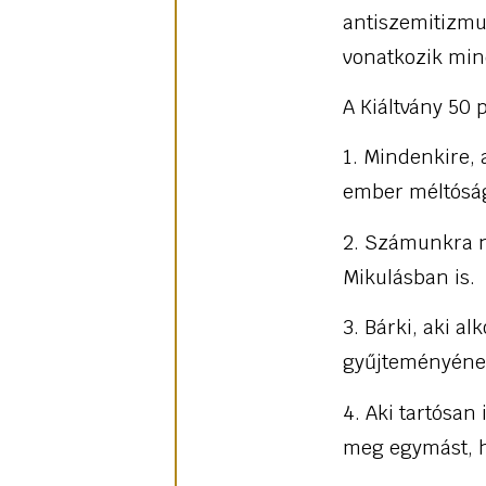
antiszemitizmu
vonatkozik min
A Kiáltvány 50 
1. Mindenkire, 
ember méltóság
2. Számunkra n
Mikulásban is.
3. Bárki, aki 
gyűjteményének
4. Aki tartósan
meg egymást, h