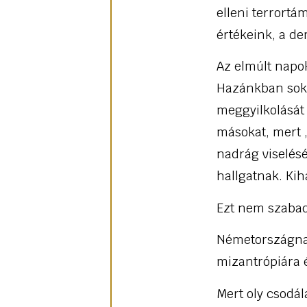
elleni terrortá
értékeink, a d
Az elmúlt napo
Hazánkban soka
meggyilkolását 
másokat, mert „
nadrág viselésé
hallgatnak. Kih
Ezt nem szabad
Németországnak
mizantrópiára
Mert oly csodá