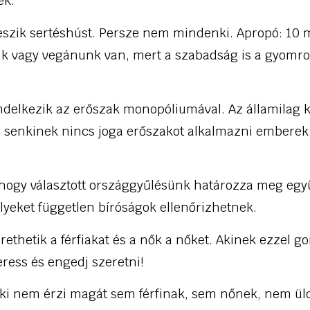
ek.
eszik sertéshúst. Persze nem mindenki. Apropó: 10 m
k vagy vegánunk van, mert a szabadság is a gyomron
ndelkezik az erőszak monopóliumával. Az államilag ki
l senkinek nincs joga erőszakot alkalmazni emberek
, hogy választott országgyűlésünk határozza meg egy
lyeket független bíróságok ellenőrizhetnek.
erethetik a férfiakat és a nők a nőket. Akinek ezzel g
ress és engedj szeretni!
aki nem érzi magát sem férfinak, sem nőnek, nem ül