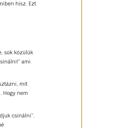
miben hisz. Ezt
e, sok közülük
sinálni!” ami
sztázni, mit
ni. Hogy nem
djuk csinálni”.
bé